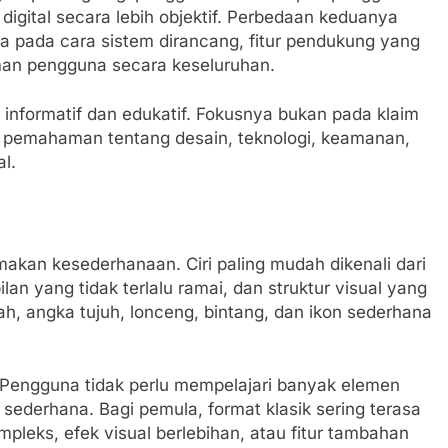
igital secara lebih objektif. Perbedaan keduanya
uga pada cara sistem dirancang, fitur pendukung yang
man pengguna secara keseluruhan.
 informatif dan edukatif. Fokusnya bukan pada klaim
da pemahaman tentang desain, teknologi, keamanan,
al.
makan kesederhanaan. Ciri paling mudah dikenali dari
lan yang tidak terlalu ramai, dan struktur visual yang
h, angka tujuh, lonceng, bintang, dan ikon sederhana
n. Pengguna tidak perlu mempelajari banyak elemen
ederhana. Bagi pemula, format klasik sering terasa
mpleks, efek visual berlebihan, atau fitur tambahan