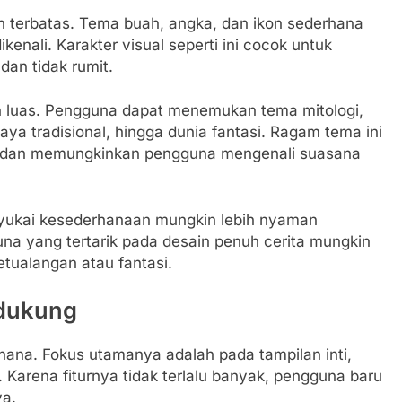
h terbatas. Tema buah, angka, dan ikon sederhana
nali. Karakter visual seperti ini cocok untuk
an tidak rumit.
ih luas. Pengguna dapat menemukan tema mitologi,
ya tradisional, hingga dunia fantasi. Ragam tema ini
a dan memungkinkan pengguna mengenali suasana
yukai kesederhanaan mungkin lebih nyaman
na yang tertarik pada desain penuh cerita mungkin
petualangan atau fantasi.
ndukung
erhana. Fokus utamanya adalah pada tampilan inti,
 Karena fiturnya tidak terlalu banyak, pengguna baru
ya.