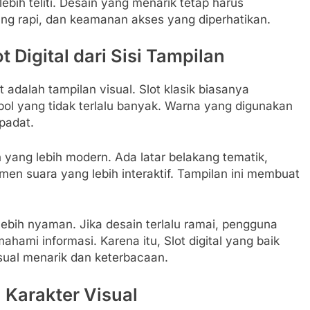
ih teliti. Desain yang menarik tetap harus
yang rapi, dan keamanan akses yang diperhatikan.
 Digital dari Sisi Tampilan
adalah tampilan visual. Slot klasik biasanya
l yang tidak terlalu banyak. Warna yang digunakan
 padat.
n yang lebih modern. Ada latar belakang tematik,
lemen suara yang lebih interaktif. Tampilan ini membuat
lebih nyaman. Jika desain terlalu ramai, pengguna
hami informasi. Karena itu, Slot digital yang baik
sual menarik dan keterbacaan.
 Karakter Visual