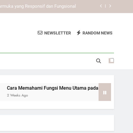
rmuka yang Responsif dan Fungsional
i Menu Utama pada Platform KAYA787
 untuk Mempermudah Akses Informasi
NEWSLETTER
RANDOM NEWS
ponsif untuk Aktivitas Digital Harian
w. Solusi Hukum Untuk Kebutuhan Anda.
rmuka yang Responsif dan Fungsional
i Menu Utama pada Platform KAYA787
 untuk Mempermudah Akses Informasi
mahami Fungsi Menu Utama pada Platform KAYA787
KA
o
3 