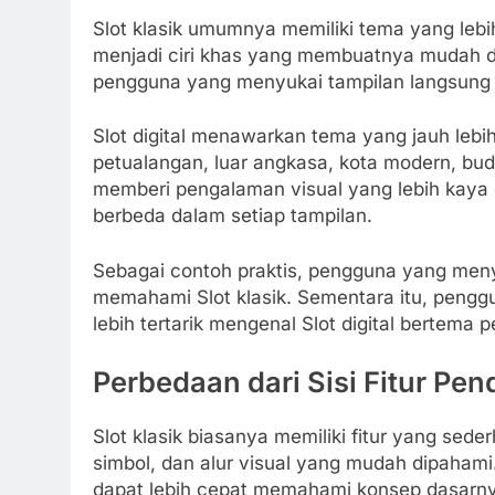
Slot klasik umumnya memiliki tema yang lebi
menjadi ciri khas yang membuatnya mudah dike
pengguna yang menyukai tampilan langsung d
Slot digital menawarkan tema yang jauh leb
petualangan, luar angkasa, kota modern, buda
memberi pengalaman visual yang lebih kay
berbeda dalam setiap tampilan.
Sebagai contoh praktis, pengguna yang men
memahami Slot klasik. Sementara itu, penggu
lebih tertarik mengenal Slot digital bertema 
Perbedaan dari Sisi Fitur Pe
Slot klasik biasanya memiliki fitur yang sed
simbol, dan alur visual yang mudah dipahami.
dapat lebih cepat memahami konsep dasarn