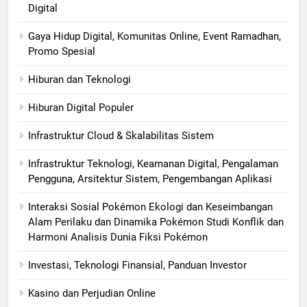
Digital
Gaya Hidup Digital, Komunitas Online, Event Ramadhan,
Promo Spesial
Hiburan dan Teknologi
Hiburan Digital Populer
Infrastruktur Cloud & Skalabilitas Sistem
Infrastruktur Teknologi, Keamanan Digital, Pengalaman
Pengguna, Arsitektur Sistem, Pengembangan Aplikasi
Interaksi Sosial Pokémon Ekologi dan Keseimbangan
Alam Perilaku dan Dinamika Pokémon Studi Konflik dan
Harmoni Analisis Dunia Fiksi Pokémon
Investasi, Teknologi Finansial, Panduan Investor
Kasino dan Perjudian Online