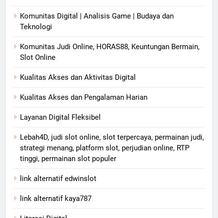
Komunitas Digital | Analisis Game | Budaya dan
Teknologi
Komunitas Judi Online, HORAS88, Keuntungan Bermain,
Slot Online
Kualitas Akses dan Aktivitas Digital
Kualitas Akses dan Pengalaman Harian
Layanan Digital Fleksibel
Lebah4D, judi slot online, slot terpercaya, permainan judi,
strategi menang, platform slot, perjudian online, RTP
tinggi, permainan slot populer
link alternatif edwinslot
link alternatif kaya787