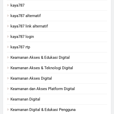
kaya787
kaya787 alternatif
kaya787 link alternatif
kaya787 login
kaya787 rtp
Keamanan Akses & Edukasi Digital
Keamanan Akses & Teknologi Digital
Keamanan Akses Digital
Keamanan dan Akses Platform Digital
Keamanan Digital
Keamanan Digital & Edukasi Pengguna