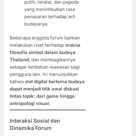
putih, teratai, dan pagoda
yang menimbulkan rasa
penasaran terhadap arti
budayanya
Beberapa anggota forum bahkan
melakukan riset terhadap
makna
filosofis simbol dalam budaya
Thailand
, dan membagikannya
sebagai tambahan wawasan bagi
pengguna lain. Ini menunjukkan
bahwa
slot digital bertema budaya
dapat menjadi titik awal diskusi
lintas topik: dari game hingga
antropologi visual.
Interaksi Sosial dan
Dinamika Forum