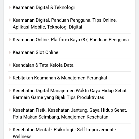
Keamanan Digital & Teknologi
Keamanan Digital, Panduan Pengguna, Tips Online,
Aplikasi Mobile, Teknologi Digital
Keamanan Online, Platform Kaya787, Panduan Pengguna
Keamanan Slot Online
Keandalan & Tata Kelola Data
Kebijakan Keamanan & Manajemen Perangkat
Kesehatan Digital Manajemen Waktu Gaya Hidup Sehat
Bermain Game yang Bijak Tips Produktivitas
Kesehatan Fisik, Kesehatan Jantung, Gaya Hidup Sehat,
Pola Makan Seimbang, Manajemen Kesehatan
Kesehatan Mental · Psikologi · Self-Improvement ·
Wellness