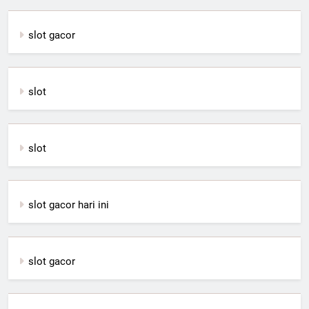
slot gacor
slot
slot
slot gacor hari ini
slot gacor