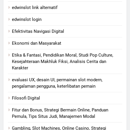
edwinslot link alternatif
edwinslot login
Efektivitas Navigasi Digital
Ekonomi dan Masyarakat
Etika & Fantasi, Pendidikan Moral, Studi Pop Culture,
Kesejahteraan Makhluk Fiksi, Analisis Cerita dan
Karakter
evaluasi UX, desain UI, permainan slot modern,
pengalaman pengguna, keterlibatan pemain
Filosofi Digital
Fitur dan Bonus, Strategi Bermain Online, Panduan
Pemula, Tips Situs Judi, Manajemen Modal
Gambling, Slot Machines, Online Casino, Strategi