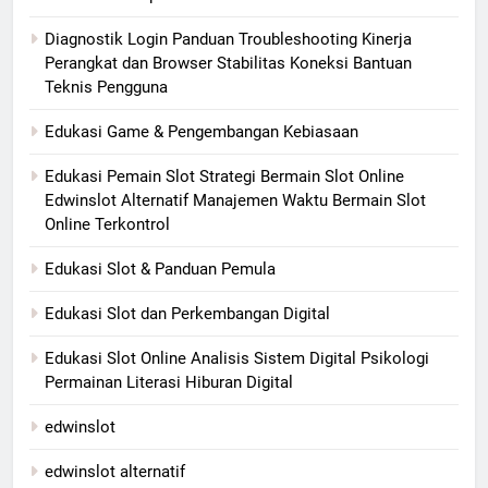
Diagnostik Login Panduan Troubleshooting Kinerja
Perangkat dan Browser Stabilitas Koneksi Bantuan
Teknis Pengguna
Edukasi Game & Pengembangan Kebiasaan
Edukasi Pemain Slot Strategi Bermain Slot Online
Edwinslot Alternatif Manajemen Waktu Bermain Slot
Online Terkontrol
Edukasi Slot & Panduan Pemula
Edukasi Slot dan Perkembangan Digital
Edukasi Slot Online Analisis Sistem Digital Psikologi
Permainan Literasi Hiburan Digital
edwinslot
edwinslot alternatif