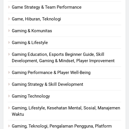
Game Strategy & Team Performance
Game, Hiburan, Teknologi
Gaming & Komunitas
Gaming & Lifestyle
Gaming Education, Esports Beginner Guide, Skill
Development, Gaming & Mindset, Player Improvement
Gaming Performance & Player Well-Being
Gaming Strategy & Skill Development
Gaming Technology
Gaming, Lifestyle, Kesehatan Mental, Sosial, Manajemen
Waktu
Gaming, Teknologi, Pengalaman Pengguna, Platform