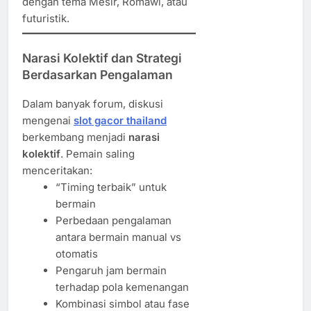
dengan tema Mesir, Romawi, atau
futuristik.
Narasi Kolektif dan Strategi
Berdasarkan Pengalaman
Dalam banyak forum, diskusi
mengenai
slot gacor thailand
berkembang menjadi
narasi
kolektif
. Pemain saling
menceritakan:
“Timing terbaik” untuk
bermain
Perbedaan pengalaman
antara bermain manual vs
otomatis
Pengaruh jam bermain
terhadap pola kemenangan
Kombinasi simbol atau fase