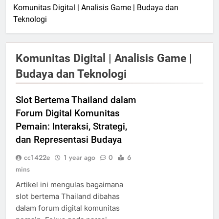
Komunitas Digital | Analisis Game | Budaya dan
Teknologi
Komunitas Digital | Analisis Game |
Budaya dan Teknologi
Slot Bertema Thailand dalam
Forum Digital Komunitas
Pemain: Interaksi, Strategi,
dan Representasi Budaya
cc1422e
1 year ago
0
6
mins
Artikel ini mengulas bagaimana
slot bertema Thailand dibahas
dalam forum digital komunitas