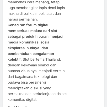
membahas cara menang, tetapi
juga membongkar lapis demi lapis
makna di balik simbol, latar, dan
narasi permainan.
Kehadiran forum digital
memperluas makna dari slot
sebagai produk hiburan menjadi
media komunikasi sosial,
eksplorasi budaya, dan
pembentukan pengalaman
kolektif.
Slot bertema Thailand,
dengan kekayaan simbol dan
nuansa visualnya, menjadi cermin
dari bagaimana teknologi dan
budaya bisa bersinergi
menciptakan diskusi yang
bermakna dan berkelanjutan dalam
komunitas digital.