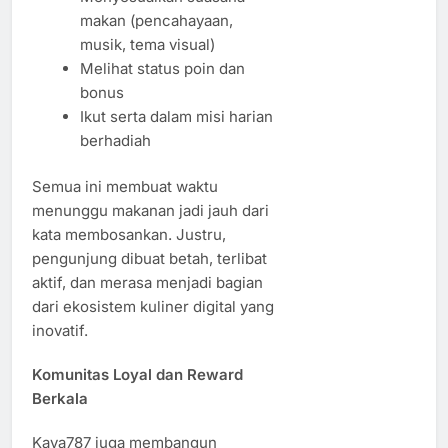
makan (pencahayaan,
musik, tema visual)
Melihat status poin dan
bonus
Ikut serta dalam misi harian
berhadiah
Semua ini membuat waktu
menunggu makanan jadi jauh dari
kata membosankan. Justru,
pengunjung dibuat betah, terlibat
aktif, dan merasa menjadi bagian
dari ekosistem kuliner digital yang
inovatif.
Komunitas Loyal dan Reward
Berkala
Kaya787 juga membangun