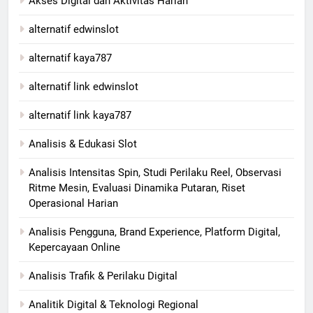
Akses Digital dan Aktivitas Harian
alternatif edwinslot
alternatif kaya787
alternatif link edwinslot
alternatif link kaya787
Analisis & Edukasi Slot
Analisis Intensitas Spin, Studi Perilaku Reel, Observasi
Ritme Mesin, Evaluasi Dinamika Putaran, Riset
Operasional Harian
Analisis Pengguna, Brand Experience, Platform Digital,
Kepercayaan Online
Analisis Trafik & Perilaku Digital
Analitik Digital & Teknologi Regional