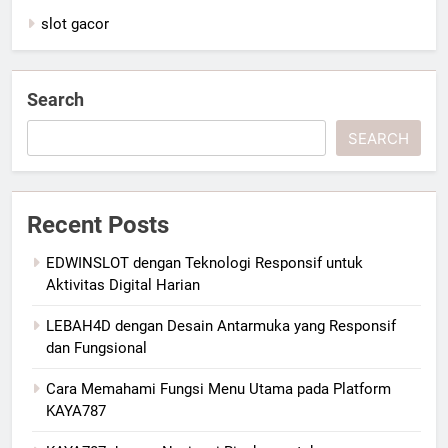
slot gacor
Search
SEARCH
Recent Posts
EDWINSLOT dengan Teknologi Responsif untuk
Aktivitas Digital Harian
LEBAH4D dengan Desain Antarmuka yang Responsif
dan Fungsional
Cara Memahami Fungsi Menu Utama pada Platform
KAYA787