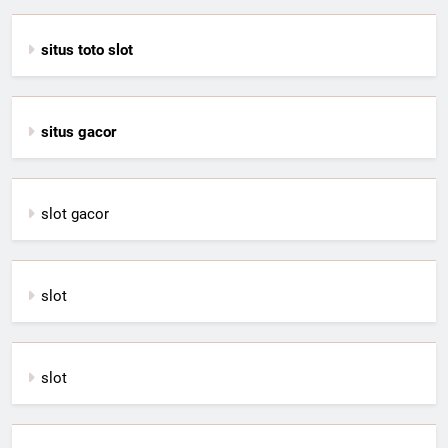
situs toto slot
situs gacor
slot gacor
slot
slot