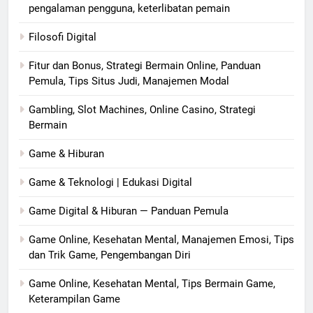
pengalaman pengguna, keterlibatan pemain
Filosofi Digital
Fitur dan Bonus, Strategi Bermain Online, Panduan
Pemula, Tips Situs Judi, Manajemen Modal
Gambling, Slot Machines, Online Casino, Strategi
Bermain
Game & Hiburan
Game & Teknologi | Edukasi Digital
Game Digital & Hiburan — Panduan Pemula
Game Online, Kesehatan Mental, Manajemen Emosi, Tips
dan Trik Game, Pengembangan Diri
Game Online, Kesehatan Mental, Tips Bermain Game,
Keterampilan Game