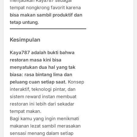
menjadikan Kaya787 sebagai
tempat nongkrong favorit karena
bisa makan sambil produktif dan
tetap untung
.
Kesimpulan
Kaya787 adalah bukti bahwa
restoran masa kini bisa
menyatukan dua hal yang tak
biasa: rasa bintang lima dan
peluang cuan setiap saat.
Konsep
interaktif, teknologi pintar, dan
sistem reward instan membuat
restoran ini lebih dari sekadar
tempat makan.
Bagi kamu yang ingin menikmati
makanan lezat sambil merasakan
sensasi menang dalam setiap