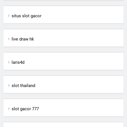
situs slot gacor
live draw hk
laris4d
slot thailand
slot gacor 777