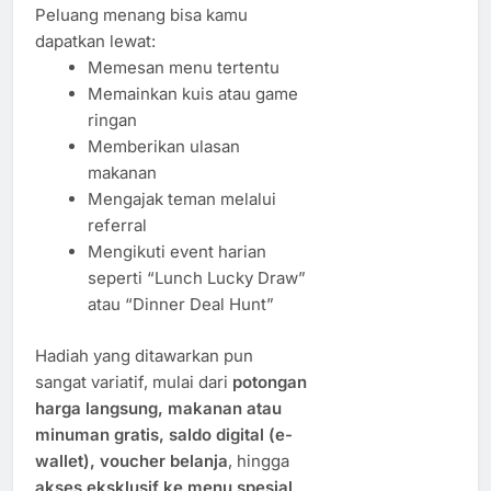
Peluang menang bisa kamu
dapatkan lewat:
Memesan menu tertentu
Memainkan kuis atau game
ringan
Memberikan ulasan
makanan
Mengajak teman melalui
referral
Mengikuti event harian
seperti “Lunch Lucky Draw”
atau “Dinner Deal Hunt”
Hadiah yang ditawarkan pun
sangat variatif, mulai dari
potongan
harga langsung, makanan atau
minuman gratis, saldo digital (e-
wallet), voucher belanja
, hingga
akses eksklusif ke menu spesial