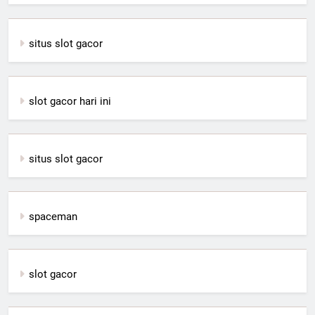
situs slot gacor
slot gacor hari ini
situs slot gacor
spaceman
slot gacor