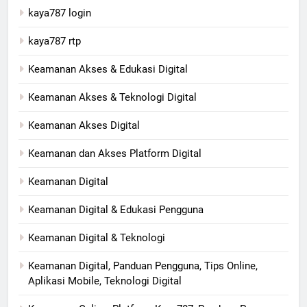
kaya787 login
kaya787 rtp
Keamanan Akses & Edukasi Digital
Keamanan Akses & Teknologi Digital
Keamanan Akses Digital
Keamanan dan Akses Platform Digital
Keamanan Digital
Keamanan Digital & Edukasi Pengguna
Keamanan Digital & Teknologi
Keamanan Digital, Panduan Pengguna, Tips Online,
Aplikasi Mobile, Teknologi Digital