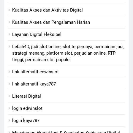
Kualitas Akses dan Aktivitas Digital
Kualitas Akses dan Pengalaman Harian
Layanan Digital Fleksibel
Lebah4D, judi slot online, slot terpercaya, permainan judi,
strategi menang, platform slot, perjudian online, RTP
tinggi, permainan slot populer
link alternatif edwinslot
link alternatif kaya787
Literasi Digital
login edwinslot
login kaya787
Manajemen Ekspektasi & Kesehatan Kebiasaan Digital