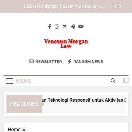
Skip
Cara Memahami Fungsi Menu Utama pada
to
Platform KAYA787
content
KAYA787 dengan Navigasi Ringkas untuk
Mempermudah Akses Informasi
EDWINSLOT dengan Teknologi Responsif untuk
Aktivitas Digital Harian
LEBAH4D dengan Desain Antarmuka yang
Responsif dan Fungsional
Venesem
Dapatkan Layanan Konsultasi Hukum
Cara Memahami Fungsi Menu Utama pada
NEWSLETTER
RANDOM NEWS
Platform KAYA787
Morgan Law
Profesional Di Venesem Morgan Law.
KAYA787 dengan Navigasi Ringkas untuk
Solusi Hukum Untuk Kebutuhan Anda.
Mempermudah Akses Informasi
MENU
WINSLOT dengan Teknologi Responsif untuk Aktivitas Digital 
HEADLINES
Weeks Ago
Home