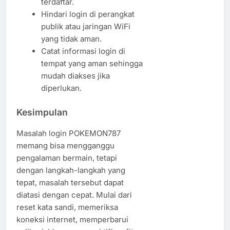
terdaftar.
Hindari login di perangkat
publik atau jaringan WiFi
yang tidak aman.
Catat informasi login di
tempat yang aman sehingga
mudah diakses jika
diperlukan.
Kesimpulan
Masalah login POKEMON787
memang bisa mengganggu
pengalaman bermain, tetapi
dengan langkah-langkah yang
tepat, masalah tersebut dapat
diatasi dengan cepat. Mulai dari
reset kata sandi, memeriksa
koneksi internet, memperbarui