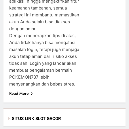
aplikasi, hingga mengaktifkan fitur
keamanan tambahan, semua
strategi ini membantu memastikan
akun Anda selalu bisa diakses
dengan aman.
Dengan menerapkan tips di atas,
Anda tidak hanya bisa mengatasi
masalah login, tetapi juga menjaga
akun tetap aman dari risiko akses
tidak sah. Login yang lancar akan
membuat pengalaman bermain
POKEMON787 lebih
menyenangkan dan bebas stres.
Read More
SITUS LINK SLOT GACOR