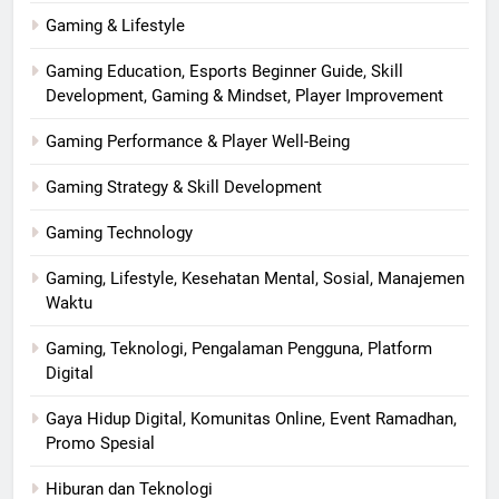
Gaming & Lifestyle
Gaming Education, Esports Beginner Guide, Skill
Development, Gaming & Mindset, Player Improvement
Gaming Performance & Player Well-Being
Gaming Strategy & Skill Development
Gaming Technology
Gaming, Lifestyle, Kesehatan Mental, Sosial, Manajemen
Waktu
Gaming, Teknologi, Pengalaman Pengguna, Platform
Digital
Gaya Hidup Digital, Komunitas Online, Event Ramadhan,
Promo Spesial
Hiburan dan Teknologi