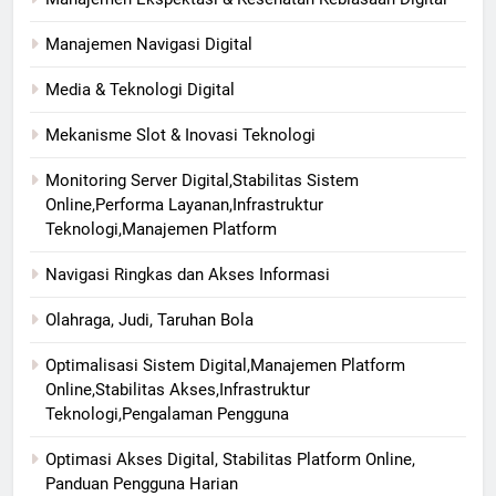
Manajemen Navigasi Digital
Media & Teknologi Digital
Mekanisme Slot & Inovasi Teknologi
Monitoring Server Digital,Stabilitas Sistem
Online,Performa Layanan,Infrastruktur
Teknologi,Manajemen Platform
Navigasi Ringkas dan Akses Informasi
Olahraga, Judi, Taruhan Bola
Optimalisasi Sistem Digital,Manajemen Platform
Online,Stabilitas Akses,Infrastruktur
Teknologi,Pengalaman Pengguna
Optimasi Akses Digital, Stabilitas Platform Online,
Panduan Pengguna Harian