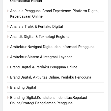
Operasional Harian
Analisis Pengguna, Brand Experience, Platform Digital,
Kepercayaan Online
Analisis Trafik & Perilaku Digital
Analitik Digital & Teknologi Regional
Arsitektur Navigasi Digital dan Informasi Pengguna
Arsitektur Sistem & Integrasi Layanan
Brand Digital & Perilaku Pengguna Online
Brand Digital, Aktivitas Online, Perilaku Pengguna
Branding Digital
Branding Digital,Konsistensi Identitas,Reputasi
Online,Strategi Pengalaman Pengguna