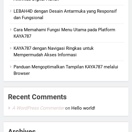
LEBAH4D dengan Desain Antarmuka yang Responsif
dan Fungsional
Cara Memahami Fungsi Menu Utama pada Platform
KAYA787
KAYA787 dengan Navigasi Ringkas untuk
Mempermudah Akses Informasi
Panduan Mengoptimalkan Tampilan KAYA787 melalui
Browser
Recent Comments
A WordPress Commenter
on
Hello world!
Archives