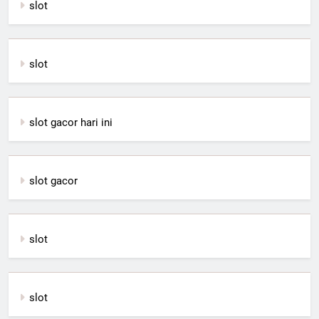
slot
slot
slot gacor hari ini
slot gacor
slot
slot