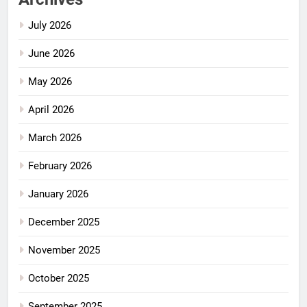
July 2026
June 2026
May 2026
April 2026
March 2026
February 2026
January 2026
December 2025
November 2025
October 2025
September 2025