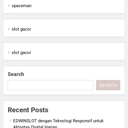
spaceman
slot gacor
slot gacor
Search
SEARCH
Recent Posts
EDWINSLOT dengan Teknologi Responsif untuk
Aktivitas Digital Harian