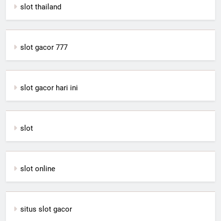
slot thailand
slot gacor 777
slot gacor hari ini
slot
slot online
situs slot gacor