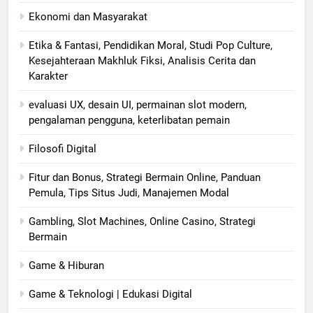
Ekonomi dan Masyarakat
Etika & Fantasi, Pendidikan Moral, Studi Pop Culture,
Kesejahteraan Makhluk Fiksi, Analisis Cerita dan
Karakter
evaluasi UX, desain UI, permainan slot modern,
pengalaman pengguna, keterlibatan pemain
Filosofi Digital
Fitur dan Bonus, Strategi Bermain Online, Panduan
Pemula, Tips Situs Judi, Manajemen Modal
Gambling, Slot Machines, Online Casino, Strategi
Bermain
Game & Hiburan
Game & Teknologi | Edukasi Digital