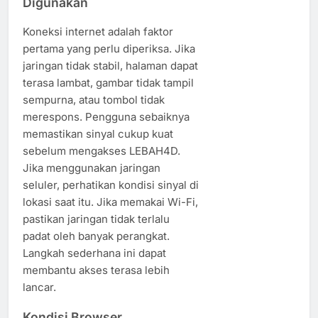
Digunakan
Koneksi internet adalah faktor
pertama yang perlu diperiksa. Jika
jaringan tidak stabil, halaman dapat
terasa lambat, gambar tidak tampil
sempurna, atau tombol tidak
merespons. Pengguna sebaiknya
memastikan sinyal cukup kuat
sebelum mengakses LEBAH4D.
Jika menggunakan jaringan
seluler, perhatikan kondisi sinyal di
lokasi saat itu. Jika memakai Wi-Fi,
pastikan jaringan tidak terlalu
padat oleh banyak perangkat.
Langkah sederhana ini dapat
membantu akses terasa lebih
lancar.
Kondisi Browser