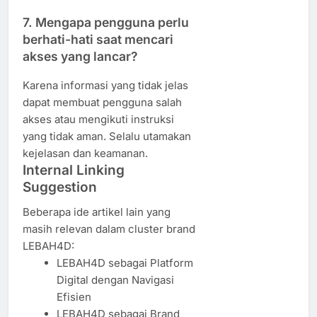
7. Mengapa pengguna perlu
berhati-hati saat mencari
akses yang lancar?
Karena informasi yang tidak jelas
dapat membuat pengguna salah
akses atau mengikuti instruksi
yang tidak aman. Selalu utamakan
kejelasan dan keamanan.
Internal Linking
Suggestion
Beberapa ide artikel lain yang
masih relevan dalam cluster brand
LEBAH4D:
LEBAH4D sebagai Platform
Digital dengan Navigasi
Efisien
LEBAH4D sebagai Brand