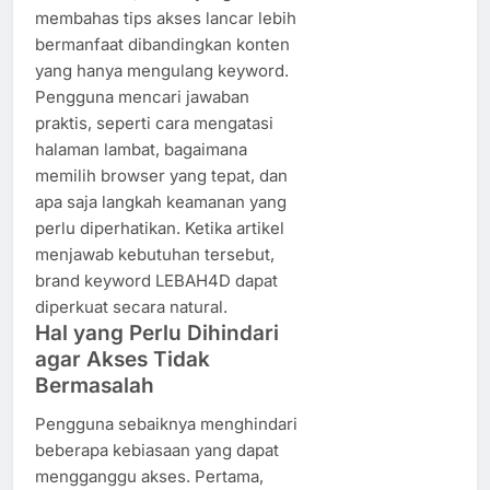
membahas tips akses lancar lebih
bermanfaat dibandingkan konten
yang hanya mengulang keyword.
Pengguna mencari jawaban
praktis, seperti cara mengatasi
halaman lambat, bagaimana
memilih browser yang tepat, dan
apa saja langkah keamanan yang
perlu diperhatikan. Ketika artikel
menjawab kebutuhan tersebut,
brand keyword LEBAH4D dapat
diperkuat secara natural.
Hal yang Perlu Dihindari
agar Akses Tidak
Bermasalah
Pengguna sebaiknya menghindari
beberapa kebiasaan yang dapat
mengganggu akses. Pertama,