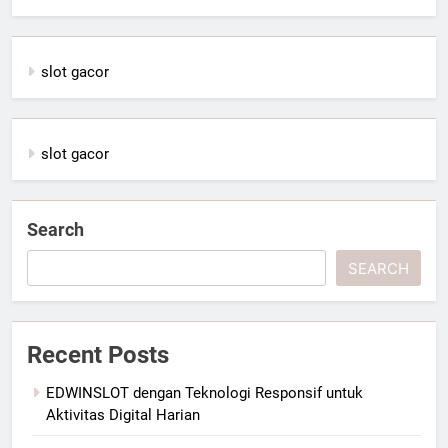
slot gacor
slot gacor
Search
SEARCH
Recent Posts
EDWINSLOT dengan Teknologi Responsif untuk
Aktivitas Digital Harian