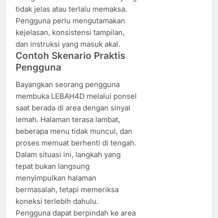
tidak jelas atau terlalu memaksa.
Pengguna perlu mengutamakan
kejelasan, konsistensi tampilan,
dan instruksi yang masuk akal.
Contoh Skenario Praktis
Pengguna
Bayangkan seorang pengguna
membuka LEBAH4D melalui ponsel
saat berada di area dengan sinyal
lemah. Halaman terasa lambat,
beberapa menu tidak muncul, dan
proses memuat berhenti di tengah.
Dalam situasi ini, langkah yang
tepat bukan langsung
menyimpulkan halaman
bermasalah, tetapi memeriksa
koneksi terlebih dahulu.
Pengguna dapat berpindah ke area