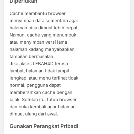
Diperlukan
Cache membantu browser
menyimpan data sementara agar
halaman bisa dimuat lebih cepat.
Namun, cache yang menumpuk
atau menyimpan versi lama
halaman kadang menyebabkan
tampilan bermasalah.
Jika akses LEBAH4D terasa
lambat, halaman tidak tampil
lengkap, atau menu terlihat tidak
normal, pengguna dapat
membersihkan cache dengan
bijak. Setelah itu, tutup browser
dan buka kembali agar halaman
dimuat ulang dari awal.
Gunakan Perangkat Pribadi