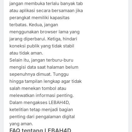
jangan membuka terlalu banyak tab
atau aplikasi secara bersamaan jika
perangkat memiliki kapasitas
terbatas. Kedua, jangan
menggunakan browser lama yang
jarang diperbarui. Ketiga, hindari
koneksi publik yang tidak stabil
atau tidak aman.
Selain itu, jangan terburu-buru
mengisi data saat halaman belum
sepenuhnya dimuat. Tunggu
hingga tampilan lengkap agar tidak
salah menekan tombol atau
melewatkan informasi penting.
Dalam mengakses LEBAH4D,
ketelitian tetap menjadi bagian
penting dari pengalaman digital
yang aman.
FAQ tentang LEBAH4D