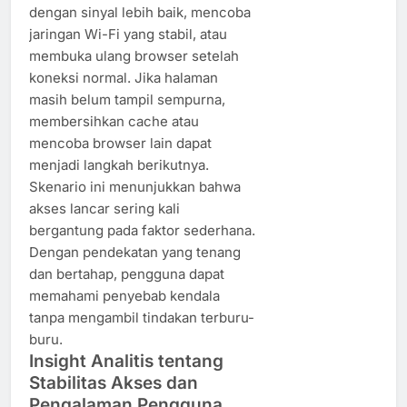
dengan sinyal lebih baik, mencoba
jaringan Wi-Fi yang stabil, atau
membuka ulang browser setelah
koneksi normal. Jika halaman
masih belum tampil sempurna,
membersihkan cache atau
mencoba browser lain dapat
menjadi langkah berikutnya.
Skenario ini menunjukkan bahwa
akses lancar sering kali
bergantung pada faktor sederhana.
Dengan pendekatan yang tenang
dan bertahap, pengguna dapat
memahami penyebab kendala
tanpa mengambil tindakan terburu-
buru.
Insight Analitis tentang
Stabilitas Akses dan
Pengalaman Pengguna