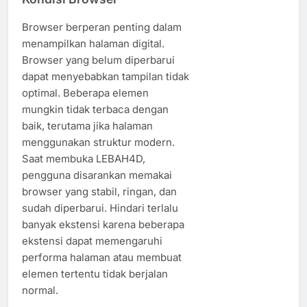
Browser berperan penting dalam
menampilkan halaman digital.
Browser yang belum diperbarui
dapat menyebabkan tampilan tidak
optimal. Beberapa elemen
mungkin tidak terbaca dengan
baik, terutama jika halaman
menggunakan struktur modern.
Saat membuka LEBAH4D,
pengguna disarankan memakai
browser yang stabil, ringan, dan
sudah diperbarui. Hindari terlalu
banyak ekstensi karena beberapa
ekstensi dapat memengaruhi
performa halaman atau membuat
elemen tertentu tidak berjalan
normal.