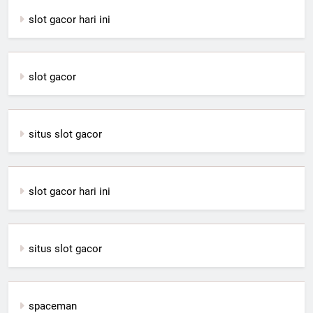
slot gacor hari ini
slot gacor
situs slot gacor
slot gacor hari ini
situs slot gacor
spaceman