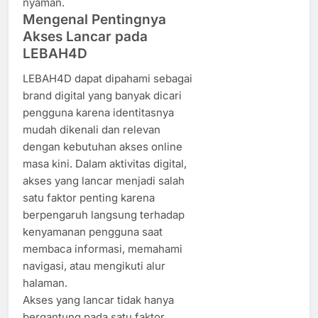
nyaman.
Mengenal Pentingnya
Akses Lancar pada
LEBAH4D
LEBAH4D dapat dipahami sebagai
brand digital yang banyak dicari
pengguna karena identitasnya
mudah dikenali dan relevan
dengan kebutuhan akses online
masa kini. Dalam aktivitas digital,
akses yang lancar menjadi salah
satu faktor penting karena
berpengaruh langsung terhadap
kenyamanan pengguna saat
membaca informasi, memahami
navigasi, atau mengikuti alur
halaman.
Akses yang lancar tidak hanya
bergantung pada satu faktor.