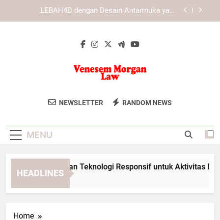
Skip
Cara Memahami Fungsi Menu Utama pada
to
Platform KAYA787
content
KAYA787 dengan Navigasi Ringkas untuk
Mempermudah Akses Informasi
EDWINSLOT dengan Teknologi Responsif untuk
Aktivitas Digital Harian
LEBAH4D dengan Desain Antarmuka yang
Responsif dan Fungsional
Venesem
Dapatkan Layanan Konsultasi Hukum
Cara Memahami Fungsi Menu Utama pada
NEWSLETTER
RANDOM NEWS
Platform KAYA787
Morgan Law
Profesional Di Venesem Morgan Law.
KAYA787 dengan Navigasi Ringkas untuk
Solusi Hukum Untuk Kebutuhan Anda.
Mempermudah Akses Informasi
MENU
WINSLOT dengan Teknologi Responsif untuk Aktivitas Digital 
HEADLINES
Weeks Ago
Home