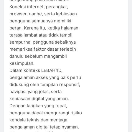
Koneksi internet, perangkat,
browser, cache, serta kebiasaan
pengguna semuanya memiliki
peran. Karena itu, ketika halaman
terasa lambat atau tidak tampil
sempurna, pengguna sebaiknya
memeriksa faktor dasar terlebih
dahulu sebelum mengambil
kesimpulan.
Dalam konteks LEBAH4D,
pengalaman akses yang baik perlu
didukung oleh tampilan responsif,
navigasi yang jelas, serta
kebiasaan digital yang aman.
Dengan langkah yang tepat,
pengguna dapat mengurangi risiko
kendala teknis dan menjaga
pengalaman digital tetap nyaman.