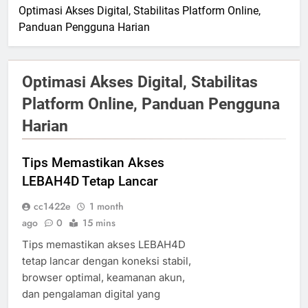
Optimasi Akses Digital, Stabilitas Platform Online,
Panduan Pengguna Harian
Optimasi Akses Digital, Stabilitas
Platform Online, Panduan Pengguna
Harian
Tips Memastikan Akses
LEBAH4D Tetap Lancar
cc1422e
1 month
ago
0
15 mins
Tips memastikan akses LEBAH4D
tetap lancar dengan koneksi stabil,
browser optimal, keamanan akun,
dan pengalaman digital yang