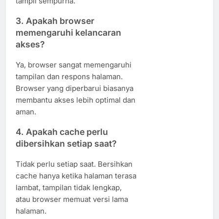
tampil sempurna.
3. Apakah browser
memengaruhi kelancaran
akses?
Ya, browser sangat memengaruhi
tampilan dan respons halaman.
Browser yang diperbarui biasanya
membantu akses lebih optimal dan
aman.
4. Apakah cache perlu
dibersihkan setiap saat?
Tidak perlu setiap saat. Bersihkan
cache hanya ketika halaman terasa
lambat, tampilan tidak lengkap,
atau browser memuat versi lama
halaman.