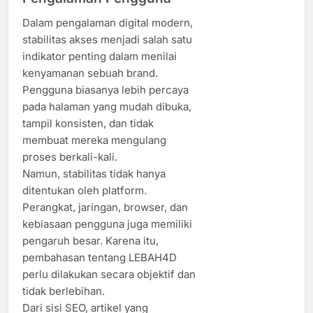
Dalam pengalaman digital modern,
stabilitas akses menjadi salah satu
indikator penting dalam menilai
kenyamanan sebuah brand.
Pengguna biasanya lebih percaya
pada halaman yang mudah dibuka,
tampil konsisten, dan tidak
membuat mereka mengulang
proses berkali-kali.
Namun, stabilitas tidak hanya
ditentukan oleh platform.
Perangkat, jaringan, browser, dan
kebiasaan pengguna juga memiliki
pengaruh besar. Karena itu,
pembahasan tentang LEBAH4D
perlu dilakukan secara objektif dan
tidak berlebihan.
Dari sisi SEO, artikel yang