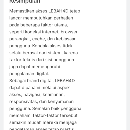
Kesimpulan
Memastikan akses LEBAH4D tetap
lancar membutuhkan perhatian
pada beberapa faktor utama,
seperti koneksi internet, browser,
perangkat, cache, dan kebiasaan
pengguna. Kendala akses tidak
selalu berasal dari sistem, karena
faktor teknis dari sisi pengguna
juga dapat memengaruhi
pengalaman digital.
Sebagai brand digital, LEBAH4D
dapat dipahami melalui aspek
akses, navigasi, keamanan,
responsivitas, dan kenyamanan
pengguna. Semakin baik pengguna
memahami faktor-faktor tersebut,
semakin mudah mereka menjaga
pengalaman akses tetap praktis