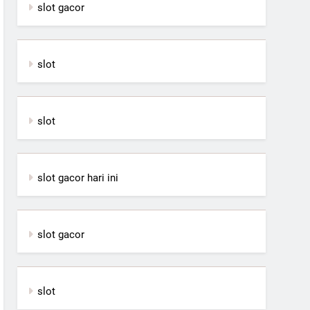
slot gacor
slot
slot
slot gacor hari ini
slot gacor
slot