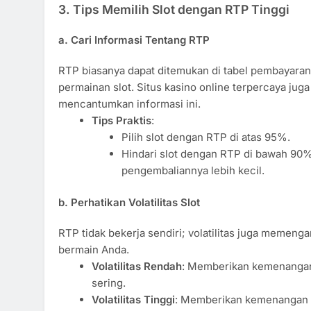
3. Tips Memilih Slot dengan RTP Tinggi
a. Cari Informasi Tentang RTP
RTP biasanya dapat ditemukan di tabel pembayaran 
permainan slot. Situs kasino online terpercaya juga
mencantumkan informasi ini.
Tips Praktis
:
Pilih slot dengan RTP di atas 95%.
Hindari slot dengan RTP di bawah 90%
pengembaliannya lebih kecil.
b. Perhatikan Volatilitas Slot
RTP tidak bekerja sendiri; volatilitas juga memeng
bermain Anda.
Volatilitas Rendah
: Memberikan kemenangan k
sering.
Volatilitas Tinggi
: Memberikan kemenangan b