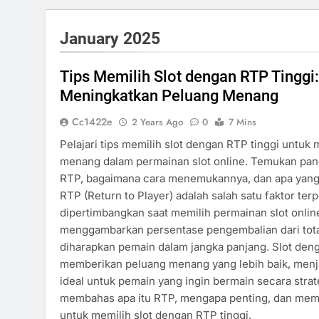
January 2025
Tips Memilih Slot dengan RTP Tinggi
Meningkatkan Peluang Menang
Cc1422e
2 Years Ago
0
7 Mins
Pelajari tips memilih slot dengan RTP tinggi untuk
menang dalam permainan slot online. Temukan pan
RTP, bagaimana cara menemukannya, dan apa yang 
RTP (Return to Player) adalah salah satu faktor ter
dipertimbangkan saat memilih permainan slot onlin
menggambarkan persentase pengembalian dari tota
diharapkan pemain dalam jangka panjang. Slot den
memberikan peluang menang yang lebih baik, menja
ideal untuk pemain yang ingin bermain secara strateg
membahas apa itu RTP, mengapa penting, dan membe
untuk memilih slot dengan RTP tinggi.