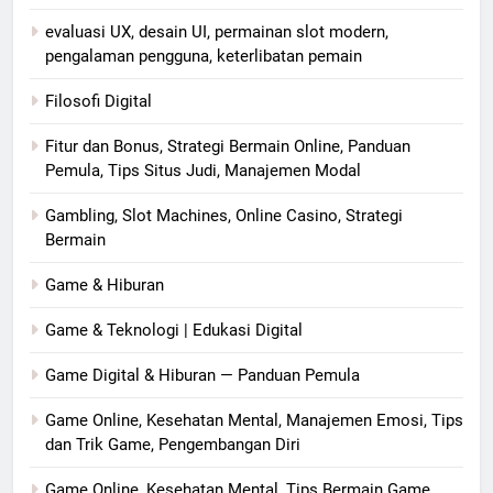
evaluasi UX, desain UI, permainan slot modern,
pengalaman pengguna, keterlibatan pemain
Filosofi Digital
Fitur dan Bonus, Strategi Bermain Online, Panduan
Pemula, Tips Situs Judi, Manajemen Modal
Gambling, Slot Machines, Online Casino, Strategi
Bermain
Game & Hiburan
Game & Teknologi | Edukasi Digital
Game Digital & Hiburan — Panduan Pemula
Game Online, Kesehatan Mental, Manajemen Emosi, Tips
dan Trik Game, Pengembangan Diri
Game Online, Kesehatan Mental, Tips Bermain Game,