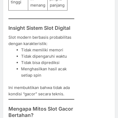
tinggi
menang
panjang
Insight Sistem Slot Digital
Slot modern berbasis probabilitas
dengan karakteristik:
Tidak memiliki memori
Tidak dipengaruhi waktu
Tidak bisa diprediksi
Menghasilkan hasil acak
setiap spin
Ini membuktikan bahwa tidak ada
kondisi “gacor” secara teknis.
Mengapa Mitos Slot Gacor
Bertahan?