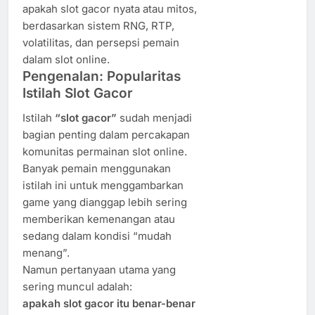
apakah slot gacor nyata atau mitos,
berdasarkan sistem RNG, RTP,
volatilitas, dan persepsi pemain
dalam slot online.
Pengenalan: Popularitas
Istilah Slot Gacor
Istilah
“slot gacor”
sudah menjadi
bagian penting dalam percakapan
komunitas permainan slot online.
Banyak pemain menggunakan
istilah ini untuk menggambarkan
game yang dianggap lebih sering
memberikan kemenangan atau
sedang dalam kondisi “mudah
menang”.
Namun pertanyaan utama yang
sering muncul adalah:
apakah slot gacor itu benar-benar