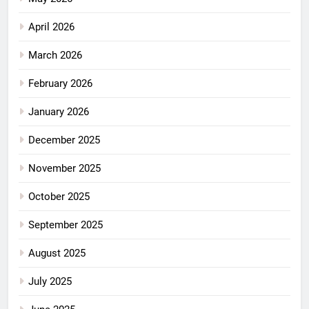
April 2026
March 2026
February 2026
January 2026
December 2025
November 2025
October 2025
September 2025
August 2025
July 2025