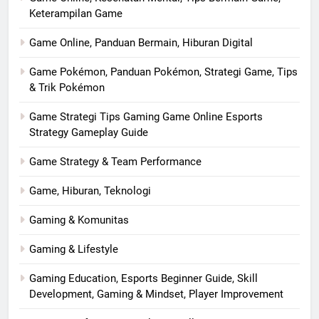
Keterampilan Game
Game Online, Panduan Bermain, Hiburan Digital
Game Pokémon, Panduan Pokémon, Strategi Game, Tips
& Trik Pokémon
Game Strategi Tips Gaming Game Online Esports
Strategy Gameplay Guide
Game Strategy & Team Performance
Game, Hiburan, Teknologi
Gaming & Komunitas
Gaming & Lifestyle
Gaming Education, Esports Beginner Guide, Skill
Development, Gaming & Mindset, Player Improvement