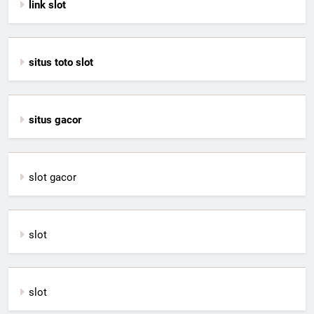
link slot
situs toto slot
situs gacor
slot gacor
slot
slot