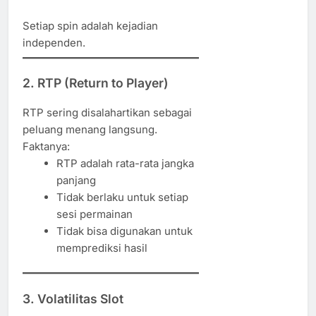
Setiap spin adalah kejadian
independen.
2. RTP (Return to Player)
RTP sering disalahartikan sebagai
peluang menang langsung.
Faktanya:
RTP adalah rata-rata jangka
panjang
Tidak berlaku untuk setiap
sesi permainan
Tidak bisa digunakan untuk
memprediksi hasil
3. Volatilitas Slot