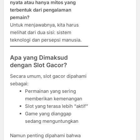
nyata atau hanya mitos yang
terbentuk dari pengalaman
pemain?
Untuk menjawabnya, kita harus
melihat dari dua sisi: sistem
teknologi dan persepsi manusia.
Apa yang Dimaksud
dengan Slot Gacor?
Secara umum, slot gacor dipahami
sebagai:
Permainan yang sering
memberikan kemenangan
Slot yang terasa lebih “aktif”
Game yang dianggap
sedang menguntungkan
Namun penting dipahami bahwa