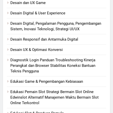
Desain dan UX Game
Desain Digital & User Experience
Desain Digital, Pengalaman Pengguna, Pengembangan
Sistem, Inovasi Teknologi, Strategi UI/UX
Desain Responsif dan Antarmuka Digital
Desain UX & Optimasi Konversi
Diagnostik Login Panduan Troubleshooting Kinerja
Perangkat dan Browser Stabilitas Koneksi Bantuan
Teknis Pengguna
Edukasi Game & Pengembangan Kebiasaan
Edukasi Pemain Slot Strategi Bermain Slot Online
Edwinslot Alternatif Manajemen Waktu Bermain Slot
Online Terkontrol