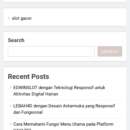
slot gacor
Search
SEARCH
Recent Posts
EDWINSLOT dengan Teknologi Responsif untuk
Aktivitas Digital Harian
LEBAH4D dengan Desain Antarmuka yang Responsif
dan Fungsional
Cara Memahami Fungsi Menu Utama pada Platform