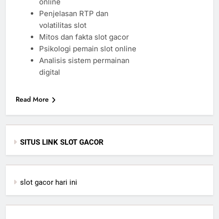
online
Penjelasan RTP dan
volatilitas slot
Mitos dan fakta slot gacor
Psikologi pemain slot online
Analisis sistem permainan
digital
Read More
SITUS LINK SLOT GACOR
slot gacor hari ini