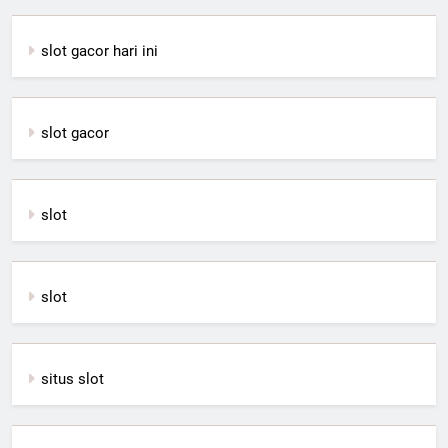
slot gacor hari ini
slot gacor
slot
slot
situs slot