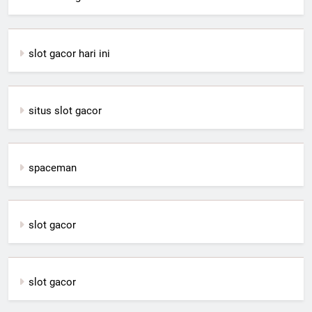
slot gacor hari ini
situs slot gacor
spaceman
slot gacor
slot gacor