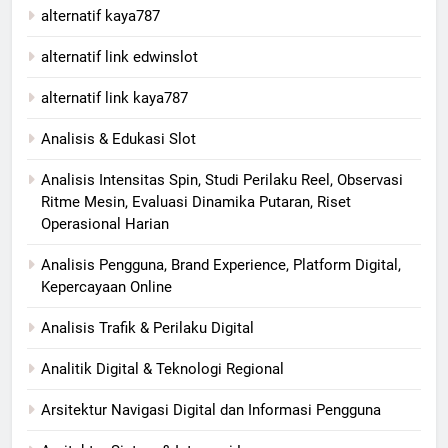
alternatif kaya787
alternatif link edwinslot
alternatif link kaya787
Analisis & Edukasi Slot
Analisis Intensitas Spin, Studi Perilaku Reel, Observasi
Ritme Mesin, Evaluasi Dinamika Putaran, Riset
Operasional Harian
Analisis Pengguna, Brand Experience, Platform Digital,
Kepercayaan Online
Analisis Trafik & Perilaku Digital
Analitik Digital & Teknologi Regional
Arsitektur Navigasi Digital dan Informasi Pengguna