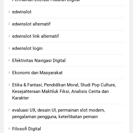
edwinslot
edwinslot alternatif
edwinslot link alternatif
edwinslot login
Efektivitas Navigasi Digital
Ekonomi dan Masyarakat
Etika & Fantasi, Pendidikan Moral, Studi Pop Culture,
Kesejahteraan Makhluk Fiksi, Analisis Cerita dan
Karakter
evaluasi UX, desain UI, permainan slot modern,
pengalaman pengguna, keterlibatan pemain
Filosofi Digital