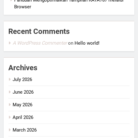
Browser
Recent Comments
A WordPress Commenter
on
Hello world!
Archives
July 2026
June 2026
May 2026
April 2026
March 2026