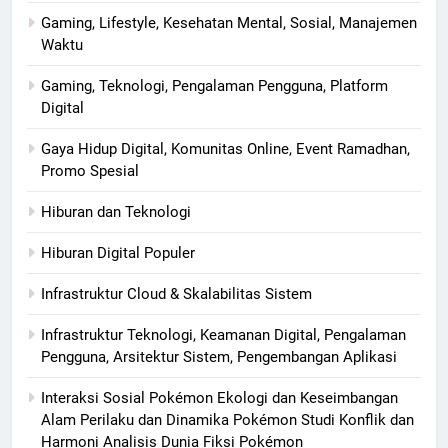
Gaming, Lifestyle, Kesehatan Mental, Sosial, Manajemen
Waktu
Gaming, Teknologi, Pengalaman Pengguna, Platform
Digital
Gaya Hidup Digital, Komunitas Online, Event Ramadhan,
Promo Spesial
Hiburan dan Teknologi
Hiburan Digital Populer
Infrastruktur Cloud & Skalabilitas Sistem
Infrastruktur Teknologi, Keamanan Digital, Pengalaman
Pengguna, Arsitektur Sistem, Pengembangan Aplikasi
Interaksi Sosial Pokémon Ekologi dan Keseimbangan
Alam Perilaku dan Dinamika Pokémon Studi Konflik dan
Harmoni Analisis Dunia Fiksi Pokémon