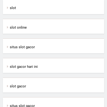
slot
slot online
situs slot gacor
slot gacor hari ini
slot gacor
situs slot gacor