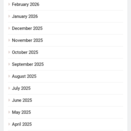
February 2026
January 2026
December 2025
November 2025
October 2025
September 2025
August 2025
July 2025
June 2025
May 2025
April 2025