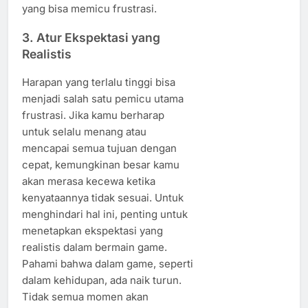
yang bisa memicu frustrasi.
3.
Atur Ekspektasi yang
Realistis
Harapan yang terlalu tinggi bisa
menjadi salah satu pemicu utama
frustrasi. Jika kamu berharap
untuk selalu menang atau
mencapai semua tujuan dengan
cepat, kemungkinan besar kamu
akan merasa kecewa ketika
kenyataannya tidak sesuai. Untuk
menghindari hal ini, penting untuk
menetapkan ekspektasi yang
realistis dalam bermain game.
Pahami bahwa dalam game, seperti
dalam kehidupan, ada naik turun.
Tidak semua momen akan