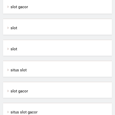
slot gacor
slot
slot
situs slot
slot gacor
situs slot gacor