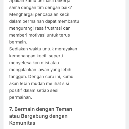
Apakah kamu berhasil bekerja
sama dengan tim dengan baik?
Menghargai pencapaian kecil
dalam permainan dapat membantu
mengurangi rasa frustrasi dan
memberi motivasi untuk terus
bermain.
Sediakan waktu untuk merayakan
kemenangan kecil, seperti
menyelesaikan misi atau
mengalahkan lawan yang lebih
tangguh. Dengan cara ini, kamu
akan lebih mudah melihat sisi
positif dalam setiap sesi
permainan.
7.
Bermain dengan Teman
atau Bergabung dengan
Komunitas