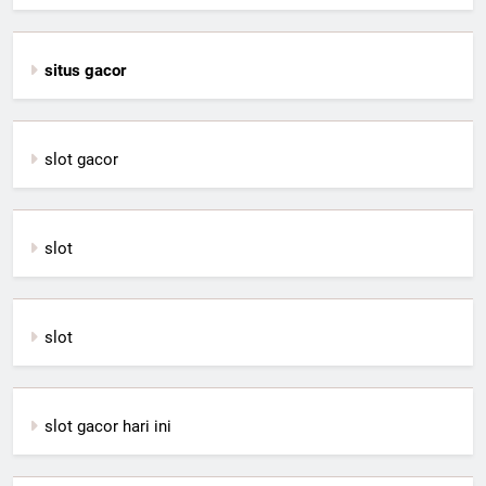
situs gacor
slot gacor
slot
slot
slot gacor hari ini