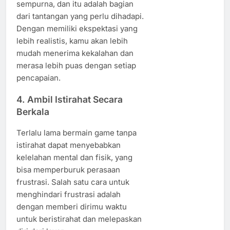
sempurna, dan itu adalah bagian
dari tantangan yang perlu dihadapi.
Dengan memiliki ekspektasi yang
lebih realistis, kamu akan lebih
mudah menerima kekalahan dan
merasa lebih puas dengan setiap
pencapaian.
4.
Ambil Istirahat Secara
Berkala
Terlalu lama bermain game tanpa
istirahat dapat menyebabkan
kelelahan mental dan fisik, yang
bisa memperburuk perasaan
frustrasi. Salah satu cara untuk
menghindari frustrasi adalah
dengan memberi dirimu waktu
untuk beristirahat dan melepaskan