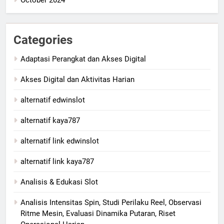
Categories
Adaptasi Perangkat dan Akses Digital
Akses Digital dan Aktivitas Harian
alternatif edwinslot
alternatif kaya787
alternatif link edwinslot
alternatif link kaya787
Analisis & Edukasi Slot
Analisis Intensitas Spin, Studi Perilaku Reel, Observasi
Ritme Mesin, Evaluasi Dinamika Putaran, Riset