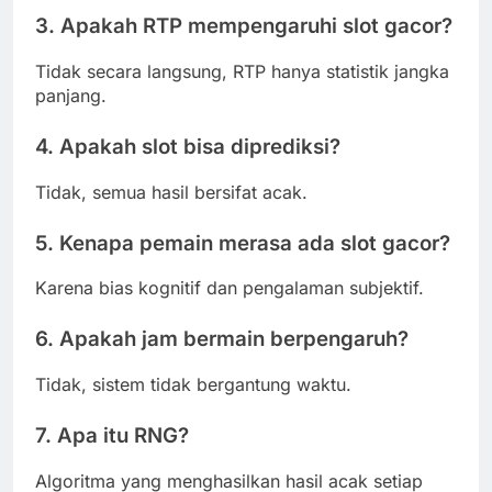
3. Apakah RTP mempengaruhi slot gacor?
Tidak secara langsung, RTP hanya statistik jangka
panjang.
4. Apakah slot bisa diprediksi?
Tidak, semua hasil bersifat acak.
5. Kenapa pemain merasa ada slot gacor?
Karena bias kognitif dan pengalaman subjektif.
6. Apakah jam bermain berpengaruh?
Tidak, sistem tidak bergantung waktu.
7. Apa itu RNG?
Algoritma yang menghasilkan hasil acak setiap