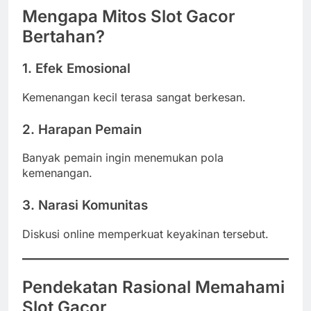
Mengapa Mitos Slot Gacor
Bertahan?
1. Efek Emosional
Kemenangan kecil terasa sangat berkesan.
2. Harapan Pemain
Banyak pemain ingin menemukan pola
kemenangan.
3. Narasi Komunitas
Diskusi online memperkuat keyakinan tersebut.
Pendekatan Rasional Memahami
Slot Gacor