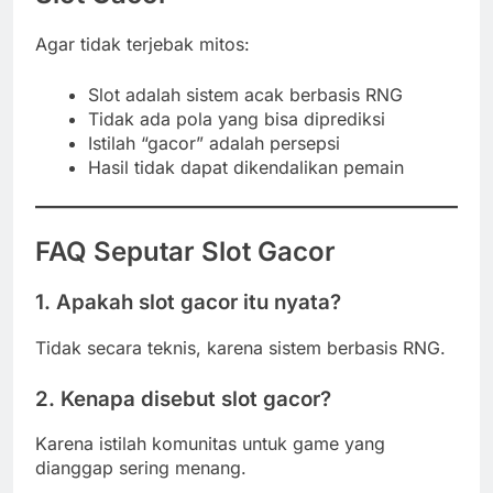
Agar tidak terjebak mitos:
Slot adalah sistem acak berbasis RNG
Tidak ada pola yang bisa diprediksi
Istilah “gacor” adalah persepsi
Hasil tidak dapat dikendalikan pemain
FAQ Seputar Slot Gacor
1. Apakah slot gacor itu nyata?
Tidak secara teknis, karena sistem berbasis RNG.
2. Kenapa disebut slot gacor?
Karena istilah komunitas untuk game yang
dianggap sering menang.