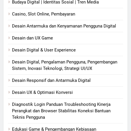
Budaya Digital | Identitas Sosial | Tren Media
Casino, Slot Online, Pembayaran
Desain Antarmuka dan Kenyamanan Pengguna Digital
Desain dan UX Game
Desain Digital & User Experience
Desain Digital, Pengalaman Pengguna, Pengembangan
Sistem, Inovasi Teknologi, Strategi UI/UX
Desain Responsif dan Antarmuka Digital
Desain UX & Optimasi Konversi
Diagnostik Login Panduan Troubleshooting Kinerja
Perangkat dan Browser Stabilitas Koneksi Bantuan
Teknis Pengguna
Edukasi Game & Pengembangan Kebiasaan