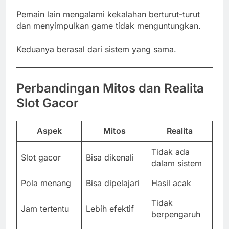
Pemain lain mengalami kekalahan berturut-turut
dan menyimpulkan game tidak menguntungkan.
Keduanya berasal dari sistem yang sama.
Perbandingan Mitos dan Realita
Slot Gacor
Aspek
Mitos
Realita
Tidak ada
Slot gacor
Bisa dikenali
dalam sistem
Pola menang
Bisa dipelajari
Hasil acak
Tidak
Jam tertentu
Lebih efektif
berpengaruh