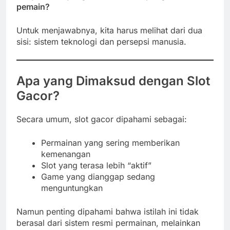
pemain?
Untuk menjawabnya, kita harus melihat dari dua
sisi: sistem teknologi dan persepsi manusia.
Apa yang Dimaksud dengan Slot
Gacor?
Secara umum, slot gacor dipahami sebagai:
Permainan yang sering memberikan
kemenangan
Slot yang terasa lebih “aktif”
Game yang dianggap sedang
menguntungkan
Namun penting dipahami bahwa istilah ini tidak
berasal dari sistem resmi permainan, melainkan