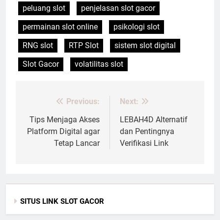
peluang slot
penjelasan slot gacor
permainan slot online
psikologi slot
RNG slot
RTP Slot
sistem slot digital
Slot Gacor
volatilitas slot
Previous:
Next:
Post
navigation
Tips Menjaga Akses
LEBAH4D Alternatif
Platform Digital agar
dan Pentingnya
Tetap Lancar
Verifikasi Link
SITUS LINK SLOT GACOR