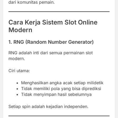
dari komunitas pemain.
Cara Kerja Sistem Slot Online
Modern
1. RNG (Random Number Generator)
RNG adalah inti dari semua permainan slot
modern.
Ciri utama:
Menghasilkan angka acak setiap milidetik
Tidak memiliki pola yang bisa diprediksi
Tidak menyimpan hasil sebelumnya
Setiap spin adalah kejadian independen.