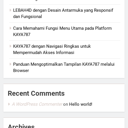
LEBAH4D dengan Desain Antarmuka yang Responsif
dan Fungsional
Cara Memahami Fungsi Menu Utama pada Platform
KAYA787
KAYA787 dengan Navigasi Ringkas untuk
Mempermudah Akses Informasi
Panduan Mengoptimalkan Tampilan KAYA787 melalui
Browser
Recent Comments
A WordPress Commenter
on
Hello world!
Archives