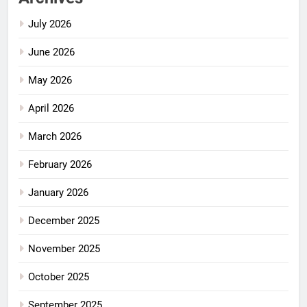
July 2026
June 2026
May 2026
April 2026
March 2026
February 2026
January 2026
December 2025
November 2025
October 2025
September 2025