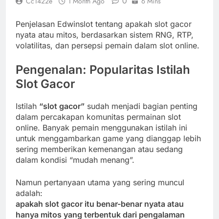
0
Cc1422e
1 Month Ago
6 Mins
Penjelasan Edwinslot tentang apakah slot gacor
nyata atau mitos, berdasarkan sistem RNG, RTP,
volatilitas, dan persepsi pemain dalam slot online.
Pengenalan: Popularitas Istilah
Slot Gacor
Istilah
“slot gacor”
sudah menjadi bagian penting
dalam percakapan komunitas permainan slot
online. Banyak pemain menggunakan istilah ini
untuk menggambarkan game yang dianggap lebih
sering memberikan kemenangan atau sedang
dalam kondisi “mudah menang”.
Namun pertanyaan utama yang sering muncul
adalah:
apakah slot gacor itu benar-benar nyata atau
hanya mitos yang terbentuk dari pengalaman