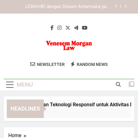
Skip
Cara Memahami Fungsi Menu Utama pada
to
Platform KAYA787
content
KAYA787 dengan Navigasi Ringkas untuk
Mempermudah Akses Informasi
EDWINSLOT dengan Teknologi Responsif untuk
Aktivitas Digital Harian
LEBAH4D dengan Desain Antarmuka yang
Responsif dan Fungsional
Venesem
Dapatkan Layanan Konsultasi Hukum
Cara Memahami Fungsi Menu Utama pada
NEWSLETTER
RANDOM NEWS
Platform KAYA787
Morgan Law
Profesional Di Venesem Morgan Law.
KAYA787 dengan Navigasi Ringkas untuk
Solusi Hukum Untuk Kebutuhan Anda.
Mempermudah Akses Informasi
MENU
WINSLOT dengan Teknologi Responsif untuk Aktivitas Digital 
HEADLINES
Weeks Ago
Home