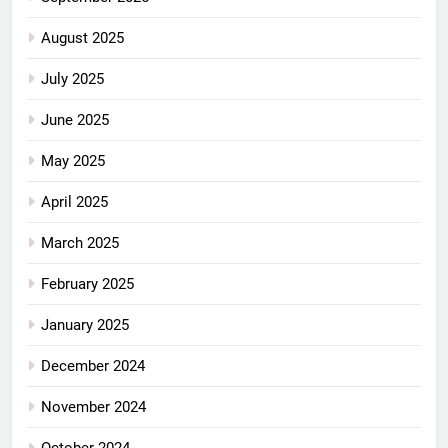
August 2025
July 2025
June 2025
May 2025
April 2025
March 2025
February 2025
January 2025
December 2024
November 2024
October 2024