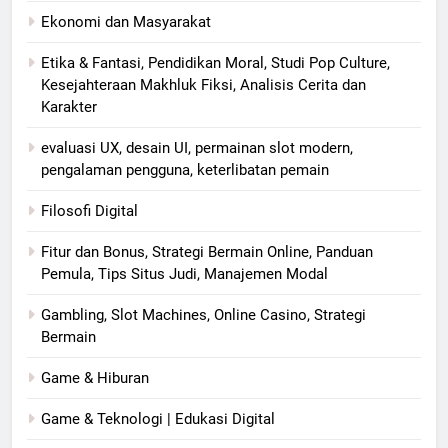
Ekonomi dan Masyarakat
Etika & Fantasi, Pendidikan Moral, Studi Pop Culture,
Kesejahteraan Makhluk Fiksi, Analisis Cerita dan
Karakter
evaluasi UX, desain UI, permainan slot modern,
pengalaman pengguna, keterlibatan pemain
Filosofi Digital
Fitur dan Bonus, Strategi Bermain Online, Panduan
Pemula, Tips Situs Judi, Manajemen Modal
Gambling, Slot Machines, Online Casino, Strategi
Bermain
Game & Hiburan
Game & Teknologi | Edukasi Digital