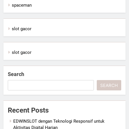
spaceman
slot gacor
slot gacor
Search
SEARCH
Recent Posts
EDWINSLOT dengan Teknologi Responsif untuk
Aktivitas Digital Harian