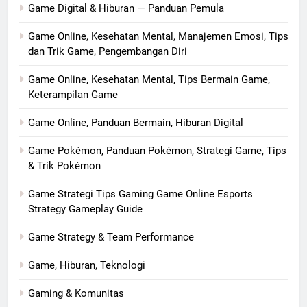
Game Digital & Hiburan — Panduan Pemula
Game Online, Kesehatan Mental, Manajemen Emosi, Tips
dan Trik Game, Pengembangan Diri
Game Online, Kesehatan Mental, Tips Bermain Game,
Keterampilan Game
Game Online, Panduan Bermain, Hiburan Digital
Game Pokémon, Panduan Pokémon, Strategi Game, Tips
& Trik Pokémon
Game Strategi Tips Gaming Game Online Esports
Strategy Gameplay Guide
Game Strategy & Team Performance
Game, Hiburan, Teknologi
Gaming & Komunitas