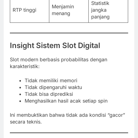
Statistik
Menjamin
RTP tinggi
jangka
menang
panjang
Insight Sistem Slot Digital
Slot modern berbasis probabilitas dengan
karakteristik:
Tidak memiliki memori
Tidak dipengaruhi waktu
Tidak bisa diprediksi
Menghasilkan hasil acak setiap spin
Ini membuktikan bahwa tidak ada kondisi “gacor”
secara teknis.