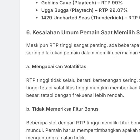
Goblins Cave (Playtech) – RTP 99%
Ugga Bugga (Playtech) – RTP 99.07%
1429 Uncharted Seas (Thunderkick) – RTP
6. Kesalahan Umum Pemain Saat Memilih S
Meskipun RTP tinggi sangat penting, ada beberapa
sering dilakukan pemain dalam memilih permainan s
a.
Mengabaikan Volatilitas
RTP tinggi tidak selalu berarti kemenangan sering.
tinggi tetapi volatilitas tinggi mungkin memberika
besar, tetapi dengan frekuensi lebih rendah.
b.
Tidak Memeriksa Fitur Bonus
Beberapa slot dengan RTP tinggi memiliki fitur bon
muncul. Pemain harus mempertimbangkan apakah fi
menguntungkan atau tidak.