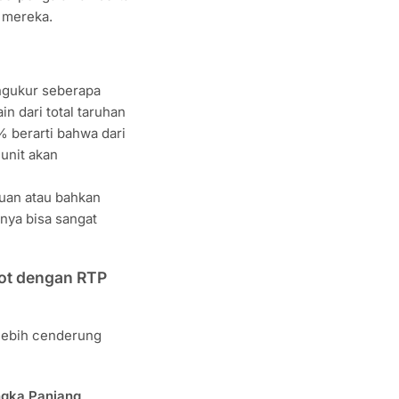
 mereka.
ngukur seberapa
n dari total taruhan
% berarti bahwa dari
 unit akan
buan atau bahkan
nya bisa sangat
lot dengan RTP
lebih cenderung
gka Panjang