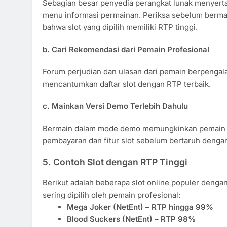
Sebagian besar penyedia perangkat lunak menyerta
menu informasi permainan. Periksa sebelum berma
bahwa slot yang dipilih memiliki RTP tinggi.
b.
Cari Rekomendasi dari Pemain Profesional
Forum perjudian dan ulasan dari pemain berpengala
mencantumkan daftar slot dengan RTP terbaik.
c.
Mainkan Versi Demo Terlebih Dahulu
Bermain dalam mode demo memungkinkan pemain
pembayaran dan fitur slot sebelum bertaruh deng
5. Contoh Slot dengan RTP Tinggi
Berikut adalah beberapa slot online populer denga
sering dipilih oleh pemain profesional:
Mega Joker (NetEnt) – RTP hingga 99%
Blood Suckers (NetEnt) – RTP 98%