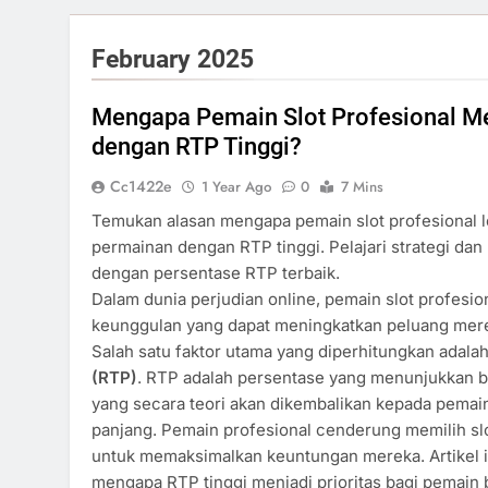
February 2025
Mengapa Pemain Slot Profesional Me
dengan RTP Tinggi?
Cc1422e
1 Year Ago
0
7 Mins
Temukan alasan mengapa pemain slot profesional l
permainan dengan RTP tinggi. Pelajari strategi dan
dengan persentase RTP terbaik.
Dalam dunia perjudian online, pemain slot profesio
keunggulan yang dapat meningkatkan peluang mer
Salah satu faktor utama yang diperhitungkan adala
(RTP)
. RTP adalah persentase yang menunjukkan b
yang secara teori akan dikembalikan kepada pemai
panjang. Pemain profesional cenderung memilih sl
untuk memaksimalkan keuntungan mereka. Artikel 
mengapa RTP tinggi menjadi prioritas bagi pemain