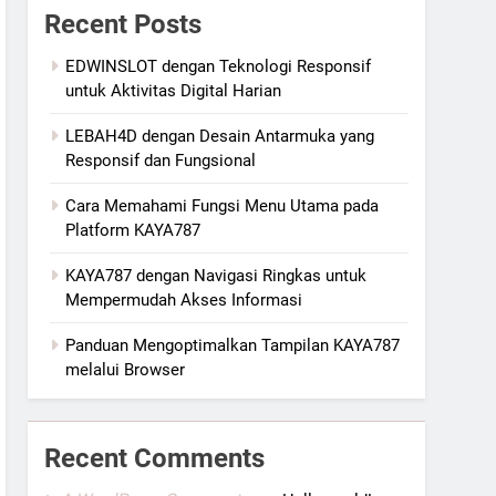
Recent Posts
EDWINSLOT dengan Teknologi Responsif
untuk Aktivitas Digital Harian
LEBAH4D dengan Desain Antarmuka yang
Responsif dan Fungsional
Cara Memahami Fungsi Menu Utama pada
Platform KAYA787
KAYA787 dengan Navigasi Ringkas untuk
Mempermudah Akses Informasi
Panduan Mengoptimalkan Tampilan KAYA787
melalui Browser
Recent Comments