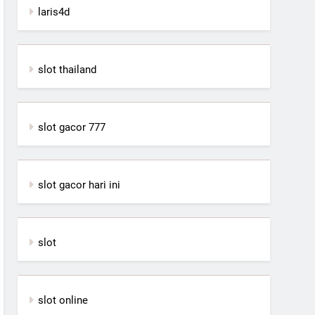
laris4d
slot thailand
slot gacor 777
slot gacor hari ini
slot
slot online