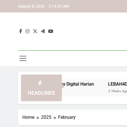
Skip
August 8, 2026
3:14:58 AM
to
content
Ven
Dapatkan 
f untuk Aktivitas Digital Harian
LEBAH4D dengan Desa
3 Weeks Ago
HEADLINES
Home
2025
February