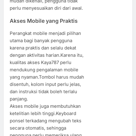
mudah dikenali, pengguna tidak
perlu menyesuaikan diri dari awal.
Akses Mobile yang Praktis
Perangkat mobile menjadi pilihan
utama bagi banyak pengguna
karena praktis dan selalu dekat
dengan aktivitas harian.Karena itu,
kualitas akses Kaya787 perlu
mendukung pengalaman mobile
yang nyaman.Tombol harus mudah
disentuh, kolom input perlu jelas,
dan instruksi tidak boleh terlalu
panjang.
Akses mobile juga membutuhkan
ketelitian lebih tinggi.Keyboard
ponsel terkadang mengubah teks
secara otomatis, sehingga
pengguna perlu memeriksa ulang