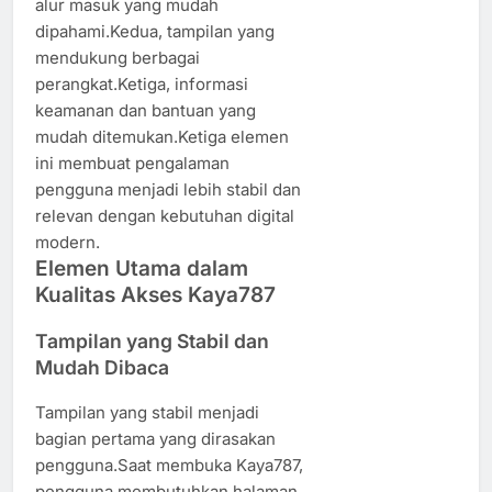
alur masuk yang mudah
dipahami.Kedua, tampilan yang
mendukung berbagai
perangkat.Ketiga, informasi
keamanan dan bantuan yang
mudah ditemukan.Ketiga elemen
ini membuat pengalaman
pengguna menjadi lebih stabil dan
relevan dengan kebutuhan digital
modern.
Elemen Utama dalam
Kualitas Akses Kaya787
Tampilan yang Stabil dan
Mudah Dibaca
Tampilan yang stabil menjadi
bagian pertama yang dirasakan
pengguna.Saat membuka Kaya787,
pengguna membutuhkan halaman