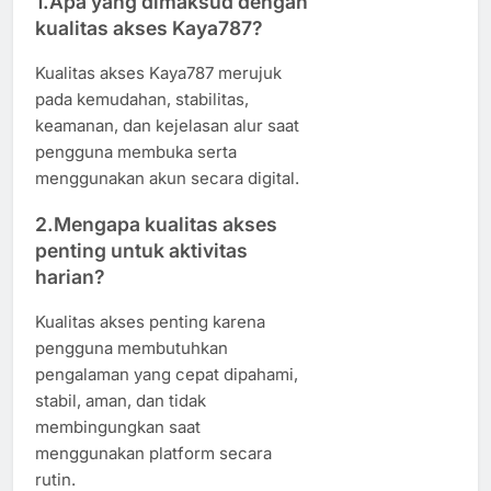
1.Apa yang dimaksud dengan
kualitas akses Kaya787?
Kualitas akses Kaya787 merujuk
pada kemudahan, stabilitas,
keamanan, dan kejelasan alur saat
pengguna membuka serta
menggunakan akun secara digital.
2.Mengapa kualitas akses
penting untuk aktivitas
harian?
Kualitas akses penting karena
pengguna membutuhkan
pengalaman yang cepat dipahami,
stabil, aman, dan tidak
membingungkan saat
menggunakan platform secara
rutin.