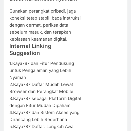
Gunakan perangkat pribadi, jaga
koneksi tetap stabil, baca instruksi
dengan cermat, periksa data
sebelum masuk, dan terapkan
kebiasaan keamanan digital.
Internal Linking
Suggestion
1.Kaya787 dan Fitur Pendukung
untuk Pengalaman yang Lebih
Nyaman
2.Kaya787 Daftar Mudah Lewat
Browser dan Perangkat Mobile
3.Kaya787 sebagai Platform Digital
dengan Fitur Mudah Dipahami
4.Kaya787 dan Sistem Akses yang
Dirancang Lebih Sederhana
5.Kaya787 Daftar: Langkah Awal