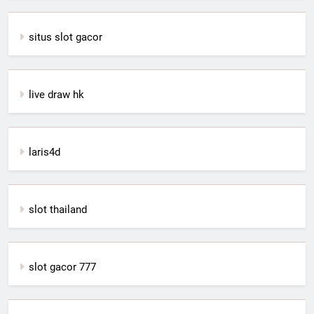
situs slot gacor
live draw hk
laris4d
slot thailand
slot gacor 777