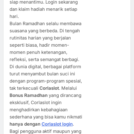
siap menantimu. Login sekarang
dan klaim hadiah menarik setiap
hari.
Bulan Ramadhan selalu membawa
suasana yang berbeda. Di tengah
rutinitas harian yang berjalan
seperti biasa, hadir momen-
momen penuh ketenangan,
refleksi, serta semangat berbagi.
Di dunia digital, berbagai platform
turut menyambut bulan suci ini
dengan program-program spesial,
tak terkecuali
Corlaslot
. Melalui
Bonus Ramadhan
yang dirancang
eksklusif, Corlaslot ingin
menghadirkan kebahagiaan
sederhana yang bisa kamu nikmati
hanya dengan
Corlaslot login
.
Bagi pengguna aktif maupun yang