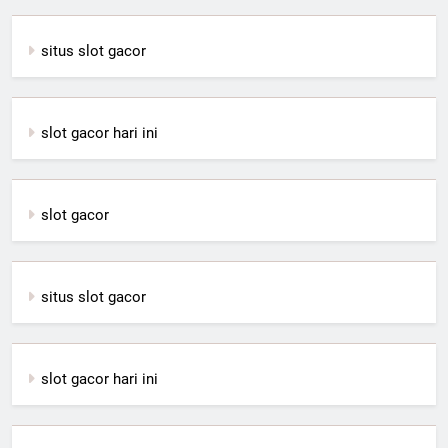
situs slot gacor
slot gacor hari ini
slot gacor
situs slot gacor
slot gacor hari ini