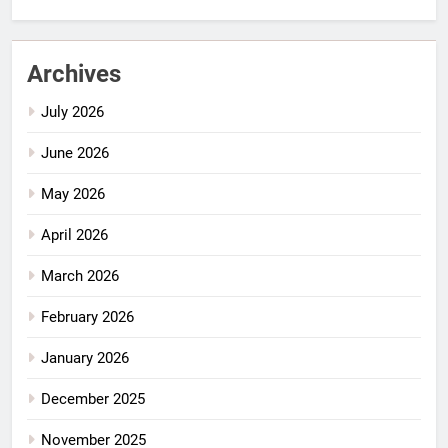
Archives
July 2026
June 2026
May 2026
April 2026
March 2026
February 2026
January 2026
December 2025
November 2025