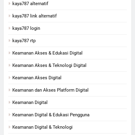
kaya787 alternatif
kaya787 link alternatif
kaya787 login
kaya787 rtp
Keamanan Akses & Edukasi Digital
Keamanan Akses & Teknologi Digital
Keamanan Akses Digital
Keamanan dan Akses Platform Digital
Keamanan Digital
Keamanan Digital & Edukasi Pengguna
Keamanan Digital & Teknologi