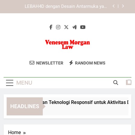
Skip
Cara Memahami Fungsi Menu Utama pada
to
Platform KAYA787
content
KAYA787 dengan Navigasi Ringkas untuk
Mempermudah Akses Informasi
EDWINSLOT dengan Teknologi Responsif untuk
Aktivitas Digital Harian
LEBAH4D dengan Desain Antarmuka yang
Responsif dan Fungsional
Venesem
Dapatkan Layanan Konsultasi Hukum
Cara Memahami Fungsi Menu Utama pada
NEWSLETTER
RANDOM NEWS
Platform KAYA787
Morgan Law
Profesional Di Venesem Morgan Law.
KAYA787 dengan Navigasi Ringkas untuk
Solusi Hukum Untuk Kebutuhan Anda.
Mempermudah Akses Informasi
MENU
DWINSLOT dengan Teknologi Responsif untuk Aktivitas Digital
HEADLINES
 Weeks Ago
Home