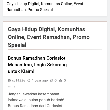
Gaya Hidup Digital, Komunitas Online, Event
Ramadhan, Promo Spesial
Gaya Hidup Digital, Komunitas
Online, Event Ramadhan, Promo
Spesial
Bonus Ramadhan Corlaslot
Menantimu, Login Sekarang
untuk Klaim!
cc1422e
1 year ago
0
5
mins
Jangan lewatkan kesempatan
istimewa di bulan penuh berkah!
Bonus Ramadhan dari Corlaslot