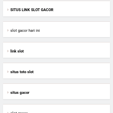
SITUS LINK SLOT GACOR
slot gacor hari ini
link slot
situs toto slot
situs gacor