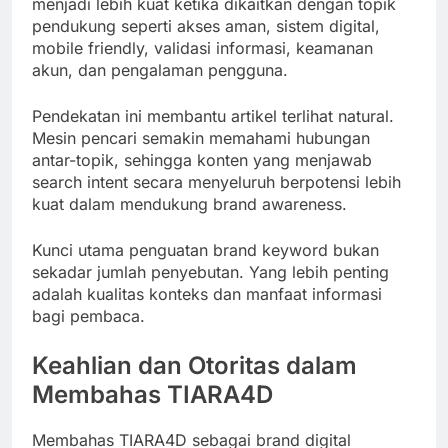
menjadi lebih kuat ketika dikaitkan dengan topik
pendukung seperti akses aman, sistem digital,
mobile friendly, validasi informasi, keamanan
akun, dan pengalaman pengguna.
Pendekatan ini membantu artikel terlihat natural.
Mesin pencari semakin memahami hubungan
antar-topik, sehingga konten yang menjawab
search intent secara menyeluruh berpotensi lebih
kuat dalam mendukung brand awareness.
Kunci utama penguatan brand keyword bukan
sekadar jumlah penyebutan. Yang lebih penting
adalah kualitas konteks dan manfaat informasi
bagi pembaca.
Keahlian dan Otoritas dalam
Membahas TIARA4D
Membahas TIARA4D sebagai brand digital