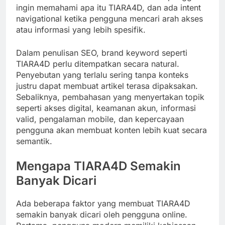
ingin memahami apa itu TIARA4D, dan ada intent
navigational ketika pengguna mencari arah akses
atau informasi yang lebih spesifik.
Dalam penulisan SEO, brand keyword seperti
TIARA4D perlu ditempatkan secara natural.
Penyebutan yang terlalu sering tanpa konteks
justru dapat membuat artikel terasa dipaksakan.
Sebaliknya, pembahasan yang menyertakan topik
seperti akses digital, keamanan akun, informasi
valid, pengalaman mobile, dan kepercayaan
pengguna akan membuat konten lebih kuat secara
semantik.
Mengapa TIARA4D Semakin
Banyak Dicari
Ada beberapa faktor yang membuat TIARA4D
semakin banyak dicari oleh pengguna online.