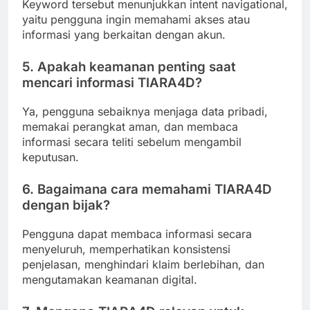
Keyword tersebut menunjukkan intent navigational,
yaitu pengguna ingin memahami akses atau
informasi yang berkaitan dengan akun.
5. Apakah keamanan penting saat
mencari informasi TIARA4D?
Ya, pengguna sebaiknya menjaga data pribadi,
memakai perangkat aman, dan membaca
informasi secara teliti sebelum mengambil
keputusan.
6. Bagaimana cara memahami TIARA4D
dengan bijak?
Pengguna dapat membaca informasi secara
menyeluruh, memperhatikan konsistensi
penjelasan, menghindari klaim berlebihan, dan
mengutamakan keamanan digital.