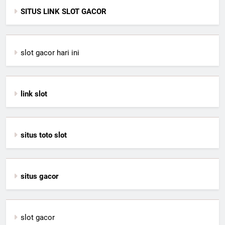
SITUS LINK SLOT GACOR
slot gacor hari ini
link slot
situs toto slot
situs gacor
slot gacor