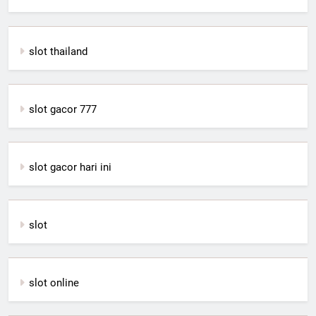
slot thailand
slot gacor 777
slot gacor hari ini
slot
slot online