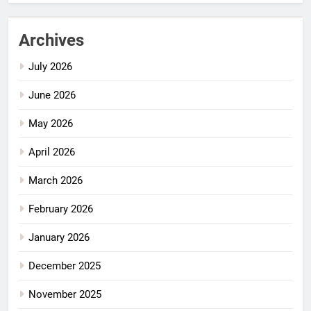
Archives
July 2026
June 2026
May 2026
April 2026
March 2026
February 2026
January 2026
December 2025
November 2025