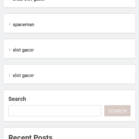
spaceman
slot gacor
slot gacor
Search
SEARCH
Recent Posts