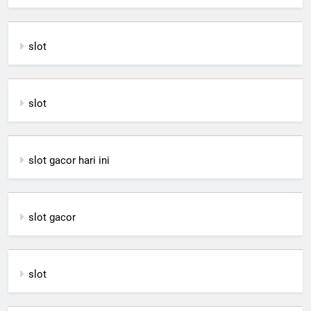
slot
slot
slot gacor hari ini
slot gacor
slot