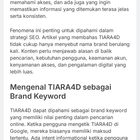
memahami akses, dan ada juga yang ingin
memastikan informasi yang ditemukan terasa jelas
serta konsisten.
Fenomena ini penting untuk dipahami dalam
strategi SEO. Artikel yang membahas TIARA4D
tidak cukup hanya menyebut nama brand berulang
kali. Konten perlu menjawab alasan di balik
pencarian, kebutuhan pengguna, keamanan akun,
kenyamanan akses, dan pengalaman digital yang
lebih luas.
Mengenal TIARA4D sebagai
Brand Keyword
TIARA4D dapat dipahami sebagai brand keyword
yang memiliki nilai penting dalam pencarian
online. Ketika pengguna mengetik TIARA4D di
Google, mereka biasanya memiliki maksud
tertentu. Ada intent informational ketika pengguna