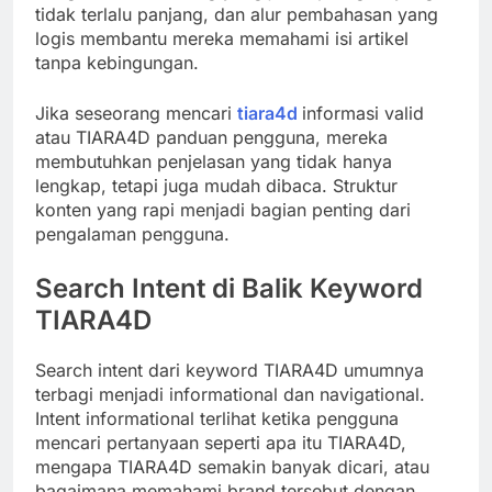
tidak terlalu panjang, dan alur pembahasan yang
logis membantu mereka memahami isi artikel
tanpa kebingungan.
Jika seseorang mencari
tiara4d
informasi valid
atau TIARA4D panduan pengguna, mereka
membutuhkan penjelasan yang tidak hanya
lengkap, tetapi juga mudah dibaca. Struktur
konten yang rapi menjadi bagian penting dari
pengalaman pengguna.
Search Intent di Balik Keyword
TIARA4D
Search intent dari keyword TIARA4D umumnya
terbagi menjadi informational dan navigational.
Intent informational terlihat ketika pengguna
mencari pertanyaan seperti apa itu TIARA4D,
mengapa TIARA4D semakin banyak dicari, atau
bagaimana memahami brand tersebut dengan