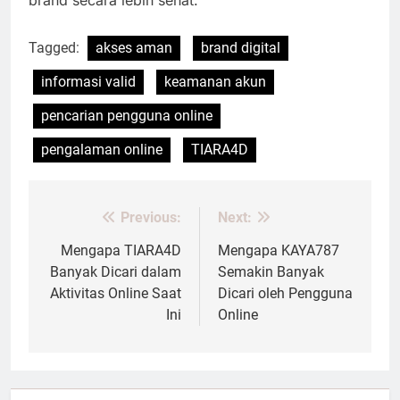
brand secara lebih sehat.
Tagged:
akses aman
brand digital
informasi valid
keamanan akun
pencarian pengguna online
pengalaman online
TIARA4D
Previous:
Next:
Post
navigation
Mengapa TIARA4D
Mengapa KAYA787
Banyak Dicari dalam
Semakin Banyak
Aktivitas Online Saat
Dicari oleh Pengguna
Ini
Online