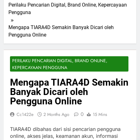
Perilaku Pencarian Digital, Brand Online, Kepercayaan
Pengguna
Mengapa TIARA4D Semakin Banyak Dicari oleh
Pengguna Online
PERILAKU PENCARIAN DIGITAL, BRAND ONLINE,
KEPERCAYAAN PENGGUNA
Mengapa TIARA4D Semakin
Banyak Dicari oleh
Pengguna Online
0
Cc1422e
2 Months Ago
15 Mins
TIARA4D dibahas dari sisi pencarian pengguna
online, akses jelas, keamanan akun, informasi