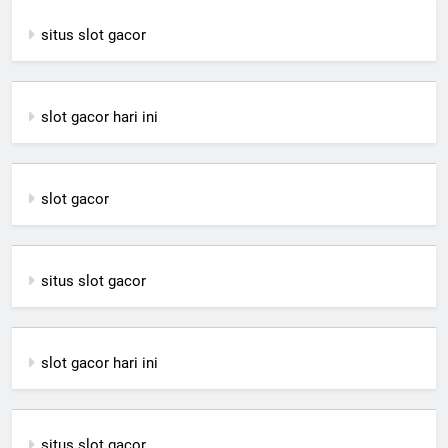
situs slot gacor
slot gacor hari ini
slot gacor
situs slot gacor
slot gacor hari ini
situs slot gacor