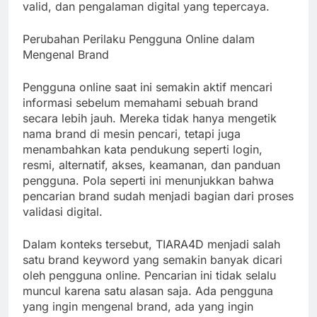
valid, dan pengalaman digital yang tepercaya.
Perubahan Perilaku Pengguna Online dalam
Mengenal Brand
Pengguna online saat ini semakin aktif mencari
informasi sebelum memahami sebuah brand
secara lebih jauh. Mereka tidak hanya mengetik
nama brand di mesin pencari, tetapi juga
menambahkan kata pendukung seperti login,
resmi, alternatif, akses, keamanan, dan panduan
pengguna. Pola seperti ini menunjukkan bahwa
pencarian brand sudah menjadi bagian dari proses
validasi digital.
Dalam konteks tersebut, TIARA4D menjadi salah
satu brand keyword yang semakin banyak dicari
oleh pengguna online. Pencarian ini tidak selalu
muncul karena satu alasan saja. Ada pengguna
yang ingin mengenal brand, ada yang ingin