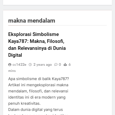
makna mendalam
Eksplorasi Simbolisme
Kaya787: Makna, Filosofi,
dan Relevansinya di Dunia
Digital
cc1422e
2 years ago
0
6
mins
Apa simbolisme di balik Kaya787?
Artikel ini mengeksplorasi makna
mendalam, filosofi, dan relevansi
identitas ini di era modern yang
penuh kreativitas.
Dalam dunia digital yang terus