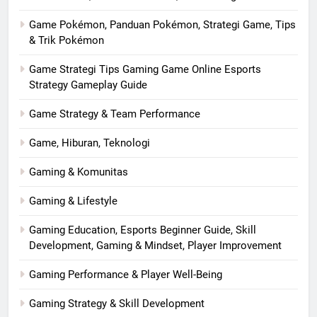
Game Pokémon, Panduan Pokémon, Strategi Game, Tips
& Trik Pokémon
Game Strategi Tips Gaming Game Online Esports
Strategy Gameplay Guide
Game Strategy & Team Performance
Game, Hiburan, Teknologi
Gaming & Komunitas
Gaming & Lifestyle
Gaming Education, Esports Beginner Guide, Skill
Development, Gaming & Mindset, Player Improvement
Gaming Performance & Player Well-Being
Gaming Strategy & Skill Development