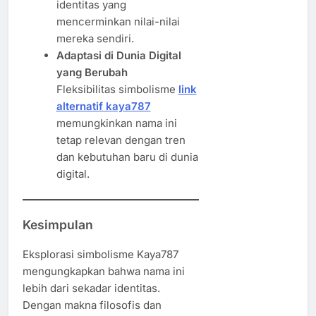
identitas yang
mencerminkan nilai-nilai
mereka sendiri.
Adaptasi di Dunia Digital
yang Berubah
Fleksibilitas simbolisme
link
alternatif kaya787
memungkinkan nama ini
tetap relevan dengan tren
dan kebutuhan baru di dunia
digital.
Kesimpulan
Eksplorasi simbolisme Kaya787
mengungkapkan bahwa nama ini
lebih dari sekadar identitas.
Dengan makna filosofis dan