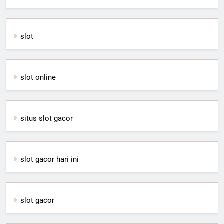
slot
slot online
situs slot gacor
slot gacor hari ini
slot gacor