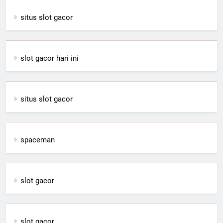
situs slot gacor
slot gacor hari ini
situs slot gacor
spaceman
slot gacor
slot gacor