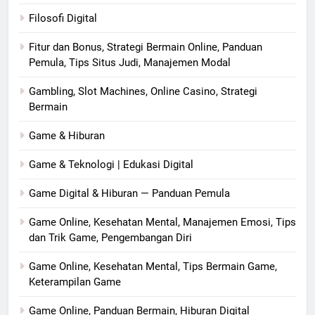
Filosofi Digital
Fitur dan Bonus, Strategi Bermain Online, Panduan
Pemula, Tips Situs Judi, Manajemen Modal
Gambling, Slot Machines, Online Casino, Strategi
Bermain
Game & Hiburan
Game & Teknologi | Edukasi Digital
Game Digital & Hiburan — Panduan Pemula
Game Online, Kesehatan Mental, Manajemen Emosi, Tips
dan Trik Game, Pengembangan Diri
Game Online, Kesehatan Mental, Tips Bermain Game,
Keterampilan Game
Game Online, Panduan Bermain, Hiburan Digital