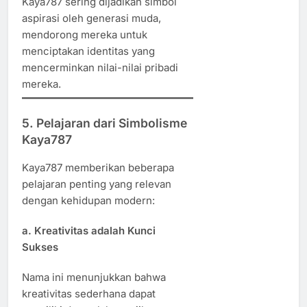
Kaya787 sering dijadikan simbol
aspirasi oleh generasi muda,
mendorong mereka untuk
menciptakan identitas yang
mencerminkan nilai-nilai pribadi
mereka.
5. Pelajaran dari Simbolisme
Kaya787
Kaya787 memberikan beberapa
pelajaran penting yang relevan
dengan kehidupan modern:
a. Kreativitas adalah Kunci
Sukses
Nama ini menunjukkan bahwa
kreativitas sederhana dapat