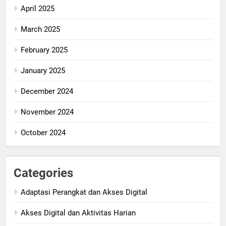
April 2025
March 2025
February 2025
January 2025
December 2024
November 2024
October 2024
Categories
Adaptasi Perangkat dan Akses Digital
Akses Digital dan Aktivitas Harian