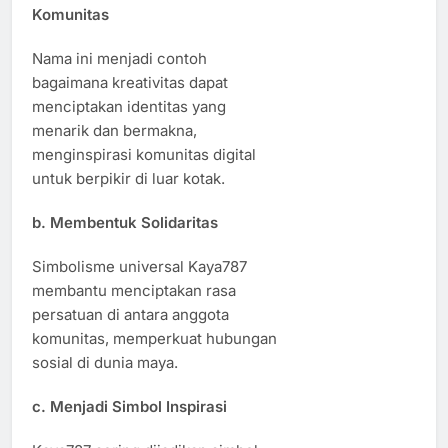
Komunitas
Nama ini menjadi contoh
bagaimana kreativitas dapat
menciptakan identitas yang
menarik dan bermakna,
menginspirasi komunitas digital
untuk berpikir di luar kotak.
b. Membentuk Solidaritas
Simbolisme universal Kaya787
membantu menciptakan rasa
persatuan di antara anggota
komunitas, memperkuat hubungan
sosial di dunia maya.
c. Menjadi Simbol Inspirasi