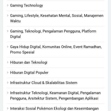
Gaming Technology
Gaming, Lifestyle, Kesehatan Mental, Sosial, Manajemen
Waktu
Gaming, Teknologi, Pengalaman Pengguna, Platform
Digital
Gaya Hidup Digital, Komunitas Online, Event Ramadhan,
Promo Spesial
Hiburan dan Teknologi
Hiburan Digital Populer
Infrastruktur Cloud & Skalabilitas Sistem
Infrastruktur Teknologi, Keamanan Digital, Pengalaman
Pengguna, Arsitektur Sistem, Pengembangan Aplikasi
Interaksi Sosial Pokémon Ekologi dan Keseimbangan