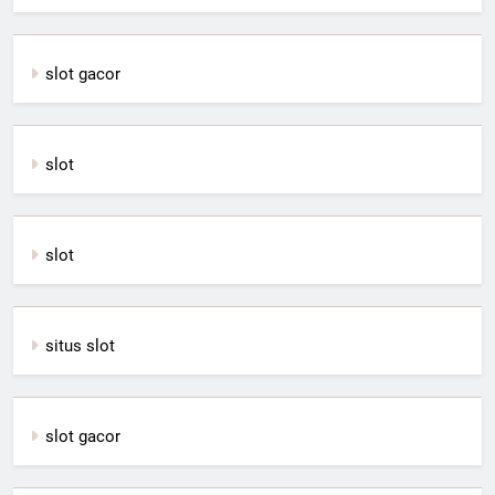
slot gacor
slot
slot
situs slot
slot gacor