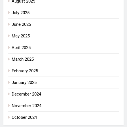
August 2025
July 2025
June 2025
May 2025
April 2025
March 2025
February 2025
January 2025
December 2024
November 2024
October 2024