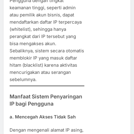
Pengguna dengan tingkat
keamanan tinggi, seperti admin
atau pemilik akun bisnis, dapat
mendaftarkan daftar IP terpercaya
(whitelist), sehingga hanya
perangkat dari IP tersebut yang
bisa mengakses akun.
Sebaliknya, sistem secara otomatis
memblokir IP yang masuk daftar
hitam (blacklist) karena aktivitas
mencurigakan atau serangan
sebelumnya.
Manfaat Sistem Penyaringan
IP bagi Pengguna
a.
Mencegah Akses Tidak Sah
Dengan mengenali alamat IP asing,