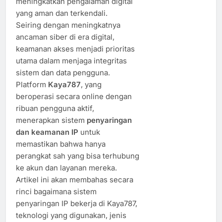
meningkatkan pengalaman digital
yang aman dan terkendali.
Seiring dengan meningkatnya
ancaman siber di era digital,
keamanan akses menjadi prioritas
utama dalam menjaga integritas
sistem dan data pengguna.
Platform
Kaya787
, yang
beroperasi secara online dengan
ribuan pengguna aktif,
menerapkan sistem
penyaringan
dan keamanan IP
untuk
memastikan bahwa hanya
perangkat sah yang bisa terhubung
ke akun dan layanan mereka.
Artikel ini akan membahas secara
rinci bagaimana sistem
penyaringan IP bekerja di Kaya787,
teknologi yang digunakan, jenis