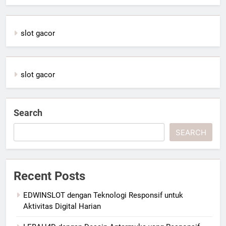
slot gacor
slot gacor
Search
SEARCH
Recent Posts
EDWINSLOT dengan Teknologi Responsif untuk
Aktivitas Digital Harian