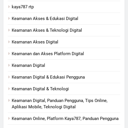
kaya787 rtp
Keamanan Akses & Edukasi Digital
Keamanan Akses & Teknologi Digital
Keamanan Akses Digital
Keamanan dan Akses Platform Digital
Keamanan Digital
Keamanan Digital & Edukasi Pengguna
Keamanan Digital & Teknologi
Keamanan Digital, Panduan Pengguna, Tips Online,
Aplikasi Mobile, Teknologi Digital
Keamanan Online, Platform Kaya787, Panduan Pengguna