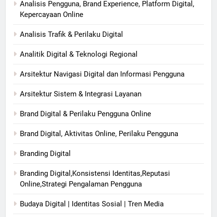
Analisis Pengguna, Brand Experience, Platform Digital,
Kepercayaan Online
Analisis Trafik & Perilaku Digital
Analitik Digital & Teknologi Regional
Arsitektur Navigasi Digital dan Informasi Pengguna
Arsitektur Sistem & Integrasi Layanan
Brand Digital & Perilaku Pengguna Online
Brand Digital, Aktivitas Online, Perilaku Pengguna
Branding Digital
Branding Digital,Konsistensi Identitas,Reputasi
Online,Strategi Pengalaman Pengguna
Budaya Digital | Identitas Sosial | Tren Media