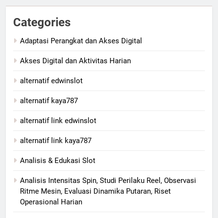
Categories
Adaptasi Perangkat dan Akses Digital
Akses Digital dan Aktivitas Harian
alternatif edwinslot
alternatif kaya787
alternatif link edwinslot
alternatif link kaya787
Analisis & Edukasi Slot
Analisis Intensitas Spin, Studi Perilaku Reel, Observasi
Ritme Mesin, Evaluasi Dinamika Putaran, Riset
Operasional Harian