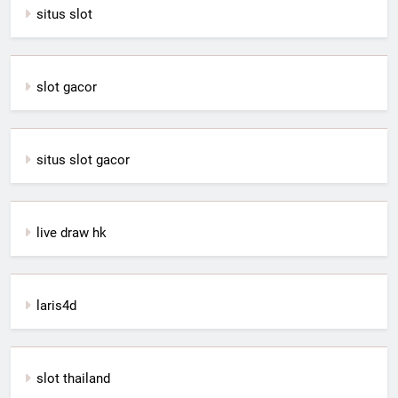
situs slot
slot gacor
situs slot gacor
live draw hk
laris4d
slot thailand