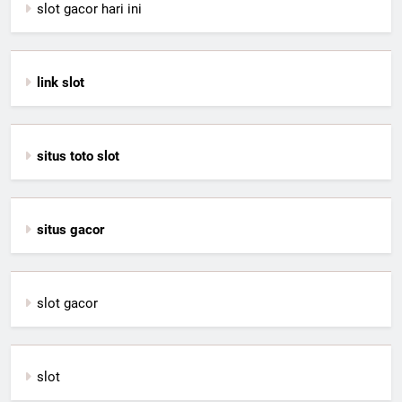
slot gacor hari ini
link slot
situs toto slot
situs gacor
slot gacor
slot