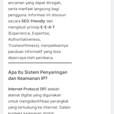
ancaman yang dapat dicegah,
serta manfaat langsung bagi
pengguna. Informasi ini disusun
secara
SEO-friendly
dan
mengikuti prinsip
E-E-A-T
(Experience, Expertise,
Authoritativeness,
Trustworthiness), menjadikannya
panduan informatif yang bisa
dipercaya oleh pembaca.
Apa Itu Sistem Penyaringan
dan Keamanan IP?
Internet Protocol (IP)
adalah
alamat digital yang digunakan
untuk mengidentifikasi perangkat
yang terhubung ke internet. Dalam
konteks keamanan digital,