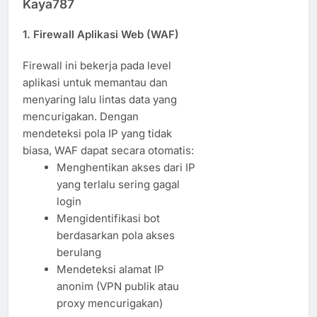
Kaya787
1.
Firewall Aplikasi Web (WAF)
Firewall ini bekerja pada level
aplikasi untuk memantau dan
menyaring lalu lintas data yang
mencurigakan. Dengan
mendeteksi pola IP yang tidak
biasa, WAF dapat secara otomatis:
Menghentikan akses dari IP
yang terlalu sering gagal
login
Mengidentifikasi bot
berdasarkan pola akses
berulang
Mendeteksi alamat IP
anonim (VPN publik atau
proxy mencurigakan)