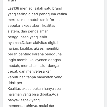
Lae138 menjadi salah satu brand
yang sering dicari pengguna ketika
mereka membutuhkan informasi
seputar akses akun, kualitas
sistem, dan pengalaman
penggunaan yang lebih
nyaman.Dalam aktivitas digital
harian, kualitas akses memiliki
peran penting karena pengguna
ingin membuka layanan dengan
mudah, memahami alur dengan
cepat, dan menyelesaikan
kebutuhan tanpa hambatan yang
tidak perlu.
Kualitas akses bukan hanya soal
halaman yang bisa dibuka.Ada
banyak aspek yang
memengaruhinya, mulai dari