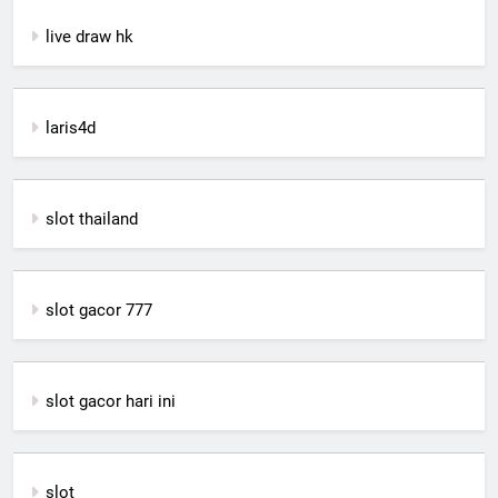
live draw hk
laris4d
slot thailand
slot gacor 777
slot gacor hari ini
slot