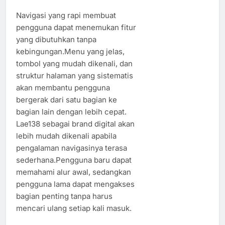
Navigasi yang rapi membuat
pengguna dapat menemukan fitur
yang dibutuhkan tanpa
kebingungan.Menu yang jelas,
tombol yang mudah dikenali, dan
struktur halaman yang sistematis
akan membantu pengguna
bergerak dari satu bagian ke
bagian lain dengan lebih cepat.
Lae138 sebagai brand digital akan
lebih mudah dikenali apabila
pengalaman navigasinya terasa
sederhana.Pengguna baru dapat
memahami alur awal, sedangkan
pengguna lama dapat mengakses
bagian penting tanpa harus
mencari ulang setiap kali masuk.