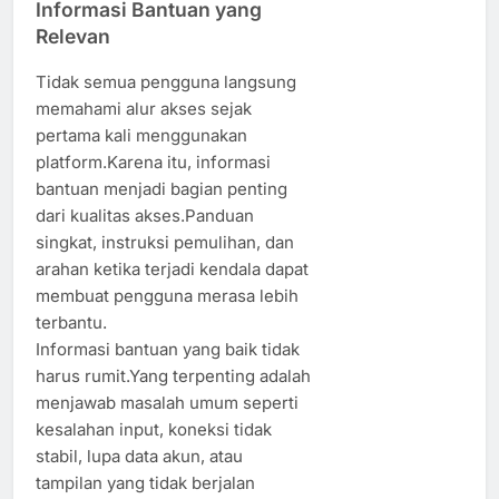
Informasi Bantuan yang
Relevan
Tidak semua pengguna langsung
memahami alur akses sejak
pertama kali menggunakan
platform.Karena itu, informasi
bantuan menjadi bagian penting
dari kualitas akses.Panduan
singkat, instruksi pemulihan, dan
arahan ketika terjadi kendala dapat
membuat pengguna merasa lebih
terbantu.
Informasi bantuan yang baik tidak
harus rumit.Yang terpenting adalah
menjawab masalah umum seperti
kesalahan input, koneksi tidak
stabil, lupa data akun, atau
tampilan yang tidak berjalan