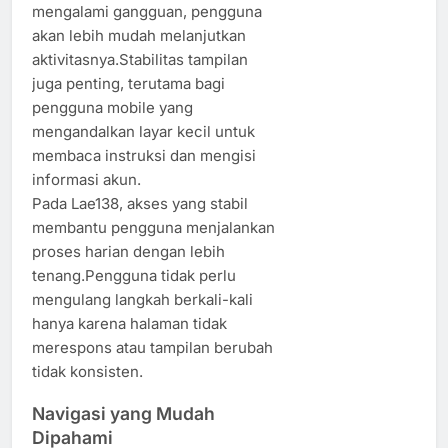
mengalami gangguan, pengguna
akan lebih mudah melanjutkan
aktivitasnya.Stabilitas tampilan
juga penting, terutama bagi
pengguna mobile yang
mengandalkan layar kecil untuk
membaca instruksi dan mengisi
informasi akun.
Pada Lae138, akses yang stabil
membantu pengguna menjalankan
proses harian dengan lebih
tenang.Pengguna tidak perlu
mengulang langkah berkali-kali
hanya karena halaman tidak
merespons atau tampilan berubah
tidak konsisten.
Navigasi yang Mudah
Dipahami