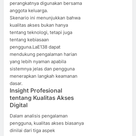
perangkatnya digunakan bersama
anggota keluarga.
Skenario ini menunjukkan bahwa
kualitas akses bukan hanya
tentang teknologi, tetapi juga
tentang kebiasaan
pengguna.LaE138 dapat
mendukung pengalaman harian
yang lebih nyaman apabila
sistemnya jelas dan pengguna
menerapkan langkah keamanan
dasar.
Insight Profesional
tentang Kualitas Akses
Digital
Dalam analisis pengalaman
pengguna, kualitas akses biasanya
dinilai dari tiga aspek