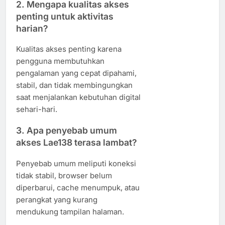
2. Mengapa kualitas akses
penting untuk aktivitas
harian?
Kualitas akses penting karena
pengguna membutuhkan
pengalaman yang cepat dipahami,
stabil, dan tidak membingungkan
saat menjalankan kebutuhan digital
sehari-hari.
3. Apa penyebab umum
akses Lae138 terasa lambat?
Penyebab umum meliputi koneksi
tidak stabil, browser belum
diperbarui, cache menumpuk, atau
perangkat yang kurang
mendukung tampilan halaman.