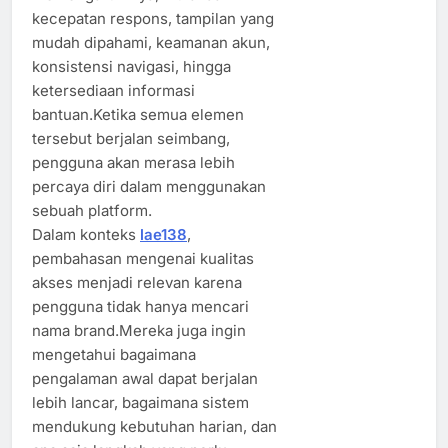
kecepatan respons, tampilan yang
mudah dipahami, keamanan akun,
konsistensi navigasi, hingga
ketersediaan informasi
bantuan.Ketika semua elemen
tersebut berjalan seimbang,
pengguna akan merasa lebih
percaya diri dalam menggunakan
sebuah platform.
Dalam konteks
lae138
,
pembahasan mengenai kualitas
akses menjadi relevan karena
pengguna tidak hanya mencari
nama brand.Mereka juga ingin
mengetahui bagaimana
pengalaman awal dapat berjalan
lebih lancar, bagaimana sistem
mendukung kebutuhan harian, dan