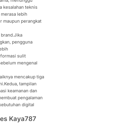
tama, menunggu
a kesalahan teknis
 merasa lebih
er maupun perangkat
 brand.Jika
ngkan, pengguna
ebih
nformasi sulit
 sebelum mengenal
baiknya mencakup tiga
i.Kedua, tampilan
masi keamanan dan
 membuat pengalaman
kebutuhan digital
ses Kaya787