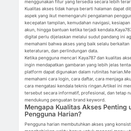
menggunakan fitur yang tersedia secara lebih terar
Kualitas akses tidak hanya berarti halaman dapat d
aspek yang ikut memengaruhi pengalaman pengguna
kecepatan tampilan, kemudahan navigasi, kesiapa
akun, hingga bantuan ketika terjadi kendala.Kaya78
digital perlu dijelaskan melalui sudut pandang ini 
memahami bahwa akses yang baik selalu berkaita
keteraturan, dan perlindungan data.
Ketika pengguna mencari Kaya787 dan kualitas aks
ingin mendapatkan gambaran yang lebih jelas tent
platform dapat digunakan dalam rutinitas harian.M
memahami cara login, cara daftar, cara menjaga aku
cara mengatasi kendala teknis ringan.Artikel ini 
tersebut secara informatif, profesional, dan tetap n
mendukung penguatan brand keyword.
Mengapa Kualitas Akses Penting 
Pengguna Harian?
Pengguna harian membutuhkan akses yang konsiste