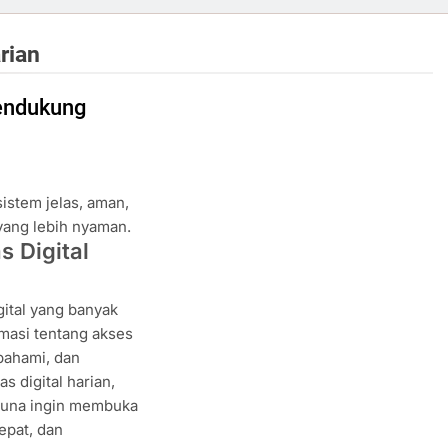
rian
endukung
istem jelas, aman,
ang lebih nyaman.
 Digital
gital yang banyak
masi tentang akses
pahami, dan
s digital harian,
gguna ingin membuka
epat, dan