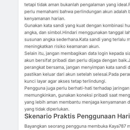
tetapi tidak aman bukanlah pengalaman yang idea
perlu memahami bahwa perlindungan akun adalah b
kenyamanan harian.
Gunakan kata sandi yang kuat dengan kombinasi hur
angka, dan simbol.Hindari menggunakan tanggal lahi
susunan angka sederhana.Kata sandi yang terlalu 
meningkatkan risiko keamanan akun.
Selain itu, jangan membagikan data login kepada si
akun bersifat pribadi dan perlu dijaga dengan bai
perangkat bersama, jangan menyimpan kata sandi d
pastikan keluar dari akun setelah selesai.Pada peran
kunci layar agar akses tetap terlindungi.
Pengguna juga perlu berhati-hati terhadap jaringan 
memungkinkan, gunakan koneksi pribadi saat men
yang lebih aman membantu menjaga kenyamanan da
yang tidak diperlukan.
Skenario Praktis Penggunaan Har
Bayangkan seorang pengguna membuka Kaya787 me