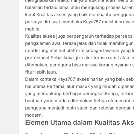
menghabiskan waktu hanya untuk mencari menu u
halaman terlalu lama, atau mengulang proses karen
kecil.Kualitas akses yang baik membantu pengguna
percaya diri saat membuka Kaya787 melalui brows
mobile.
Kualitas akses juga berpengaruh terhadap persepsi
pengalaman awal terasa jelas dan tidak membingu
cenderung melihat platform sebagai layanan yang l
profesional.Sebaliknya, jika alur terasa rumit atau i
ditemukan, pengguna bisa merasa kurang nyaman
fitur lebih jauh.
Dalam konteks Kaya787, akses harian yang baik se
hal utama.Pertama, alur masuk yang mudah dipaham
yang mendukung berbagai perangkat.Ketiga, infor
bantuan yang mudah ditemukan.Ketiga elemen ini
pengguna menjadi lebih stabil dan relevan dengan 
modern.
Elemen Utama dalam Kualitas Ak