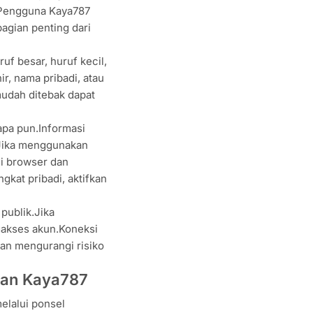
l.Pengguna Kaya787
agian penting dari
uf besar, huruf kecil,
r, nama pribadi, atau
mudah ditebak dapat
apa pun.Informasi
k.Jika menggunakan
i browser dan
gkat pribadi, aktifkan
publik.Jika
gakses akun.Koneksi
n mengurangi risiko
ian Kaya787
lalui ponsel