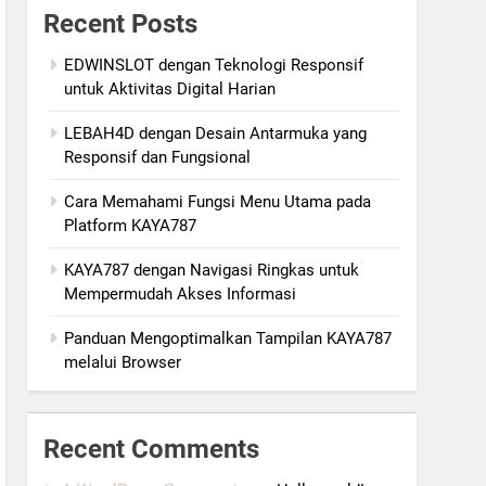
Recent Posts
EDWINSLOT dengan Teknologi Responsif
untuk Aktivitas Digital Harian
LEBAH4D dengan Desain Antarmuka yang
Responsif dan Fungsional
Cara Memahami Fungsi Menu Utama pada
Platform KAYA787
KAYA787 dengan Navigasi Ringkas untuk
Mempermudah Akses Informasi
Panduan Mengoptimalkan Tampilan KAYA787
melalui Browser
Recent Comments