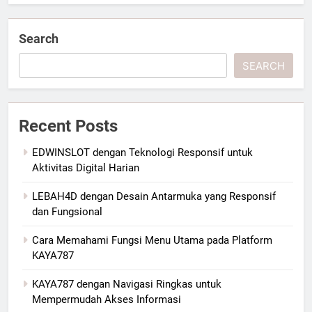
Search
SEARCH
Recent Posts
EDWINSLOT dengan Teknologi Responsif untuk
Aktivitas Digital Harian
LEBAH4D dengan Desain Antarmuka yang Responsif
dan Fungsional
Cara Memahami Fungsi Menu Utama pada Platform
KAYA787
KAYA787 dengan Navigasi Ringkas untuk
Mempermudah Akses Informasi