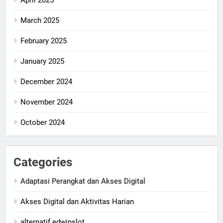
April 2025
March 2025
February 2025
January 2025
December 2024
November 2024
October 2024
Categories
Adaptasi Perangkat dan Akses Digital
Akses Digital dan Aktivitas Harian
alternatif edwinslot