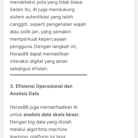
mendeteksi pola yang tidak biasa.
Selain itu, AI juga mendukung
sistem autentikasi yang lebih
canggih, seperti pengenalan wajah
atau sidik jari, yang semakin
memperkuat kepercayaan
pengguna. Dengan langkah ini,
Horas88 dapat memastikan
interaksi digital yang aman
sekaligus efisien.
3. Efisiensi Operasional dan
Analisis Data
Horas88 juga memanfaatkan AI
untuk
analisis data skala besar
.
Dengan big data yang diolah
melalui algoritma machine
learning, platform ini bisa