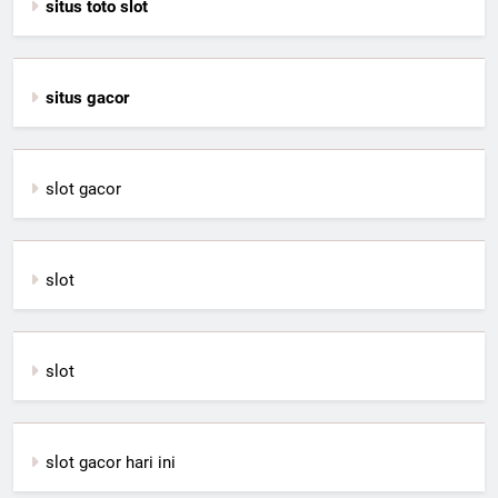
situs toto slot
situs gacor
slot gacor
slot
slot
slot gacor hari ini