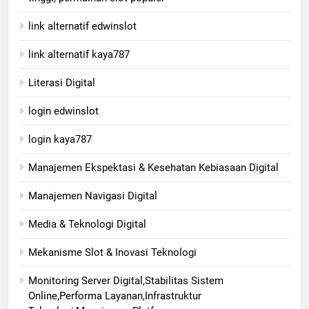
link alternatif edwinslot
link alternatif kaya787
Literasi Digital
login edwinslot
login kaya787
Manajemen Ekspektasi & Kesehatan Kebiasaan Digital
Manajemen Navigasi Digital
Media & Teknologi Digital
Mekanisme Slot & Inovasi Teknologi
Monitoring Server Digital,Stabilitas Sistem
Online,Performa Layanan,Infrastruktur