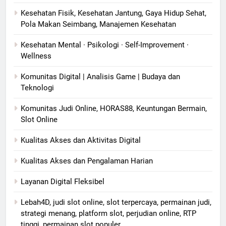
Kesehatan Fisik, Kesehatan Jantung, Gaya Hidup Sehat,
Pola Makan Seimbang, Manajemen Kesehatan
Kesehatan Mental · Psikologi · Self-Improvement ·
Wellness
Komunitas Digital | Analisis Game | Budaya dan
Teknologi
Komunitas Judi Online, HORAS88, Keuntungan Bermain,
Slot Online
Kualitas Akses dan Aktivitas Digital
Kualitas Akses dan Pengalaman Harian
Layanan Digital Fleksibel
Lebah4D, judi slot online, slot terpercaya, permainan judi,
strategi menang, platform slot, perjudian online, RTP
tinggi, permainan slot populer