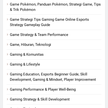
Game Pokémon, Panduan Pokémon, Strategi Game, Tips
& Trik Pokémon
Game Strategi Tips Gaming Game Online Esports
Strategy Gameplay Guide
Game Strategy & Team Performance
Game, Hiburan, Teknologi
Gaming & Komunitas
Gaming & Lifestyle
Gaming Education, Esports Beginner Guide, Skill
Development, Gaming & Mindset, Player Improvement
Gaming Performance & Player Well-Being
Gaming Strategy & Skill Development