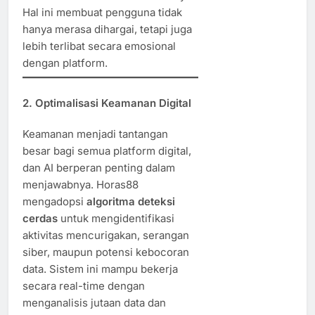
Hal ini membuat pengguna tidak
hanya merasa dihargai, tetapi juga
lebih terlibat secara emosional
dengan platform.
2. Optimalisasi Keamanan Digital
Keamanan menjadi tantangan
besar bagi semua platform digital,
dan AI berperan penting dalam
menjawabnya. Horas88
mengadopsi
algoritma deteksi
cerdas
untuk mengidentifikasi
aktivitas mencurigakan, serangan
siber, maupun potensi kebocoran
data. Sistem ini mampu bekerja
secara real-time dengan
menganalisis jutaan data dan