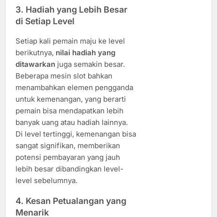
3.
Hadiah yang Lebih Besar
di Setiap Level
Setiap kali pemain maju ke level
berikutnya,
nilai hadiah yang
ditawarkan
juga semakin besar.
Beberapa mesin slot bahkan
menambahkan elemen pengganda
untuk kemenangan, yang berarti
pemain bisa mendapatkan lebih
banyak uang atau hadiah lainnya.
Di level tertinggi, kemenangan bisa
sangat signifikan, memberikan
potensi pembayaran yang jauh
lebih besar dibandingkan level-
level sebelumnya.
4.
Kesan Petualangan yang
Menarik