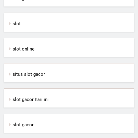
slot
slot online
situs slot gacor
slot gacor hari ini
slot gacor