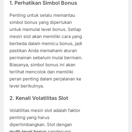
1.
Perhatikan Simbol Bonus
Penting untuk selalu memantau
simbol bonus yang diperlukan
untuk memulai level bonus. Setiap
mesin slot akan memiliki cara yang
berbeda dalam memicu bonus, jadi
pastikan Anda memahami aturan
permainan sebelum mulai bermain.
Biasanya, simbol bonus ini akan
terlihat mencolok dan memiliki
peran penting dalam perjalanan ke
level berikutnya.
2.
Kenali Volatilitas Slot
Volatilitas mesin slot adalah faktor
penting yang harus
dipertimbangkan. Slot dengan
multi-level bonus
cenderung