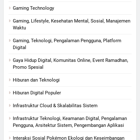
Gaming Technology
Gaming, Lifestyle, Kesehatan Mental, Sosial, Manajemen
Waktu
Gaming, Teknologi, Pengalaman Pengguna, Platform
Digital
Gaya Hidup Digital, Komunitas Online, Event Ramadhan,
Promo Spesial
Hiburan dan Teknologi
Hiburan Digital Populer
Infrastruktur Cloud & Skalabilitas Sistem
Infrastruktur Teknologi, Keamanan Digital, Pengalaman
Pengguna, Arsitektur Sistem, Pengembangan Aplikasi
Interaksi Sosial Pokémon Ekologi dan Keseimbangan