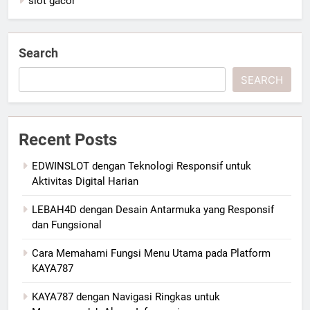
slot gacor
Search
SEARCH
Recent Posts
EDWINSLOT dengan Teknologi Responsif untuk
Aktivitas Digital Harian
LEBAH4D dengan Desain Antarmuka yang Responsif
dan Fungsional
Cara Memahami Fungsi Menu Utama pada Platform
KAYA787
KAYA787 dengan Navigasi Ringkas untuk