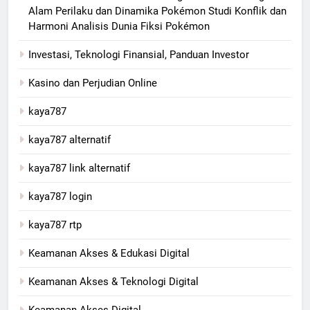
Alam Perilaku dan Dinamika Pokémon Studi Konflik dan
Harmoni Analisis Dunia Fiksi Pokémon
Investasi, Teknologi Finansial, Panduan Investor
Kasino dan Perjudian Online
kaya787
kaya787 alternatif
kaya787 link alternatif
kaya787 login
kaya787 rtp
Keamanan Akses & Edukasi Digital
Keamanan Akses & Teknologi Digital
Keamanan Akses Digital