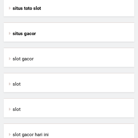
situs toto slot
situs gacor
slot gacor
slot
slot
slot gacor hari ini