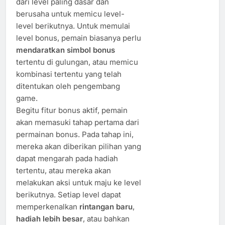
dari level paling dasar dan
berusaha untuk memicu level-
level berikutnya. Untuk memulai
level bonus, pemain biasanya perlu
mendaratkan simbol bonus
tertentu di gulungan, atau memicu
kombinasi tertentu yang telah
ditentukan oleh pengembang
game.
Begitu fitur bonus aktif, pemain
akan memasuki tahap pertama dari
permainan bonus. Pada tahap ini,
mereka akan diberikan pilihan yang
dapat mengarah pada hadiah
tertentu, atau mereka akan
melakukan aksi untuk maju ke level
berikutnya. Setiap level dapat
memperkenalkan
rintangan baru
,
hadiah lebih besar
, atau bahkan