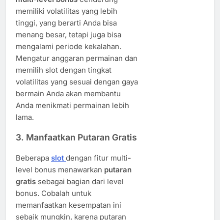
memiliki volatilitas yang lebih
tinggi, yang berarti Anda bisa
menang besar, tetapi juga bisa
mengalami periode kekalahan.
Mengatur anggaran permainan dan
memilih slot dengan tingkat
volatilitas yang sesuai dengan gaya
bermain Anda akan membantu
Anda menikmati permainan lebih
lama.
3.
Manfaatkan Putaran Gratis
Beberapa
slot
dengan fitur multi-
level bonus menawarkan
putaran
gratis
sebagai bagian dari level
bonus. Cobalah untuk
memanfaatkan kesempatan ini
sebaik mungkin, karena putaran