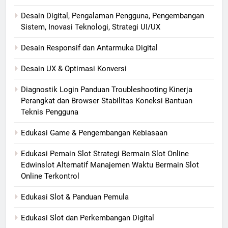
Desain Digital, Pengalaman Pengguna, Pengembangan
Sistem, Inovasi Teknologi, Strategi UI/UX
Desain Responsif dan Antarmuka Digital
Desain UX & Optimasi Konversi
Diagnostik Login Panduan Troubleshooting Kinerja
Perangkat dan Browser Stabilitas Koneksi Bantuan
Teknis Pengguna
Edukasi Game & Pengembangan Kebiasaan
Edukasi Pemain Slot Strategi Bermain Slot Online
Edwinslot Alternatif Manajemen Waktu Bermain Slot
Online Terkontrol
Edukasi Slot & Panduan Pemula
Edukasi Slot dan Perkembangan Digital