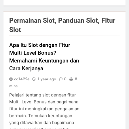
Permainan Slot, Panduan Slot, Fitur
Slot
Apa Itu Slot dengan Fitur
Multi-Level Bonus?
Memahami Keuntungan dan
Cara Kerjanya
cc1422e
1 year ago
0
8
mins
Pelajari tentang slot dengan fitur
Multi-Level Bonus dan bagaimana
fitur ini meningkatkan pengalaman
bermain. Temukan keuntungan
yang ditawarkan dan bagaimana