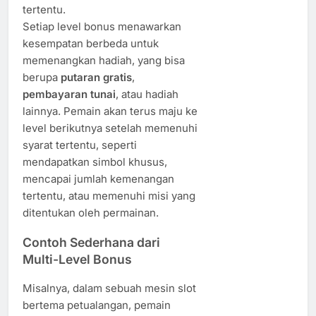
tertentu.
Setiap level bonus menawarkan
kesempatan berbeda untuk
memenangkan hadiah, yang bisa
berupa
putaran gratis
,
pembayaran tunai
, atau hadiah
lainnya. Pemain akan terus maju ke
level berikutnya setelah memenuhi
syarat tertentu, seperti
mendapatkan simbol khusus,
mencapai jumlah kemenangan
tertentu, atau memenuhi misi yang
ditentukan oleh permainan.
Contoh Sederhana dari
Multi-Level Bonus
Misalnya, dalam sebuah mesin slot
bertema petualangan, pemain