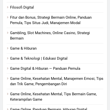
Filosofi Digital
Fitur dan Bonus, Strategi Bermain Online, Panduan
Pemula, Tips Situs Judi, Manajemen Modal
Gambling, Slot Machines, Online Casino, Strategi
Bermain
Game & Hiburan
Game & Teknologi | Edukasi Digital
Game Digital & Hiburan — Panduan Pemula
Game Online, Kesehatan Mental, Manajemen Emosi, Tips
dan Trik Game, Pengembangan Diri
Game Online, Kesehatan Mental, Tips Bermain Game,
Keterampilan Game
Game Online, Panduan Bermain, Hiburan Digital