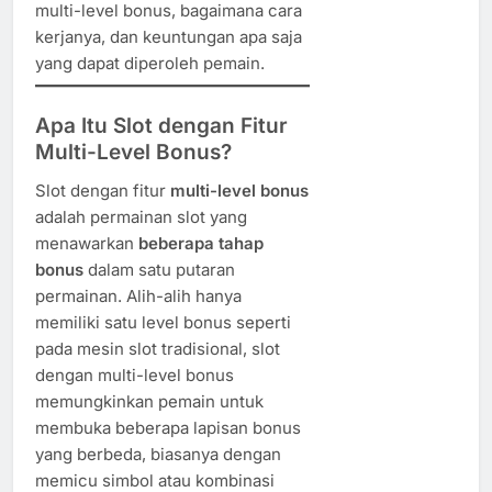
multi-level bonus, bagaimana cara
kerjanya, dan keuntungan apa saja
yang dapat diperoleh pemain.
Apa Itu Slot dengan Fitur
Multi-Level Bonus?
Slot dengan fitur
multi-level bonus
adalah permainan slot yang
menawarkan
beberapa tahap
bonus
dalam satu putaran
permainan. Alih-alih hanya
memiliki satu level bonus seperti
pada mesin slot tradisional, slot
dengan multi-level bonus
memungkinkan pemain untuk
membuka beberapa lapisan bonus
yang berbeda, biasanya dengan
memicu simbol atau kombinasi