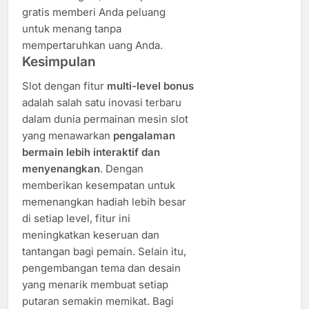
gratis memberi Anda peluang
untuk menang tanpa
mempertaruhkan uang Anda.
Kesimpulan
Slot dengan fitur
multi-level bonus
adalah salah satu inovasi terbaru
dalam dunia permainan mesin slot
yang menawarkan
pengalaman
bermain lebih interaktif dan
menyenangkan
. Dengan
memberikan kesempatan untuk
memenangkan hadiah lebih besar
di setiap level, fitur ini
meningkatkan keseruan dan
tantangan bagi pemain. Selain itu,
pengembangan tema dan desain
yang menarik membuat setiap
putaran semakin memikat. Bagi