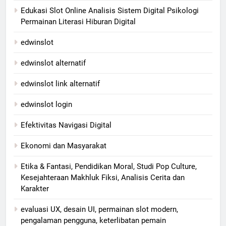
Edukasi Slot Online Analisis Sistem Digital Psikologi
Permainan Literasi Hiburan Digital
edwinslot
edwinslot alternatif
edwinslot link alternatif
edwinslot login
Efektivitas Navigasi Digital
Ekonomi dan Masyarakat
Etika & Fantasi, Pendidikan Moral, Studi Pop Culture,
Kesejahteraan Makhluk Fiksi, Analisis Cerita dan
Karakter
evaluasi UX, desain UI, permainan slot modern,
pengalaman pengguna, keterlibatan pemain