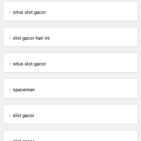
situs slot gacor
slot gacor hari ini
situs slot gacor
spaceman
slot gacor