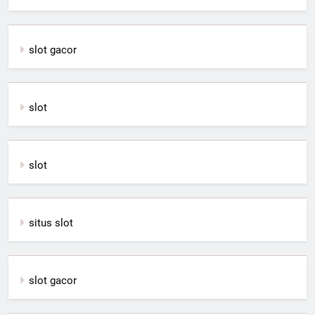
slot gacor
slot
slot
situs slot
slot gacor