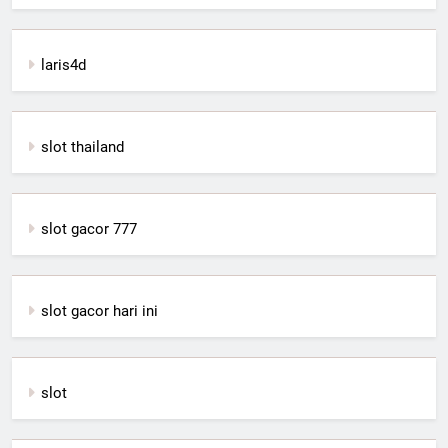
laris4d
slot thailand
slot gacor 777
slot gacor hari ini
slot