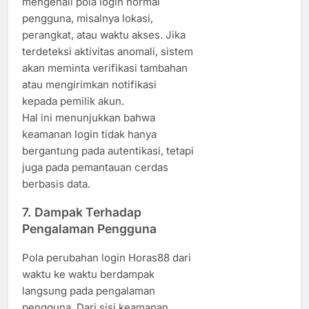
mengenali pola login normal
pengguna, misalnya lokasi,
perangkat, atau waktu akses. Jika
terdeteksi aktivitas anomali, sistem
akan meminta verifikasi tambahan
atau mengirimkan notifikasi
kepada pemilik akun.
Hal ini menunjukkan bahwa
keamanan login tidak hanya
bergantung pada autentikasi, tetapi
juga pada pemantauan cerdas
berbasis data.
7. Dampak Terhadap
Pengalaman Pengguna
Pola perubahan login Horas88 dari
waktu ke waktu berdampak
langsung pada pengalaman
pengguna. Dari sisi keamanan,