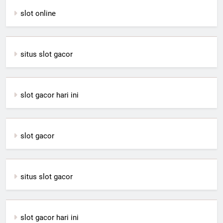
slot online
situs slot gacor
slot gacor hari ini
slot gacor
situs slot gacor
slot gacor hari ini