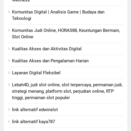
Komunitas Digital | Analisis Game | Budaya dan
Teknologi
Komunitas Judi Online, HORAS88, Keuntungan Bermain,
Slot Online
Kualitas Akses dan Aktivitas Digital
Kualitas Akses dan Pengalaman Harian
Layanan Digital Fleksibel
Lebah4D, judi slot online, slot terpercaya, permainan judi,
strategi menang, platform slot, perjudian online, RTP
tinggi, permainan slot populer
link alternatif edwinslot
link alternatif kaya787