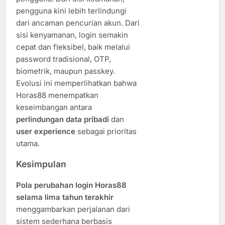
pengguna kini lebih terlindungi
dari ancaman pencurian akun. Dari
sisi kenyamanan, login semakin
cepat dan fleksibel, baik melalui
password tradisional, OTP,
biometrik, maupun passkey.
Evolusi ini memperlihatkan bahwa
Horas88 menempatkan
keseimbangan antara
perlindungan data pribadi
dan
user experience
sebagai prioritas
utama.
Kesimpulan
Pola perubahan login Horas88
selama lima tahun terakhir
menggambarkan perjalanan dari
sistem sederhana berbasis