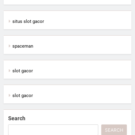
situs slot gacor
spaceman
slot gacor
slot gacor
Search
SEARCH