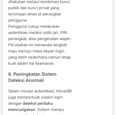
dilakukan melalui kombinasi kunci
publik dan kunci privat yang
tersimpan aman di perangkat
pengguna.
Pengguna cukup melakukan
autentikasi melalui sidik jari, PIN
perangkat, atau pengenalan wajah.
Perubahan ini menandai langkah
maju menuju masa depan login
yang lebih sederhana namun tetap
kuat dalam hal keamanan.
6. Peningkatan Sistem
Deteksi Anomali
Selain inovasi autentikasi, Horas88
juga memperkuat sistem login
dengan
deteksi perilaku
mencurigakan
. Sistem mampu