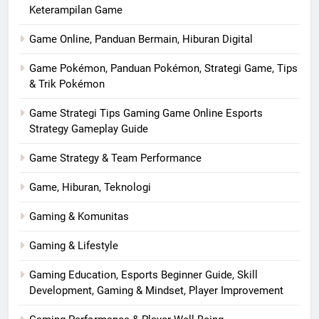
Keterampilan Game
Game Online, Panduan Bermain, Hiburan Digital
Game Pokémon, Panduan Pokémon, Strategi Game, Tips
& Trik Pokémon
Game Strategi Tips Gaming Game Online Esports
Strategy Gameplay Guide
Game Strategy & Team Performance
Game, Hiburan, Teknologi
Gaming & Komunitas
Gaming & Lifestyle
Gaming Education, Esports Beginner Guide, Skill
Development, Gaming & Mindset, Player Improvement