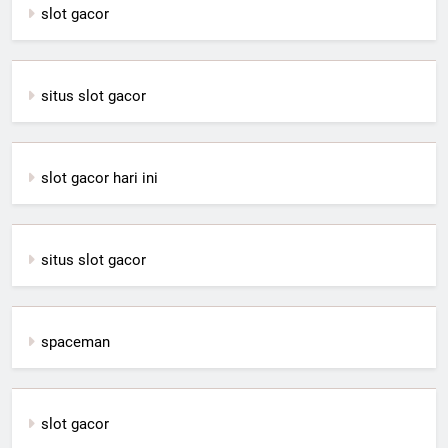
slot gacor
situs slot gacor
slot gacor hari ini
situs slot gacor
spaceman
slot gacor