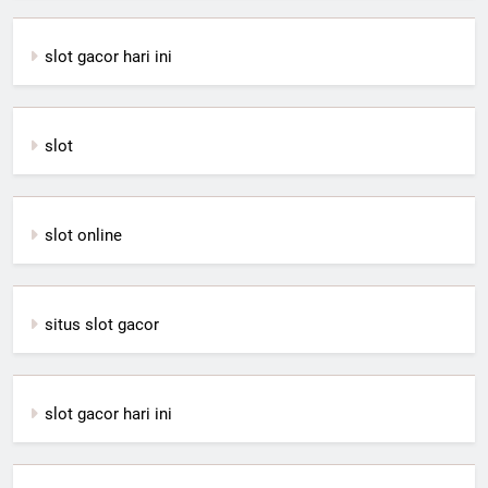
slot gacor hari ini
slot
slot online
situs slot gacor
slot gacor hari ini