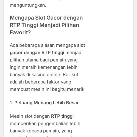
menguntungkan.
Mengapa Slot Gacor dengan
RTP Tinggi Menjadi Pilihan
Favorit?
Ada beberapa alasan mengapa
slot
gacor dengan RTP tinggi
menjadi
pilihan utama bagi pemain yang
ingin meraih kemenangan lebih
banyak di kasino online. Berikut
adalah beberapa faktor yang
membuat mesin ini begitu menarik:
1.
Peluang Menang Lebih Besar
Mesin slot dengan
RTP tinggi
memberikan pengembalian lebih
banyak kepada pemain, yang