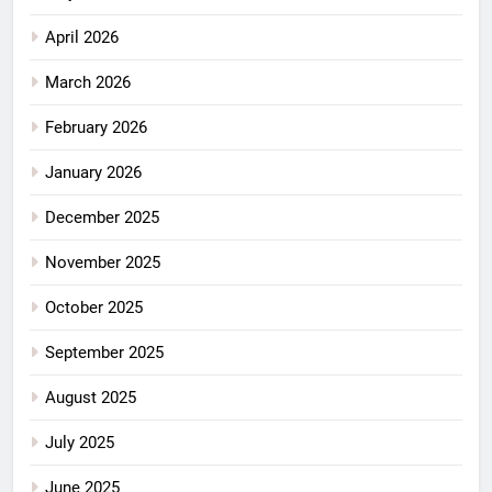
April 2026
March 2026
February 2026
January 2026
December 2025
November 2025
October 2025
September 2025
August 2025
July 2025
June 2025