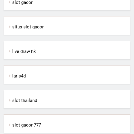
slot gacor
situs slot gacor
live draw hk
laris4d
slot thailand
slot gacor 777