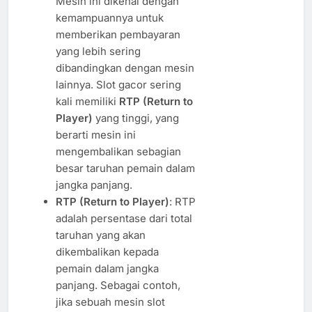
Mesin ini dikenal dengan
kemampuannya untuk
memberikan pembayaran
yang lebih sering
dibandingkan dengan mesin
lainnya. Slot gacor sering
kali memiliki
RTP (Return to
Player)
yang tinggi, yang
berarti mesin ini
mengembalikan sebagian
besar taruhan pemain dalam
jangka panjang.
RTP (Return to Player)
: RTP
adalah persentase dari total
taruhan yang akan
dikembalikan kepada
pemain dalam jangka
panjang. Sebagai contoh,
jika sebuah mesin slot