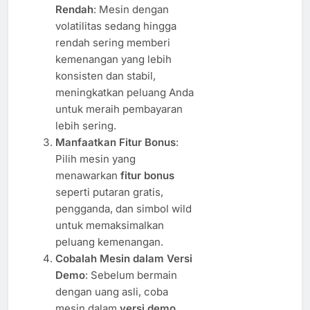
Rendah
: Mesin dengan
volatilitas sedang hingga
rendah sering memberi
kemenangan yang lebih
konsisten dan stabil,
meningkatkan peluang Anda
untuk meraih pembayaran
lebih sering.
Manfaatkan Fitur Bonus
:
Pilih mesin yang
menawarkan
fitur bonus
seperti putaran gratis,
pengganda, dan simbol wild
untuk memaksimalkan
peluang kemenangan.
Cobalah Mesin dalam Versi
Demo
: Sebelum bermain
dengan uang asli, coba
mesin dalam
versi demo