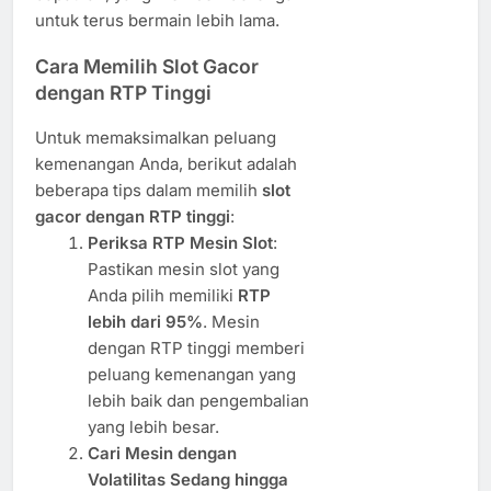
untuk terus bermain lebih lama.
Cara Memilih Slot Gacor
dengan RTP Tinggi
Untuk memaksimalkan peluang
kemenangan Anda, berikut adalah
beberapa tips dalam memilih
slot
gacor dengan RTP tinggi
:
Periksa RTP Mesin Slot
:
Pastikan mesin slot yang
Anda pilih memiliki
RTP
lebih dari 95%
. Mesin
dengan RTP tinggi memberi
peluang kemenangan yang
lebih baik dan pengembalian
yang lebih besar.
Cari Mesin dengan
Volatilitas Sedang hingga