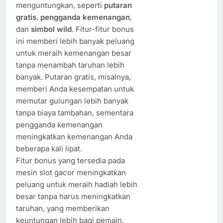
menguntungkan, seperti
putaran
gratis
,
pengganda kemenangan
,
dan
simbol wild
. Fitur-fitur bonus
ini memberi lebih banyak peluang
untuk meraih kemenangan besar
tanpa menambah taruhan lebih
banyak. Putaran gratis, misalnya,
memberi Anda kesempatan untuk
memutar gulungan lebih banyak
tanpa biaya tambahan, sementara
pengganda kemenangan
meningkatkan kemenangan Anda
beberapa kali lipat.
Fitur bonus yang tersedia pada
mesin slot gacor meningkatkan
peluang untuk meraih hadiah lebih
besar tanpa harus meningkatkan
taruhan, yang memberikan
keuntungan lebih bagi pemain.