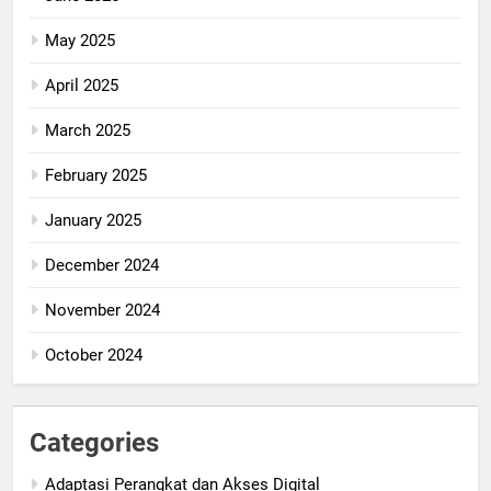
May 2025
April 2025
March 2025
February 2025
January 2025
December 2024
November 2024
October 2024
Categories
Adaptasi Perangkat dan Akses Digital