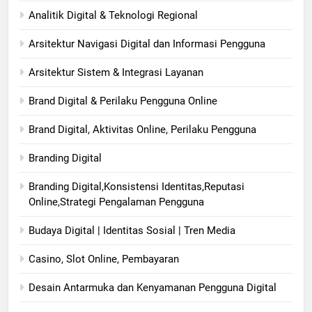
Analitik Digital & Teknologi Regional
Arsitektur Navigasi Digital dan Informasi Pengguna
Arsitektur Sistem & Integrasi Layanan
Brand Digital & Perilaku Pengguna Online
Brand Digital, Aktivitas Online, Perilaku Pengguna
Branding Digital
Branding Digital,Konsistensi Identitas,Reputasi
Online,Strategi Pengalaman Pengguna
Budaya Digital | Identitas Sosial | Tren Media
Casino, Slot Online, Pembayaran
Desain Antarmuka dan Kenyamanan Pengguna Digital