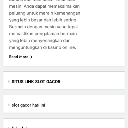
mesin, Anda dapat memaksimalkan
peluang untuk meraih kemenangan
yang lebih besar dan lebih sering.
Bermain dengan mesin yang tepat
memastikan pengalaman bermain
yang lebih menyenangkan dan
menguntungkan di kasino online.
Read More
SITUS LINK SLOT GACOR
slot gacor hari ini