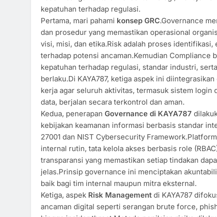
kepatuhan terhadap regulasi.
Pertama, mari pahami
konsep GRC
.Governance me
dan prosedur yang memastikan operasional organisa
visi, misi, dan etika.Risk adalah proses identifikasi,
terhadap potensi ancaman.Kemudian Compliance b
kepatuhan terhadap regulasi, standar industri, ser
berlaku.Di KAYA787, ketiga aspek ini diintegrasika
kerja agar seluruh aktivitas, termasuk sistem login
data, berjalan secara terkontrol dan aman.
Kedua, penerapan
Governance di KAYA787
dilaku
kebijakan keamanan informasi berbasis standar inte
27001 dan NIST Cybersecurity Framework.Platform
internal rutin, tata kelola akses berbasis role (RBAC
transparansi yang memastikan setiap tindakan dapat
jelas.Prinsip governance ini menciptakan akuntabilit
baik bagi tim internal maupun mitra eksternal.
Ketiga, aspek
Risk Management
di KAYA787 difokus
ancaman digital seperti serangan brute force, phi