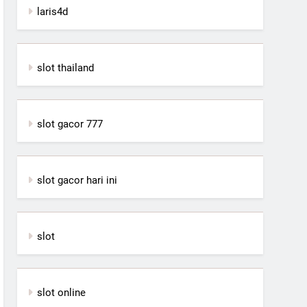
laris4d
slot thailand
slot gacor 777
slot gacor hari ini
slot
slot online