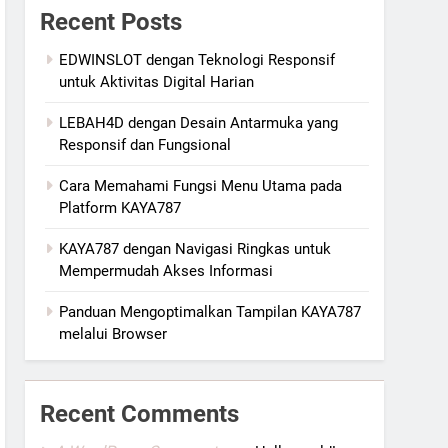
Recent Posts
EDWINSLOT dengan Teknologi Responsif
untuk Aktivitas Digital Harian
LEBAH4D dengan Desain Antarmuka yang
Responsif dan Fungsional
Cara Memahami Fungsi Menu Utama pada
Platform KAYA787
KAYA787 dengan Navigasi Ringkas untuk
Mempermudah Akses Informasi
Panduan Mengoptimalkan Tampilan KAYA787
melalui Browser
Recent Comments