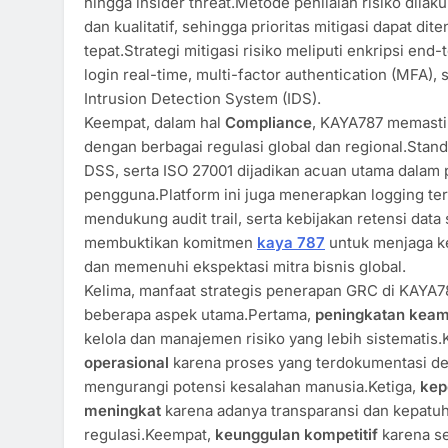
hingga insider threat.Metode penilaian risiko dilaku
dan kualitatif, sehingga prioritas mitigasi dapat di
tepat.Strategi mitigasi risiko meliputi enkripsi en
login real-time, multi-factor authentication (MFA),
Intrusion Detection System (IDS).
Keempat, dalam hal
Compliance
, KAYA787 memasti
dengan berbagai regulasi global dan regional.Stan
DSS, serta ISO 27001 dijadikan acuan utama dalam 
pengguna.Platform ini juga menerapkan logging ter
mendukung audit trail, serta kebijakan retensi data 
membuktikan komitmen
kaya 787
untuk menjaga k
dan memenuhi ekspektasi mitra bisnis global.
Kelima, manfaat strategis penerapan GRC di KAYA787
beberapa aspek utama.Pertama,
peningkatan kea
kelola dan manajemen risiko yang lebih sistematis
operasional
karena proses yang terdokumentasi de
mengurangi potensi kesalahan manusia.Ketiga,
kep
meningkat
karena adanya transparansi dan kepatu
regulasi.Keempat,
keunggulan kompetitif
karena se