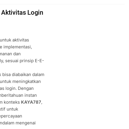
 Aktivitas Login
untuk aktivitas
e implementasi,
amanan dan
, sesuai prinsip E-E-
 bisa diabaikan dalam
g untuk meningkatkan
tas login. Dengan
beritahuan instan
lam konteks
KAYA787
,
tif untuk
kepercayaan
mendalam mengenai