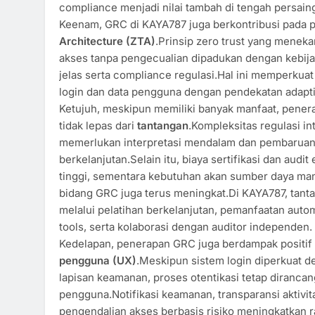
compliance menjadi nilai tambah di tengah persaing
Keenam, GRC di KAYA787 juga berkontribusi pada
Architecture (ZTA)
.Prinsip zero trust yang menekan
akses tanpa pengecualian dipadukan dengan kebij
jelas serta compliance regulasi.Hal ini memperkua
login dan data pengguna dengan pendekatan adaptif
Ketujuh, meskipun memiliki banyak manfaat, pene
tidak lepas dari
tantangan
.Kompleksitas regulasi in
memerlukan interpretasi mendalam dan pembaruan
berkelanjutan.Selain itu, biaya sertifikasi dan audit
tinggi, sementara kebutuhan akan sumber daya manu
bidang GRC juga terus meningkat.Di KAYA787, tantan
melalui pelatihan berkelanjutan, pemanfaatan aut
tools, serta kolaborasi dengan auditor independen.
Kedelapan, penerapan GRC juga berdampak positif
pengguna (UX)
.Meskipun sistem login diperkuat d
lapisan keamanan, proses otentikasi tetap dirancan
pengguna.Notifikasi keamanan, transparansi aktivita
pengendalian akses berbasis risiko meningkatkan 