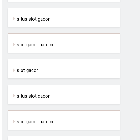
situs slot gacor
slot gacor hari ini
slot gacor
situs slot gacor
slot gacor hari ini