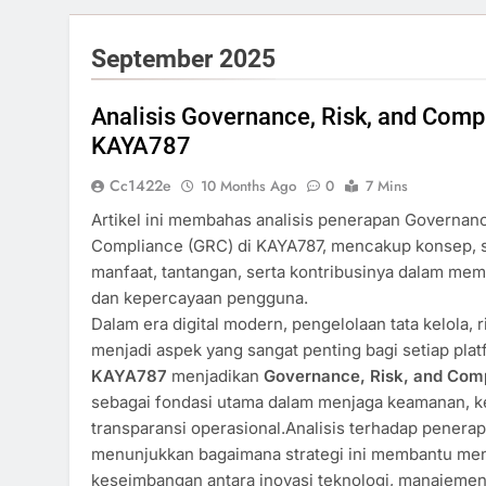
September 2025
Analisis Governance, Risk, and Comp
KAYA787
Cc1422e
10 Months Ago
0
7 Mins
Artikel ini membahas analisis penerapan Governanc
Compliance (GRC) di KAYA787, mencakup konsep, s
manfaat, tantangan, serta kontribusinya dalam m
dan kepercayaan pengguna.
Dalam era digital modern, pengelolaan tata kelola, 
menjadi aspek yang sangat penting bagi setiap platf
KAYA787
menjadikan
Governance, Risk, and Com
sebagai fondasi utama dalam menjaga keamanan, k
transparansi operasional.Analisis terhadap pener
menunjukkan bagaimana strategi ini membantu me
keseimbangan antara inovasi teknologi, manajemen 