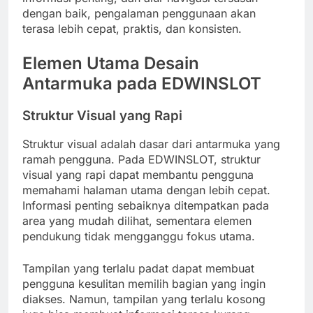
dengan baik, pengalaman penggunaan akan
terasa lebih cepat, praktis, dan konsisten.
Elemen Utama Desain
Antarmuka pada EDWINSLOT
Struktur Visual yang Rapi
Struktur visual adalah dasar dari antarmuka yang
ramah pengguna. Pada EDWINSLOT, struktur
visual yang rapi dapat membantu pengguna
memahami halaman utama dengan lebih cepat.
Informasi penting sebaiknya ditempatkan pada
area yang mudah dilihat, sementara elemen
pendukung tidak mengganggu fokus utama.
Tampilan yang terlalu padat dapat membuat
pengguna kesulitan memilih bagian yang ingin
diakses. Namun, tampilan yang terlalu kosong