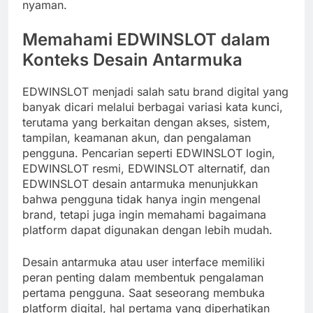
nyaman.
Memahami EDWINSLOT dalam
Konteks Desain Antarmuka
EDWINSLOT menjadi salah satu brand digital yang
banyak dicari melalui berbagai variasi kata kunci,
terutama yang berkaitan dengan akses, sistem,
tampilan, keamanan akun, dan pengalaman
pengguna. Pencarian seperti EDWINSLOT login,
EDWINSLOT resmi, EDWINSLOT alternatif, dan
EDWINSLOT desain antarmuka menunjukkan
bahwa pengguna tidak hanya ingin mengenal
brand, tetapi juga ingin memahami bagaimana
platform dapat digunakan dengan lebih mudah.
Desain antarmuka atau user interface memiliki
peran penting dalam membentuk pengalaman
pertama pengguna. Saat seseorang membuka
platform digital, hal pertama yang diperhatikan