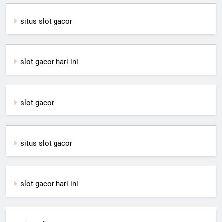
situs slot gacor
slot gacor hari ini
slot gacor
situs slot gacor
slot gacor hari ini