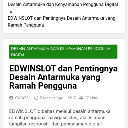
Desain Antarmuka dan Kenyamanan Pengguna Digital
EDWINSLOT dan Pentingnya Desain Antarmuka yang
Ramah Pengguna
DESAIN ANTARMUKA DAN KENYAMANAN PENGGUNA
DIGITAL
EDWINSLOT dan Pentingnya
Desain Antarmuka yang
Ramah Pengguna
0
Cc1422e
2 Months Ago
17 Mins
EDWINSLOT dibahas melalui desain antarmuka
ramah pengguna, navigasi jelas, akses aman,
tampilan responsif, dan pengalaman digital