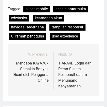
Tagged:
akses mobile
desain antarmuka
edwinslot
keamanan akun
navigasi sederhana
tampilan responsif
UI ramah pengguna
user experience
Previous:
Next:
Post
navigation
Mengapa KAYA787
TIARA4D Login dan
Semakin Banyak
Peran Sistem
Dicari oleh Pengguna
Responsif dalam
Online
Menunjang
Kenyamanan