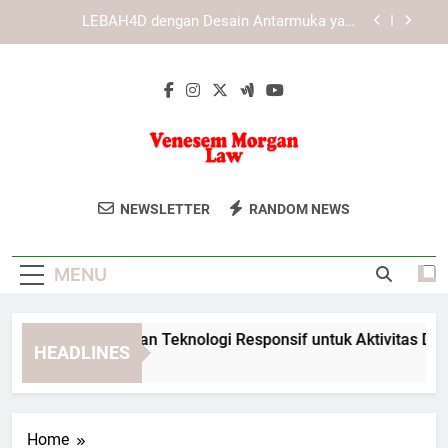
Skip
Cara Memahami Fungsi Menu Utama pada
to
Platform KAYA787
content
KAYA787 dengan Navigasi Ringkas untuk
Mempermudah Akses Informasi
EDWINSLOT dengan Teknologi Responsif untuk
Aktivitas Digital Harian
LEBAH4D dengan Desain Antarmuka yang
Responsif dan Fungsional
Venesem
Dapatkan Layanan Konsultasi Hukum
Cara Memahami Fungsi Menu Utama pada
NEWSLETTER
RANDOM NEWS
Platform KAYA787
Morgan Law
Profesional Di Venesem Morgan Law.
KAYA787 dengan Navigasi Ringkas untuk
Solusi Hukum Untuk Kebutuhan Anda.
Mempermudah Akses Informasi
MENU
WINSLOT dengan Teknologi Responsif untuk Aktivitas Digital 
HEADLINES
Weeks Ago
Home