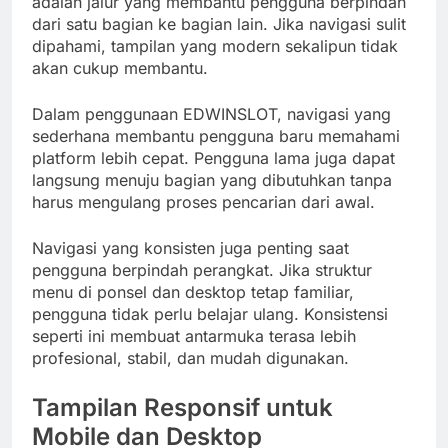
adalah jalur yang membantu pengguna berpindah
dari satu bagian ke bagian lain. Jika navigasi sulit
dipahami, tampilan yang modern sekalipun tidak
akan cukup membantu.
Dalam penggunaan EDWINSLOT, navigasi yang
sederhana membantu pengguna baru memahami
platform lebih cepat. Pengguna lama juga dapat
langsung menuju bagian yang dibutuhkan tanpa
harus mengulang proses pencarian dari awal.
Navigasi yang konsisten juga penting saat
pengguna berpindah perangkat. Jika struktur
menu di ponsel dan desktop tetap familiar,
pengguna tidak perlu belajar ulang. Konsistensi
seperti ini membuat antarmuka terasa lebih
profesional, stabil, dan mudah digunakan.
Tampilan Responsif untuk
Mobile dan Desktop