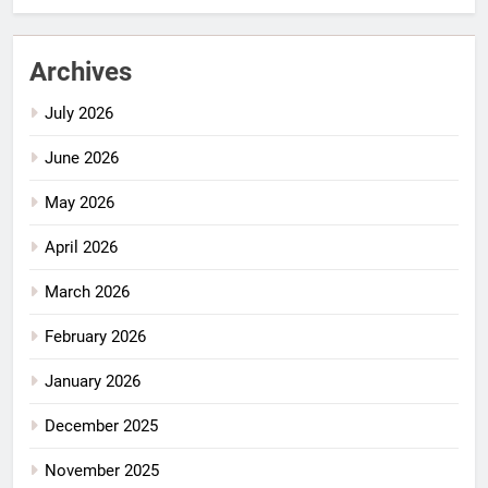
Archives
July 2026
June 2026
May 2026
April 2026
March 2026
February 2026
January 2026
December 2025
November 2025