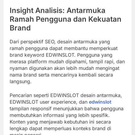
Insight Analisis: Antarmuka
Ramah Pengguna dan Kekuatan
Brand
Dari perspektif SEO, desain antarmuka yang
ramah pengguna dapat membantu memperkuat
brand keyword EDWINSLOT. Pengguna yang
merasa platform mudah dipahami, tampil rapi, dan
nyaman digunakan akan lebih mudah mengingat
nama brand serta mencarinya kembali secara
langsung.
Pencarian seperti EDWINSLOT desain antarmuka,
EDWINSLOT user experience, dan
edwinslot
tampilan responsif menunjukkan bahwa pengguna
membutuhkan informasi yang lebih spesifik.
Konten yang menjawab kebutuhan ini secara
lengkap dapat memperluas konteks brand di