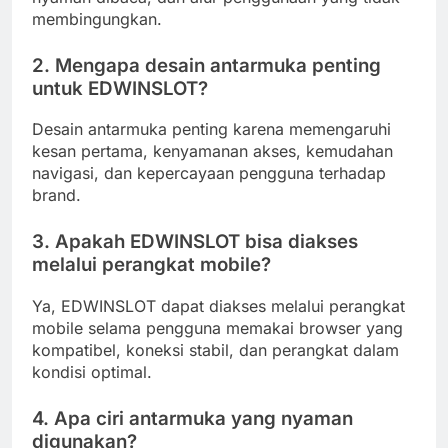
membingungkan.
2. Mengapa desain antarmuka penting
untuk EDWINSLOT?
Desain antarmuka penting karena memengaruhi
kesan pertama, kenyamanan akses, kemudahan
navigasi, dan kepercayaan pengguna terhadap
brand.
3. Apakah EDWINSLOT bisa diakses
melalui perangkat mobile?
Ya, EDWINSLOT dapat diakses melalui perangkat
mobile selama pengguna memakai browser yang
kompatibel, koneksi stabil, dan perangkat dalam
kondisi optimal.
4. Apa ciri antarmuka yang nyaman
digunakan?