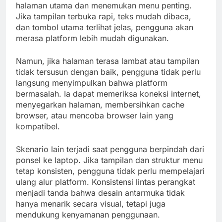
halaman utama dan menemukan menu penting.
Jika tampilan terbuka rapi, teks mudah dibaca,
dan tombol utama terlihat jelas, pengguna akan
merasa platform lebih mudah digunakan.
Namun, jika halaman terasa lambat atau tampilan
tidak tersusun dengan baik, pengguna tidak perlu
langsung menyimpulkan bahwa platform
bermasalah. Ia dapat memeriksa koneksi internet,
menyegarkan halaman, membersihkan cache
browser, atau mencoba browser lain yang
kompatibel.
Skenario lain terjadi saat pengguna berpindah dari
ponsel ke laptop. Jika tampilan dan struktur menu
tetap konsisten, pengguna tidak perlu mempelajari
ulang alur platform. Konsistensi lintas perangkat
menjadi tanda bahwa desain antarmuka tidak
hanya menarik secara visual, tetapi juga
mendukung kenyamanan penggunaan.