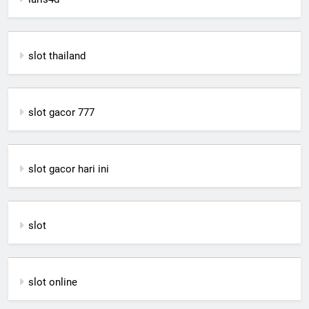
slot thailand
slot gacor 777
slot gacor hari ini
slot
slot online