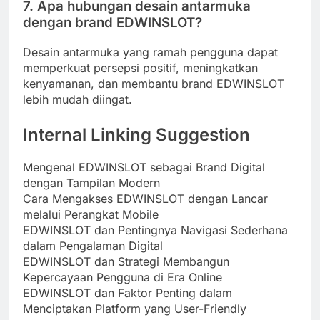
7. Apa hubungan desain antarmuka
dengan brand EDWINSLOT?
Desain antarmuka yang ramah pengguna dapat
memperkuat persepsi positif, meningkatkan
kenyamanan, dan membantu brand EDWINSLOT
lebih mudah diingat.
Internal Linking Suggestion
Mengenal EDWINSLOT sebagai Brand Digital
dengan Tampilan Modern
Cara Mengakses EDWINSLOT dengan Lancar
melalui Perangkat Mobile
EDWINSLOT dan Pentingnya Navigasi Sederhana
dalam Pengalaman Digital
EDWINSLOT dan Strategi Membangun
Kepercayaan Pengguna di Era Online
EDWINSLOT dan Faktor Penting dalam
Menciptakan Platform yang User-Friendly