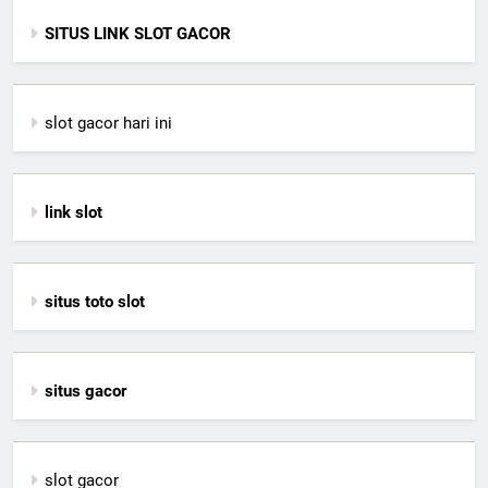
SITUS LINK SLOT GACOR
slot gacor hari ini
link slot
situs toto slot
situs gacor
slot gacor