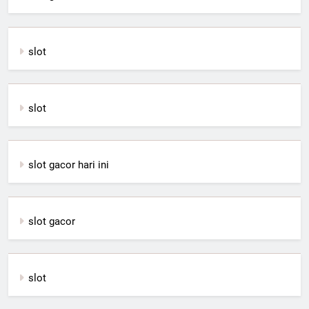
slot
slot
slot gacor hari ini
slot gacor
slot