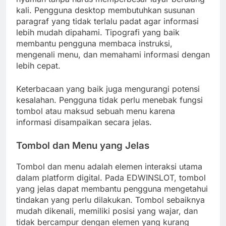
kali. Pengguna desktop membutuhkan susunan
paragraf yang tidak terlalu padat agar informasi
lebih mudah dipahami. Tipografi yang baik
membantu pengguna membaca instruksi,
mengenali menu, dan memahami informasi dengan
lebih cepat.
Keterbacaan yang baik juga mengurangi potensi
kesalahan. Pengguna tidak perlu menebak fungsi
tombol atau maksud sebuah menu karena
informasi disampaikan secara jelas.
Tombol dan Menu yang Jelas
Tombol dan menu adalah elemen interaksi utama
dalam platform digital. Pada EDWINSLOT, tombol
yang jelas dapat membantu pengguna mengetahui
tindakan yang perlu dilakukan. Tombol sebaiknya
mudah dikenali, memiliki posisi yang wajar, dan
tidak bercampur dengan elemen yang kurang