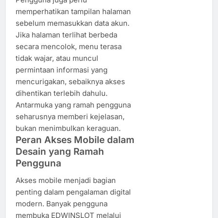
memperhatikan tampilan halaman
sebelum memasukkan data akun.
Jika halaman terlihat berbeda
secara mencolok, menu terasa
tidak wajar, atau muncul
permintaan informasi yang
mencurigakan, sebaiknya akses
dihentikan terlebih dahulu.
Antarmuka yang ramah pengguna
seharusnya memberi kejelasan,
bukan menimbulkan keraguan.
Peran Akses Mobile dalam
Desain yang Ramah
Pengguna
Akses mobile menjadi bagian
penting dalam pengalaman digital
modern. Banyak pengguna
membuka EDWINSLOT melalui