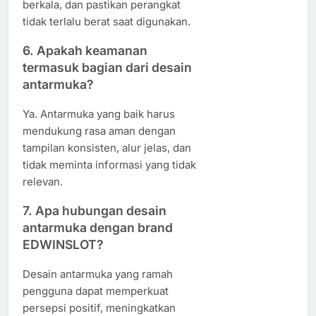
berkala, dan pastikan perangkat
tidak terlalu berat saat digunakan.
6. Apakah keamanan
termasuk bagian dari desain
antarmuka?
Ya. Antarmuka yang baik harus
mendukung rasa aman dengan
tampilan konsisten, alur jelas, dan
tidak meminta informasi yang tidak
relevan.
7. Apa hubungan desain
antarmuka dengan brand
EDWINSLOT?
Desain antarmuka yang ramah
pengguna dapat memperkuat
persepsi positif, meningkatkan