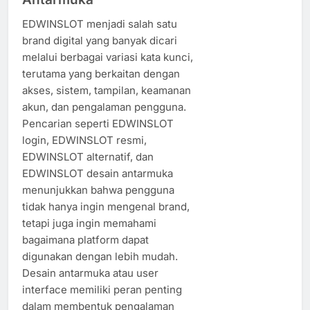
EDWINSLOT menjadi salah satu
brand digital yang banyak dicari
melalui berbagai variasi kata kunci,
terutama yang berkaitan dengan
akses, sistem, tampilan, keamanan
akun, dan pengalaman pengguna.
Pencarian seperti EDWINSLOT
login, EDWINSLOT resmi,
EDWINSLOT alternatif, dan
EDWINSLOT desain antarmuka
menunjukkan bahwa pengguna
tidak hanya ingin mengenal brand,
tetapi juga ingin memahami
bagaimana platform dapat
digunakan dengan lebih mudah.
Desain antarmuka atau user
interface memiliki peran penting
dalam membentuk pengalaman