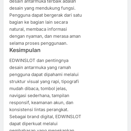
desain antarmuka terbaik adalah
desain yang mendukung fungsi.
Pengguna dapat bergerak dari satu
bagian ke bagian lain secara
natural, membaca informasi
dengan nyaman, dan merasa aman
selama proses penggunaan.
Kesimpulan
EDWINSLOT dan pentingnya
desain antarmuka yang ramah
pengguna dapat dipahami melalui
struktur visual yang rapi, tipografi
mudah dibaca, tombol jelas,
navigasi sederhana, tampilan
responsif, keamanan akun, dan
konsistensi lintas perangkat.
Sebagai brand digital, EDWINSLOT
dapat diperkuat melalui
pembahasan yang menekankan