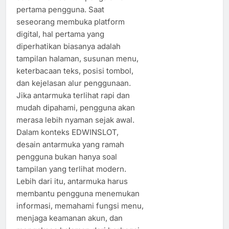
pertama pengguna. Saat
seseorang membuka platform
digital, hal pertama yang
diperhatikan biasanya adalah
tampilan halaman, susunan menu,
keterbacaan teks, posisi tombol,
dan kejelasan alur penggunaan.
Jika antarmuka terlihat rapi dan
mudah dipahami, pengguna akan
merasa lebih nyaman sejak awal.
Dalam konteks EDWINSLOT,
desain antarmuka yang ramah
pengguna bukan hanya soal
tampilan yang terlihat modern.
Lebih dari itu, antarmuka harus
membantu pengguna menemukan
informasi, memahami fungsi menu,
menjaga keamanan akun, dan