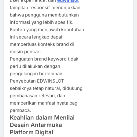
user experience, dan
edwinslot
tampilan responsif menunjukkan
bahwa pengguna membutuhkan
informasi yang lebih spesifik.
Konten yang menjawab kebutuhan
ini secara lengkap dapat
memperluas konteks brand di
mesin pencari.
Penguatan brand keyword tidak
perlu dilakukan dengan
pengulangan berlebihan.
Penyebutan EDWINSLOT
sebaiknya tetap natural, didukung
pembahasan relevan, dan
memberikan manfaat nyata bagi
pembaca.
Keahlian dalam Menilai
Desain Antarmuka
Platform Digital