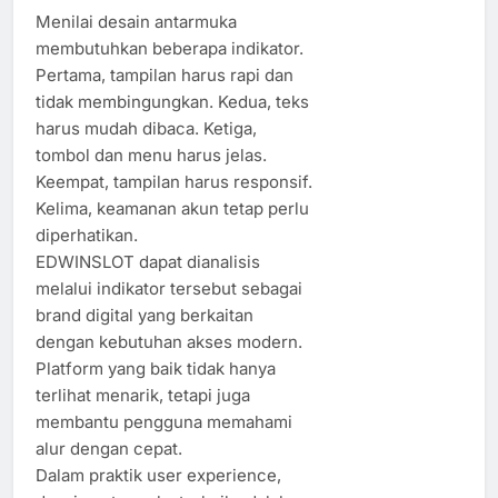
Menilai desain antarmuka
membutuhkan beberapa indikator.
Pertama, tampilan harus rapi dan
tidak membingungkan. Kedua, teks
harus mudah dibaca. Ketiga,
tombol dan menu harus jelas.
Keempat, tampilan harus responsif.
Kelima, keamanan akun tetap perlu
diperhatikan.
EDWINSLOT dapat dianalisis
melalui indikator tersebut sebagai
brand digital yang berkaitan
dengan kebutuhan akses modern.
Platform yang baik tidak hanya
terlihat menarik, tetapi juga
membantu pengguna memahami
alur dengan cepat.
Dalam praktik user experience,