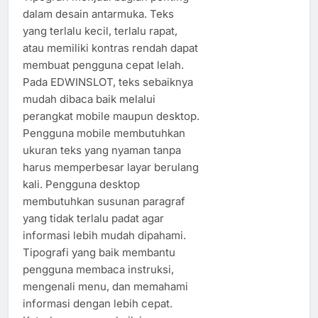
dalam desain antarmuka. Teks
yang terlalu kecil, terlalu rapat,
atau memiliki kontras rendah dapat
membuat pengguna cepat lelah.
Pada EDWINSLOT, teks sebaiknya
mudah dibaca baik melalui
perangkat mobile maupun desktop.
Pengguna mobile membutuhkan
ukuran teks yang nyaman tanpa
harus memperbesar layar berulang
kali. Pengguna desktop
membutuhkan susunan paragraf
yang tidak terlalu padat agar
informasi lebih mudah dipahami.
Tipografi yang baik membantu
pengguna membaca instruksi,
mengenali menu, dan memahami
informasi dengan lebih cepat.