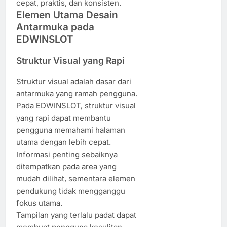
cepat, praktis, dan konsisten.
Elemen Utama Desain
Antarmuka pada
EDWINSLOT
Struktur Visual yang Rapi
Struktur visual adalah dasar dari
antarmuka yang ramah pengguna.
Pada EDWINSLOT, struktur visual
yang rapi dapat membantu
pengguna memahami halaman
utama dengan lebih cepat.
Informasi penting sebaiknya
ditempatkan pada area yang
mudah dilihat, sementara elemen
pendukung tidak mengganggu
fokus utama.
Tampilan yang terlalu padat dapat