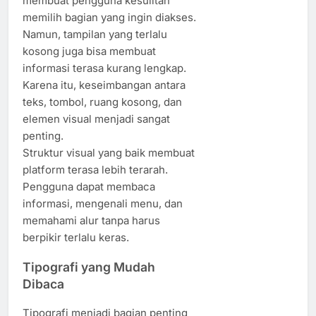
membuat pengguna kesulitan
memilih bagian yang ingin diakses.
Namun, tampilan yang terlalu
kosong juga bisa membuat
informasi terasa kurang lengkap.
Karena itu, keseimbangan antara
teks, tombol, ruang kosong, dan
elemen visual menjadi sangat
penting.
Struktur visual yang baik membuat
platform terasa lebih terarah.
Pengguna dapat membaca
informasi, mengenali menu, dan
memahami alur tanpa harus
berpikir terlalu keras.
Tipografi yang Mudah
Dibaca
Tipografi menjadi bagian penting