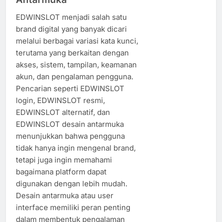
EDWINSLOT menjadi salah satu
brand digital yang banyak dicari
melalui berbagai variasi kata kunci,
terutama yang berkaitan dengan
akses, sistem, tampilan, keamanan
akun, dan pengalaman pengguna.
Pencarian seperti EDWINSLOT
login, EDWINSLOT resmi,
EDWINSLOT alternatif, dan
EDWINSLOT desain antarmuka
menunjukkan bahwa pengguna
tidak hanya ingin mengenal brand,
tetapi juga ingin memahami
bagaimana platform dapat
digunakan dengan lebih mudah.
Desain antarmuka atau user
interface memiliki peran penting
dalam membentuk pengalaman