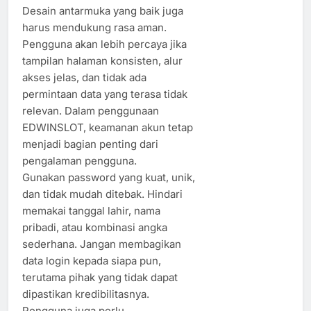
Desain antarmuka yang baik juga
harus mendukung rasa aman.
Pengguna akan lebih percaya jika
tampilan halaman konsisten, alur
akses jelas, dan tidak ada
permintaan data yang terasa tidak
relevan. Dalam penggunaan
EDWINSLOT, keamanan akun tetap
menjadi bagian penting dari
pengalaman pengguna.
Gunakan password yang kuat, unik,
dan tidak mudah ditebak. Hindari
memakai tanggal lahir, nama
pribadi, atau kombinasi angka
sederhana. Jangan membagikan
data login kepada siapa pun,
terutama pihak yang tidak dapat
dipastikan kredibilitasnya.
Pengguna juga perlu