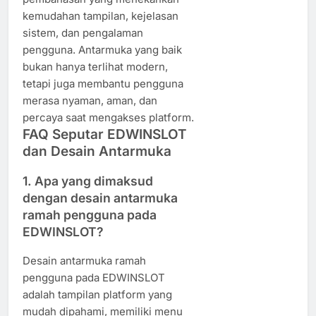
kemudahan tampilan, kejelasan
sistem, dan pengalaman
pengguna. Antarmuka yang baik
bukan hanya terlihat modern,
tetapi juga membantu pengguna
merasa nyaman, aman, dan
percaya saat mengakses platform.
FAQ Seputar EDWINSLOT
dan Desain Antarmuka
1. Apa yang dimaksud
dengan desain antarmuka
ramah pengguna pada
EDWINSLOT?
Desain antarmuka ramah
pengguna pada EDWINSLOT
adalah tampilan platform yang
mudah dipahami, memiliki menu