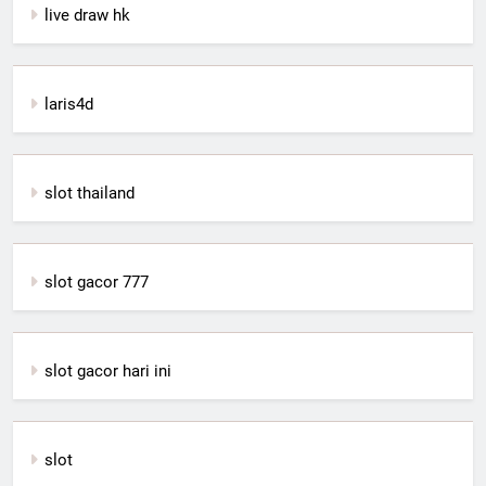
live draw hk
laris4d
slot thailand
slot gacor 777
slot gacor hari ini
slot