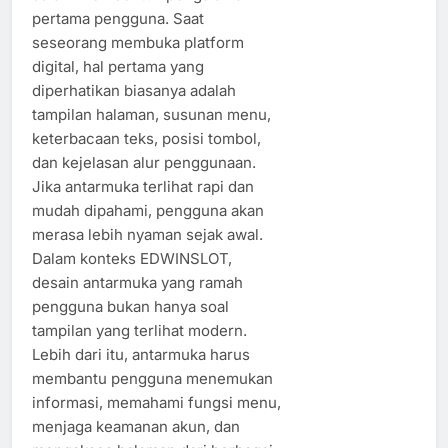
pertama pengguna. Saat
seseorang membuka platform
digital, hal pertama yang
diperhatikan biasanya adalah
tampilan halaman, susunan menu,
keterbacaan teks, posisi tombol,
dan kejelasan alur penggunaan.
Jika antarmuka terlihat rapi dan
mudah dipahami, pengguna akan
merasa lebih nyaman sejak awal.
Dalam konteks EDWINSLOT,
desain antarmuka yang ramah
pengguna bukan hanya soal
tampilan yang terlihat modern.
Lebih dari itu, antarmuka harus
membantu pengguna menemukan
informasi, memahami fungsi menu,
menjaga keamanan akun, dan