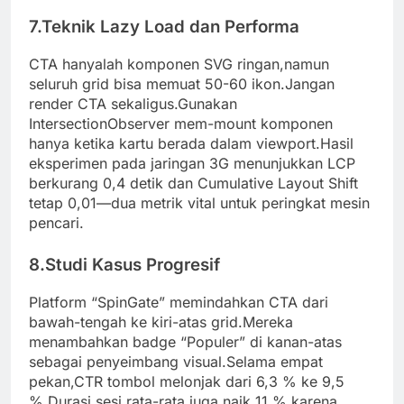
7.Teknik Lazy Load dan Performa
CTA hanyalah komponen SVG ringan,namun
seluruh grid bisa memuat 50-60 ikon.Jangan
render CTA sekaligus.Gunakan
IntersectionObserver mem-mount komponen
hanya ketika kartu berada dalam viewport.Hasil
eksperimen pada jaringan 3G menunjukkan LCP
berkurang 0,4 detik dan Cumulative Layout Shift
tetap 0,01—dua metrik vital untuk peringkat mesin
pencari.
8.Studi Kasus Progresif
Platform “SpinGate” memindahkan CTA dari
bawah-tengah ke kiri-atas grid.Mereka
menambahkan badge “Populer” di kanan-atas
sebagai penyeimbang visual.Selama empat
pekan,CTR tombol melonjak dari 6,3 % ke 9,5
%.Durasi sesi rata-rata juga naik 11 % karena