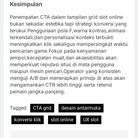
Kesimpulan
Penempatan CTA dalam tampilan grid slot online
bukan sekadar estetika tapi strategi konversi yang
terukur.Penggunaan pola F,warna kontras,animasi
terkendali,dan personalisasi konteks terbukti
meningkatkan klik sekaligus mempersingkat waktu
pencarian game.Fokus pada kenyamanan
jempol,kecepatan muat,dan aksesibilitas akan
memperkuat reputasi situs di mata pengguna
maupun mesin pencari.Operator yang konsisten
menguji A/B dan menerapkan prinsip di atas akan
mengamankan CTR lebih tinggi serta retensi
pemain jangka panjang.
Tagged:
CTA grid
desain antarmuka
konversi klik
slot online
UX slot