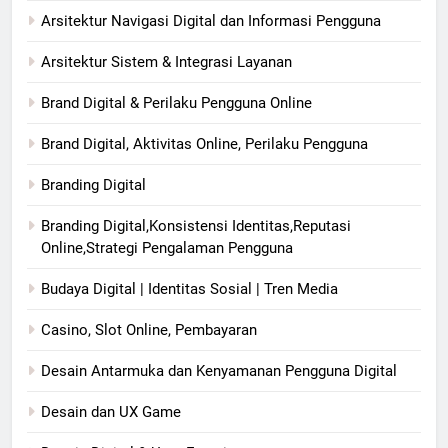
Arsitektur Navigasi Digital dan Informasi Pengguna
Arsitektur Sistem & Integrasi Layanan
Brand Digital & Perilaku Pengguna Online
Brand Digital, Aktivitas Online, Perilaku Pengguna
Branding Digital
Branding Digital,Konsistensi Identitas,Reputasi
Online,Strategi Pengalaman Pengguna
Budaya Digital | Identitas Sosial | Tren Media
Casino, Slot Online, Pembayaran
Desain Antarmuka dan Kenyamanan Pengguna Digital
Desain dan UX Game