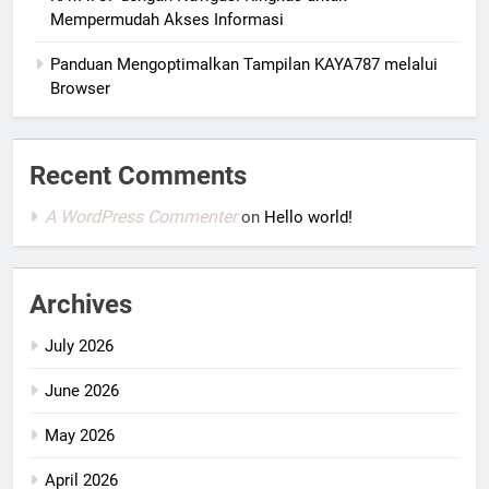
Mempermudah Akses Informasi
Panduan Mengoptimalkan Tampilan KAYA787 melalui
Browser
Recent Comments
A WordPress Commenter
on
Hello world!
Archives
July 2026
June 2026
May 2026
April 2026