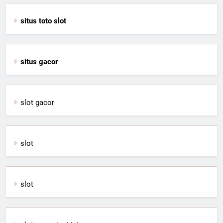
situs toto slot
situs gacor
slot gacor
slot
slot