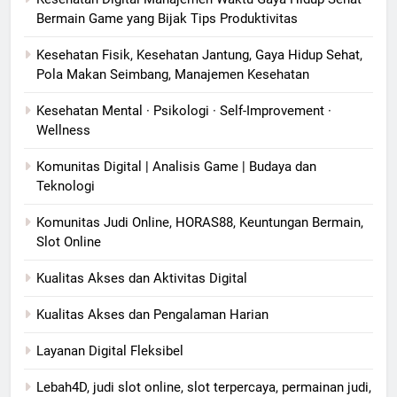
Bermain Game yang Bijak Tips Produktivitas
Kesehatan Fisik, Kesehatan Jantung, Gaya Hidup Sehat,
Pola Makan Seimbang, Manajemen Kesehatan
Kesehatan Mental · Psikologi · Self-Improvement ·
Wellness
Komunitas Digital | Analisis Game | Budaya dan
Teknologi
Komunitas Judi Online, HORAS88, Keuntungan Bermain,
Slot Online
Kualitas Akses dan Aktivitas Digital
Kualitas Akses dan Pengalaman Harian
Layanan Digital Fleksibel
Lebah4D, judi slot online, slot terpercaya, permainan judi,