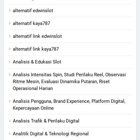
alternatif edwinslot
alternatif kaya787
alternatif link edwinslot
alternatif link kaya787
Analisis & Edukasi Slot
Analisis Intensitas Spin, Studi Perilaku Reel, Observasi
Ritme Mesin, Evaluasi Dinamika Putaran, Riset
Operasional Harian
Analisis Pengguna, Brand Experience, Platform Digital,
Kepercayaan Online
Analisis Trafik & Perilaku Digital
Analitik Digital & Teknologi Regional