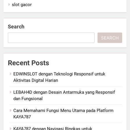
slot gacor
Search
SEARCH
Recent Posts
EDWINSLOT dengan Teknologi Responsif untuk
Aktivitas Digital Harian
LEBAH4D dengan Desain Antarmuka yang Responsif
dan Fungsional
Cara Memahami Fungsi Menu Utama pada Platform
KAYA787
KAYA787 dengan Navigasi Ringkas untuk