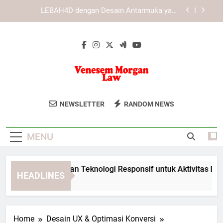
Skip
Cara Memahami Fungsi Menu Utama pada
to
Platform KAYA787
content
KAYA787 dengan Navigasi Ringkas untuk
Mempermudah Akses Informasi
EDWINSLOT dengan Teknologi Responsif untuk
Aktivitas Digital Harian
LEBAH4D dengan Desain Antarmuka yang
Responsif dan Fungsional
Venesem
Dapatkan Layanan Konsultasi Hukum
Cara Memahami Fungsi Menu Utama pada
NEWSLETTER
RANDOM NEWS
Platform KAYA787
Morgan Law
Profesional Di Venesem Morgan Law.
KAYA787 dengan Navigasi Ringkas untuk
Solusi Hukum Untuk Kebutuhan Anda.
Mempermudah Akses Informasi
MENU
WINSLOT dengan Teknologi Responsif untuk Aktivitas Digital 
HEADLINES
Weeks Ago
Home
Desain UX & Optimasi Konversi