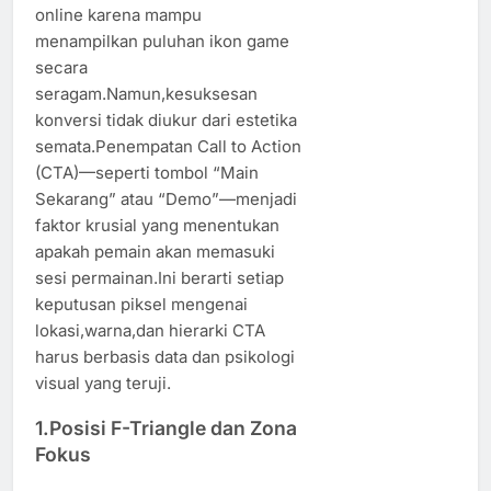
online karena mampu
menampilkan puluhan ikon game
secara
seragam.Namun,kesuksesan
konversi tidak diukur dari estetika
semata.Penempatan Call to Action
(CTA)—seperti tombol “Main
Sekarang” atau “Demo”—menjadi
faktor krusial yang menentukan
apakah pemain akan memasuki
sesi permainan.Ini berarti setiap
keputusan piksel mengenai
lokasi,warna,dan hierarki CTA
harus berbasis data dan psikologi
visual yang teruji.
1.Posisi F-Triangle dan Zona
Fokus