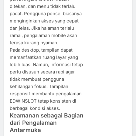
ditekan, dan menu tidak terlalu
padat. Pengguna ponsel biasanya
menginginkan akses yang cepat
dan jelas. Jika halaman terlalu
ramai, pengalaman mobile akan
terasa kurang nyaman.
Pada desktop, tampilan dapat
memanfaatkan ruang layar yang
lebih luas. Namun, informasi tetap
perlu disusun secara rapi agar
tidak membuat pengguna
kehilangan fokus. Tampilan
responsif membantu pengalaman
EDWINSLOT tetap konsisten di
berbagai kondisi akses.
Keamanan sebagai Bagian
dari Pengalaman
Antarmuka