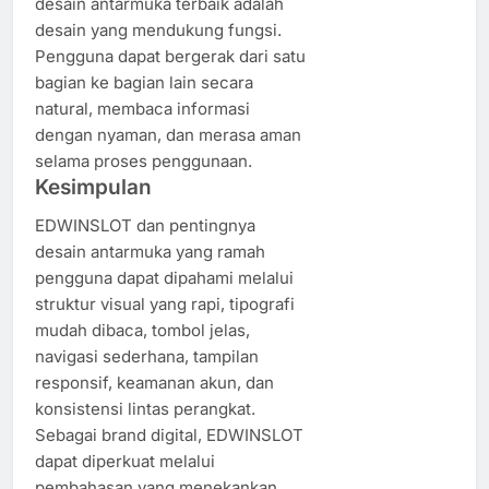
desain antarmuka terbaik adalah
desain yang mendukung fungsi.
Pengguna dapat bergerak dari satu
bagian ke bagian lain secara
natural, membaca informasi
dengan nyaman, dan merasa aman
selama proses penggunaan.
Kesimpulan
EDWINSLOT dan pentingnya
desain antarmuka yang ramah
pengguna dapat dipahami melalui
struktur visual yang rapi, tipografi
mudah dibaca, tombol jelas,
navigasi sederhana, tampilan
responsif, keamanan akun, dan
konsistensi lintas perangkat.
Sebagai brand digital, EDWINSLOT
dapat diperkuat melalui
pembahasan yang menekankan