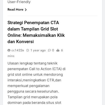
User-Friendly
Read More
Strategi Penempatan CTA
dalam Tampilan Grid Slot
Online: Memaksimalkan Klik
dan Konversi
cc1422e
1 year ago
0
6
mins
Ulasan lengkap tentang teknik
penempatan Call to Action (CTA) di
grid slot online untuk mendorong
interaksi,meningkatkan CTR,dan
memperkuat pengalaman
pengguna secara keseluruhan.
Tampilan grid merupakan pola
dominan pada beranda situs slot