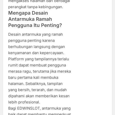
mengakses halaman dari berbagai
perangkat tanpa kebingungan.
Mengapa Desain
Antarmuka Ramah
Pengguna Itu Penting?
Desain antarmuka yang ramah
pengguna penting karena
berhubungan langsung dengan
kenyamanan dan kepercayaan.
Platform yang tampilannya terlalu
rumit dapat membuat pengguna
merasa ragu, terutama jika mereka
baru pertama kali membuka
halaman. Sebaliknya, tampilan
yang bersih, terarah, dan mudah
dipahami akan memberikan kesan
lebih profesional.
Bagi EDWINSLOT, antarmuka yang
baik dapat membantu memperkuat