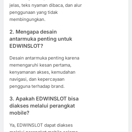
jelas, teks nyaman dibaca, dan alur
penggunaan yang tidak
membingungkan.
2. Mengapa desain
antarmuka penting untuk
EDWINSLOT?
Desain antarmuka penting karena
memengaruhi kesan pertama,
kenyamanan akses, kemudahan
navigasi, dan kepercayaan
pengguna terhadap brand.
3. Apakah EDWINSLOT bisa
diakses melalui perangkat
mobile?
Ya, EDWINSLOT dapat diakses