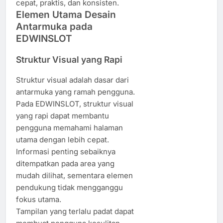
cepat, praktis, dan konsisten.
Elemen Utama Desain
Antarmuka pada
EDWINSLOT
Struktur Visual yang Rapi
Struktur visual adalah dasar dari
antarmuka yang ramah pengguna.
Pada EDWINSLOT, struktur visual
yang rapi dapat membantu
pengguna memahami halaman
utama dengan lebih cepat.
Informasi penting sebaiknya
ditempatkan pada area yang
mudah dilihat, sementara elemen
pendukung tidak mengganggu
fokus utama.
Tampilan yang terlalu padat dapat