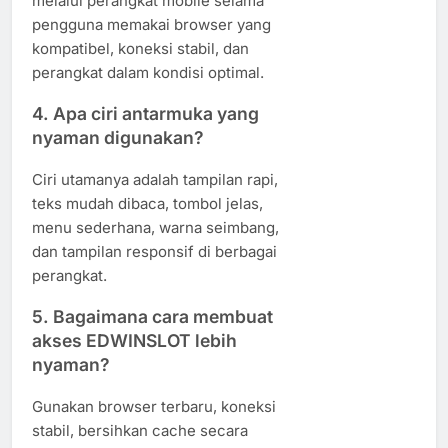
melalui perangkat mobile selama
pengguna memakai browser yang
kompatibel, koneksi stabil, dan
perangkat dalam kondisi optimal.
4. Apa ciri antarmuka yang
nyaman digunakan?
Ciri utamanya adalah tampilan rapi,
teks mudah dibaca, tombol jelas,
menu sederhana, warna seimbang,
dan tampilan responsif di berbagai
perangkat.
5. Bagaimana cara membuat
akses EDWINSLOT lebih
nyaman?
Gunakan browser terbaru, koneksi
stabil, bersihkan cache secara