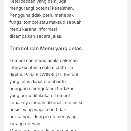
Keterbacaan yang baik juga
mengurangi potensi kesalahan.
Pengguna tidak perlu menebak
fungsi tombol atau maksud sebuah
menu karena informasi
disampaikan secara jelas.
Tombol dan Menu yang Jelas
Tombol dan menu adalah elemen
interaksi utama dalam platform
digital. Pada EDWINSLOT, tombol
yang jelas dapat membantu
pengguna mengetahui tindakan
yang perlu dilakukan. Tombol
sebaiknya mudah dikenali, memiliki
posisi yang wajar, dan tidak
bercampur dengan elemen yang
kurang relevan.
Menu juga perlu disusun secara