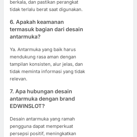
berkala, dan pastikan perangkat
tidak terlalu berat saat digunakan.
6. Apakah keamanan
termasuk bagian dari desain
antarmuka?
Ya. Antarmuka yang baik harus
mendukung rasa aman dengan
tampilan konsisten, alur jelas, dan
tidak meminta informasi yang tidak
relevan.
7. Apa hubungan desain
antarmuka dengan brand
EDWINSLOT?
Desain antarmuka yang ramah
pengguna dapat memperkuat
persepsi positif, meningkatkan