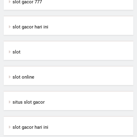
slot gacor 777
slot gacor hari ini
slot
slot online
situs slot gacor
slot gacor hari ini