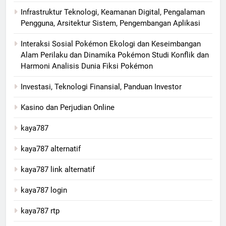
Infrastruktur Teknologi, Keamanan Digital, Pengalaman
Pengguna, Arsitektur Sistem, Pengembangan Aplikasi
Interaksi Sosial Pokémon Ekologi dan Keseimbangan
Alam Perilaku dan Dinamika Pokémon Studi Konflik dan
Harmoni Analisis Dunia Fiksi Pokémon
Investasi, Teknologi Finansial, Panduan Investor
Kasino dan Perjudian Online
kaya787
kaya787 alternatif
kaya787 link alternatif
kaya787 login
kaya787 rtp