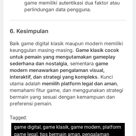
game memiliki autentikasi dua faktor atau
perlindungan data pengguna.
6. Kesimpulan
Baik game digital klasik maupun modern memiliki
keunggulan masing-masing.
Game klasik cocok
untuk pemain yang mengutamakan gameplay
sederhana dan nostalgia
, sementara
game
modern menawarkan pengalaman visual,
interaktif, dan strategi yang kompleks
. Kunci
utama adalah
memilih platform legal dan aman
,
memahami fitur game, dan menggunakan strategi
bermain yang sesuai dengan kemampuan dan
preferensi pemain.
Tagged:
game digital, game klasik, game modern, platform
game legal, tips bermain aman, pengalaman