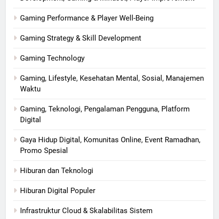
Gaming Performance & Player Well-Being
Gaming Strategy & Skill Development
Gaming Technology
Gaming, Lifestyle, Kesehatan Mental, Sosial, Manajemen
Waktu
Gaming, Teknologi, Pengalaman Pengguna, Platform
Digital
Gaya Hidup Digital, Komunitas Online, Event Ramadhan,
Promo Spesial
Hiburan dan Teknologi
Hiburan Digital Populer
Infrastruktur Cloud & Skalabilitas Sistem