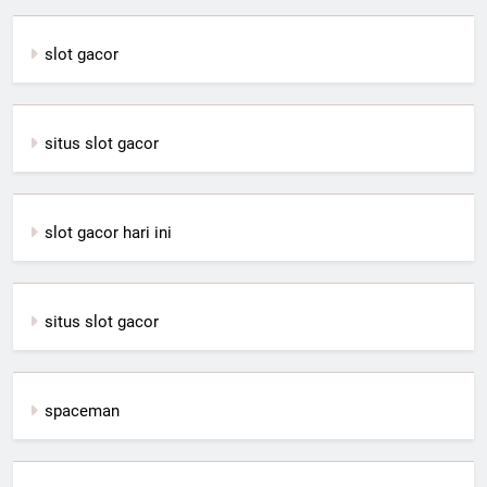
slot gacor
situs slot gacor
slot gacor hari ini
situs slot gacor
spaceman