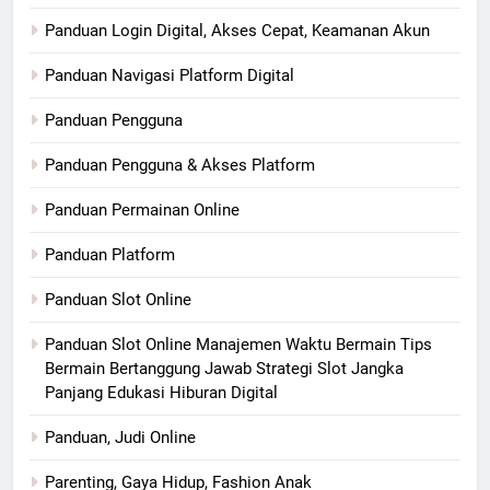
Panduan Login Digital, Akses Cepat, Keamanan Akun
Panduan Navigasi Platform Digital
Panduan Pengguna
Panduan Pengguna & Akses Platform
Panduan Permainan Online
Panduan Platform
Panduan Slot Online
Panduan Slot Online Manajemen Waktu Bermain Tips
Bermain Bertanggung Jawab Strategi Slot Jangka
Panjang Edukasi Hiburan Digital
Panduan, Judi Online
Parenting, Gaya Hidup, Fashion Anak