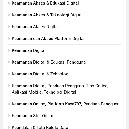
Keamanan Akses & Edukasi Digital
Keamanan Akses & Teknologi Digital
Keamanan Akses Digital
Keamanan dan Akses Platform Digital
Keamanan Digital
Keamanan Digital & Edukasi Pengguna
Keamanan Digital & Teknologi
Keamanan Digital, Panduan Pengguna, Tips Online,
Aplikasi Mobile, Teknologi Digital
Keamanan Online, Platform Kaya787, Panduan Pengguna
Keamanan Slot Online
Keandalan & Tata Kelola Data