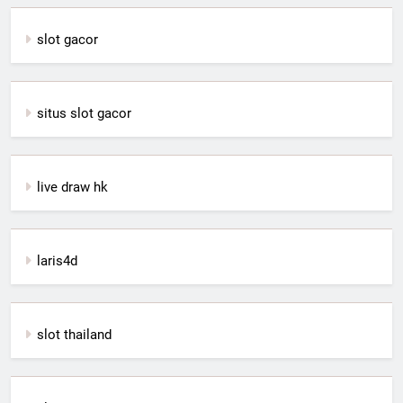
slot gacor
situs slot gacor
live draw hk
laris4d
slot thailand