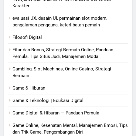
Karakter
evaluasi UX, desain UI, permainan slot modern,
pengalaman pengguna, keterlibatan pemain
Filosofi Digital
Fitur dan Bonus, Strategi Bermain Online, Panduan
Pemula, Tips Situs Judi, Manajemen Modal
Gambling, Slot Machines, Online Casino, Strategi
Bermain
Game & Hiburan
Game & Teknologi | Edukasi Digital
Game Digital & Hiburan — Panduan Pemula
Game Online, Kesehatan Mental, Manajemen Emosi, Tips
dan Trik Game, Pengembangan Diri