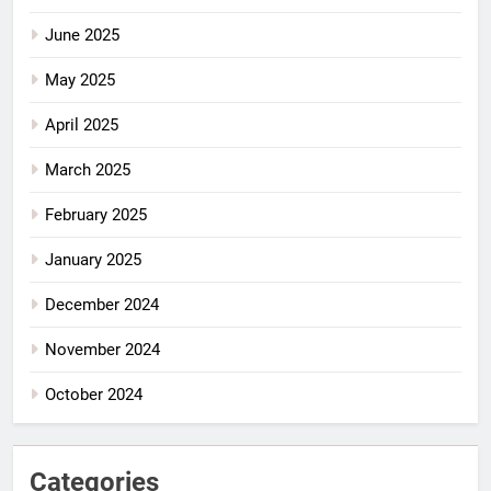
June 2025
May 2025
April 2025
March 2025
February 2025
January 2025
December 2024
November 2024
October 2024
Categories