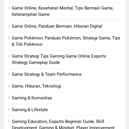
Game Online, Kesehatan Mental, Tips Bermain Game,
Keterampilan Game
Game Online, Panduan Bermain, Hiburan Digital
Game Pokémon, Panduan Pokémon, Strategi Game, Tips
& Trik Pokémon
Game Strategi Tips Gaming Game Online Esports
Strategy Gameplay Guide
Game Strategy & Team Performance
Game, Hiburan, Teknologi
Gaming & Komunitas
Gaming & Lifestyle
Gaming Education, Esports Beginner Guide, Skill
Development, Gaming & Mindset, Player Improvement