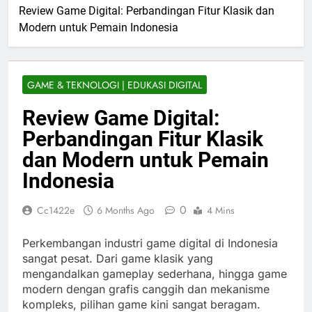
Review Game Digital: Perbandingan Fitur Klasik dan
Modern untuk Pemain Indonesia
GAME & TEKNOLOGI | EDUKASI DIGITAL
Review Game Digital:
Perbandingan Fitur Klasik
dan Modern untuk Pemain
Indonesia
0
Cc1422e
6 Months Ago
4 Mins
Perkembangan industri game digital di Indonesia
sangat pesat. Dari game klasik yang
mengandalkan gameplay sederhana, hingga game
modern dengan grafis canggih dan mekanisme
kompleks, pilihan game kini sangat beragam.