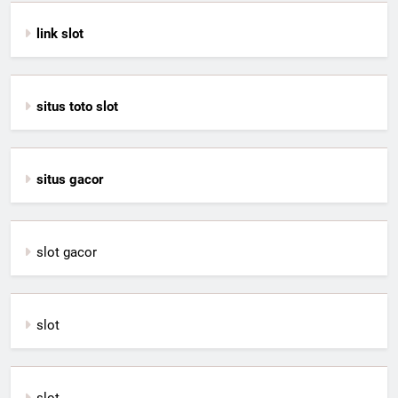
link slot
situs toto slot
situs gacor
slot gacor
slot