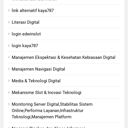
link alternatif kaya787
Literasi Digital
login edwinslot
login kaya787
Manajemen Ekspektasi & Kesehatan Kebiasaan Digital
Manajemen Navigasi Digital
Media & Teknologi Digital
Mekanisme Slot & Inovasi Teknologi
Monitoring Server Digital,Stabilitas Sistem
Online,Performa Layanan,Infrastruktur
Teknologi,Manajemen Platform