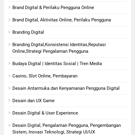
Brand Digital & Perilaku Pengguna Online
Brand Digital, Aktivitas Online, Perilaku Pengguna
Branding Digital
Branding Digital,Konsistensi Identitas,Reputasi
Online,Strategi Pengalaman Pengguna
Budaya Digital | Identitas Sosial | Tren Media
Casino, Slot Online, Pembayaran
Desain Antarmuka dan Kenyamanan Pengguna Digital
Desain dan UX Game
Desain Digital & User Experience
Desain Digital, Pengalaman Pengguna, Pengembangan
Sistem, Inovasi Teknologi, Strategi UI/UX