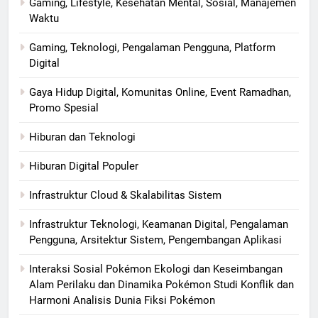
Gaming, Lifestyle, Kesehatan Mental, Sosial, Manajemen
Waktu
Gaming, Teknologi, Pengalaman Pengguna, Platform
Digital
Gaya Hidup Digital, Komunitas Online, Event Ramadhan,
Promo Spesial
Hiburan dan Teknologi
Hiburan Digital Populer
Infrastruktur Cloud & Skalabilitas Sistem
Infrastruktur Teknologi, Keamanan Digital, Pengalaman
Pengguna, Arsitektur Sistem, Pengembangan Aplikasi
Interaksi Sosial Pokémon Ekologi dan Keseimbangan
Alam Perilaku dan Dinamika Pokémon Studi Konflik dan
Harmoni Analisis Dunia Fiksi Pokémon