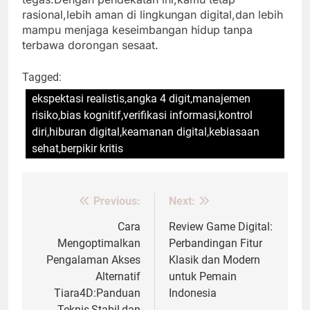
rasional,lebih aman di lingkungan digital,dan lebih
mampu menjaga keseimbangan hidup tanpa
terbawa dorongan sesaat.
Tagged:
ekspektasi realistis,angka 4 digit,manajemen
risiko,bias kognitif,verifikasi informasi,kontrol
diri,hiburan digital,keamanan digital,kebiasaan
sehat,berpikir kritis
Previous:
Next:
Post
navigation
Cara
Review Game Digital:
Mengoptimalkan
Perbandingan Fitur
Pengalaman Akses
Klasik dan Modern
Alternatif
untuk Pemain
Tiara4D:Panduan
Indonesia
Teknis,Stabil,dan