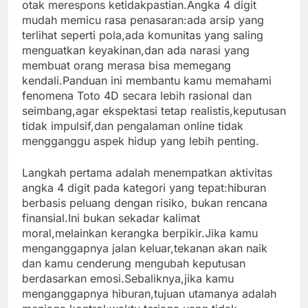
otak merespons ketidakpastian.Angka 4 digit
mudah memicu rasa penasaran:ada arsip yang
terlihat seperti pola,ada komunitas yang saling
menguatkan keyakinan,dan ada narasi yang
membuat orang merasa bisa memegang
kendali.Panduan ini membantu kamu memahami
fenomena Toto 4D secara lebih rasional dan
seimbang,agar ekspektasi tetap realistis,keputusan
tidak impulsif,dan pengalaman online tidak
mengganggu aspek hidup yang lebih penting.
Langkah pertama adalah menempatkan aktivitas
angka 4 digit pada kategori yang tepat:hiburan
berbasis peluang dengan risiko, bukan rencana
finansial.Ini bukan sekadar kalimat
moral,melainkan kerangka berpikir.Jika kamu
menganggapnya jalan keluar,tekanan akan naik
dan kamu cenderung mengubah keputusan
berdasarkan emosi.Sebaliknya,jika kamu
menganggapnya hiburan,tujuan utamanya adalah