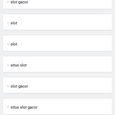
slot gacor
slot
slot
situs slot
slot gacor
situs slot gacor