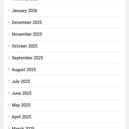
January 2026
December 2025
November 2025
October 2025
September 2025
August 2025
July 2025
June 2025
May 2025
April 2025
March 2025