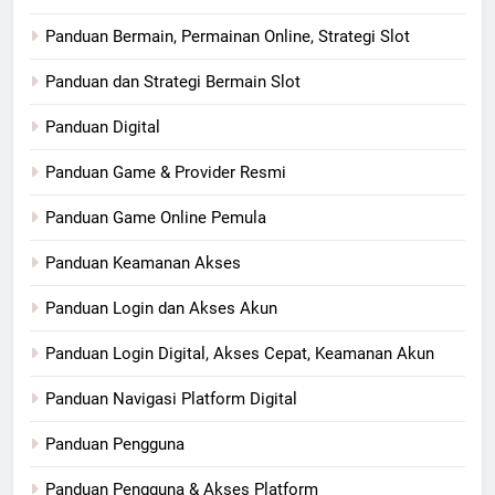
Panduan Bermain, Permainan Online, Strategi Slot
Panduan dan Strategi Bermain Slot
Panduan Digital
Panduan Game & Provider Resmi
Panduan Game Online Pemula
Panduan Keamanan Akses
Panduan Login dan Akses Akun
Panduan Login Digital, Akses Cepat, Keamanan Akun
Panduan Navigasi Platform Digital
Panduan Pengguna
Panduan Pengguna & Akses Platform