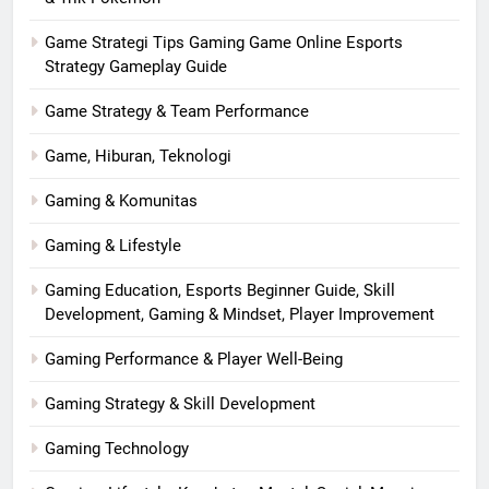
Game Strategi Tips Gaming Game Online Esports
Strategy Gameplay Guide
Game Strategy & Team Performance
Game, Hiburan, Teknologi
Gaming & Komunitas
Gaming & Lifestyle
Gaming Education, Esports Beginner Guide, Skill
Development, Gaming & Mindset, Player Improvement
Gaming Performance & Player Well-Being
Gaming Strategy & Skill Development
Gaming Technology