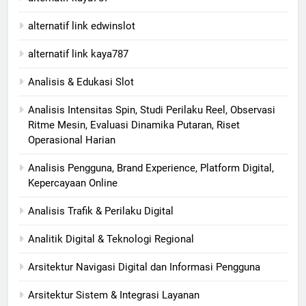
alternatif link edwinslot
alternatif link kaya787
Analisis & Edukasi Slot
Analisis Intensitas Spin, Studi Perilaku Reel, Observasi
Ritme Mesin, Evaluasi Dinamika Putaran, Riset
Operasional Harian
Analisis Pengguna, Brand Experience, Platform Digital,
Kepercayaan Online
Analisis Trafik & Perilaku Digital
Analitik Digital & Teknologi Regional
Arsitektur Navigasi Digital dan Informasi Pengguna
Arsitektur Sistem & Integrasi Layanan