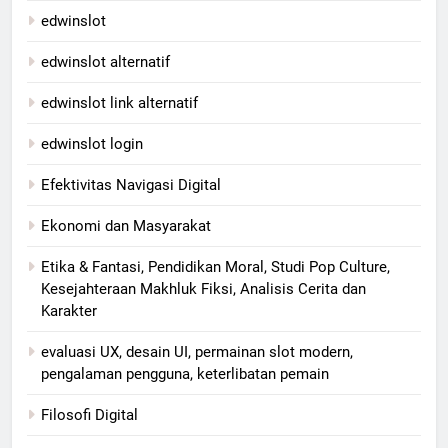
edwinslot
edwinslot alternatif
edwinslot link alternatif
edwinslot login
Efektivitas Navigasi Digital
Ekonomi dan Masyarakat
Etika & Fantasi, Pendidikan Moral, Studi Pop Culture,
Kesejahteraan Makhluk Fiksi, Analisis Cerita dan
Karakter
evaluasi UX, desain UI, permainan slot modern,
pengalaman pengguna, keterlibatan pemain
Filosofi Digital