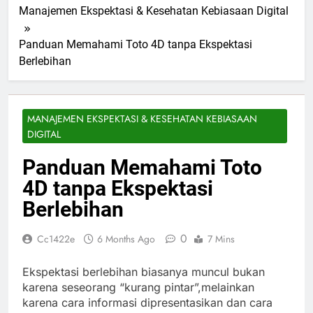
Manajemen Ekspektasi & Kesehatan Kebiasaan Digital
Panduan Memahami Toto 4D tanpa Ekspektasi
Berlebihan
MANAJEMEN EKSPEKTASI & KESEHATAN KEBIASAAN
DIGITAL
Panduan Memahami Toto
4D tanpa Ekspektasi
Berlebihan
0
Cc1422e
6 Months Ago
7 Mins
Ekspektasi berlebihan biasanya muncul bukan
karena seseorang “kurang pintar”,melainkan
karena cara informasi dipresentasikan dan cara