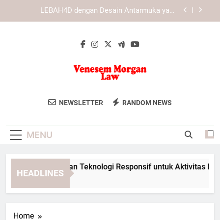
Skip
Cara Memahami Fungsi Menu Utama pada
to
Platform KAYA787
content
KAYA787 dengan Navigasi Ringkas untuk
Mempermudah Akses Informasi
EDWINSLOT dengan Teknologi Responsif untuk
Aktivitas Digital Harian
LEBAH4D dengan Desain Antarmuka yang
Responsif dan Fungsional
Venesem
Dapatkan Layanan Konsultasi Hukum
Cara Memahami Fungsi Menu Utama pada
NEWSLETTER
RANDOM NEWS
Platform KAYA787
Morgan Law
Profesional Di Venesem Morgan Law.
KAYA787 dengan Navigasi Ringkas untuk
Solusi Hukum Untuk Kebutuhan Anda.
Mempermudah Akses Informasi
MENU
WINSLOT dengan Teknologi Responsif untuk Aktivitas Digital 
HEADLINES
Weeks Ago
Home