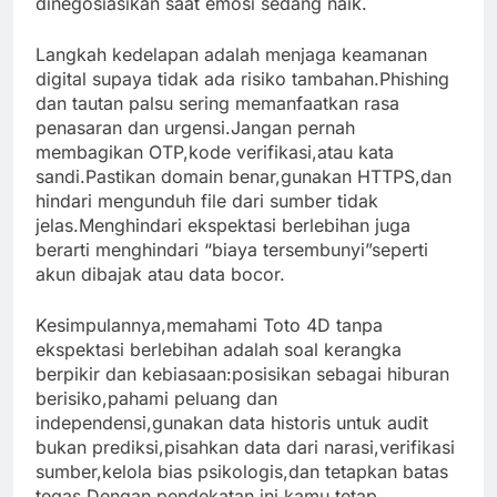
dinegosiasikan saat emosi sedang naik.
Langkah kedelapan adalah menjaga keamanan
digital supaya tidak ada risiko tambahan.Phishing
dan tautan palsu sering memanfaatkan rasa
penasaran dan urgensi.Jangan pernah
membagikan OTP,kode verifikasi,atau kata
sandi.Pastikan domain benar,gunakan HTTPS,dan
hindari mengunduh file dari sumber tidak
jelas.Menghindari ekspektasi berlebihan juga
berarti menghindari “biaya tersembunyi”seperti
akun dibajak atau data bocor.
Kesimpulannya,memahami Toto 4D tanpa
ekspektasi berlebihan adalah soal kerangka
berpikir dan kebiasaan:posisikan sebagai hiburan
berisiko,pahami peluang dan
independensi,gunakan data historis untuk audit
bukan prediksi,pisahkan data dari narasi,verifikasi
sumber,kelola bias psikologis,dan tetapkan batas
tegas.Dengan pendekatan ini,kamu tetap