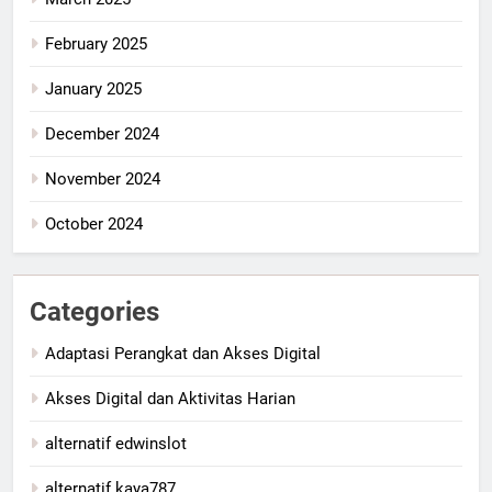
February 2025
January 2025
December 2024
November 2024
October 2024
Categories
Adaptasi Perangkat dan Akses Digital
Akses Digital dan Aktivitas Harian
alternatif edwinslot
alternatif kaya787