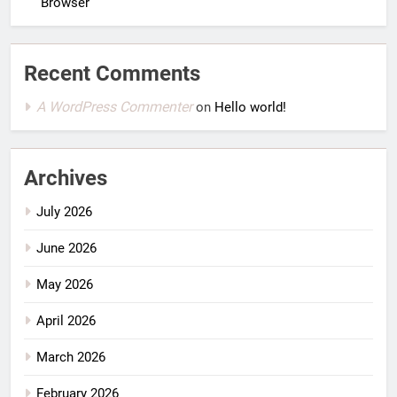
Browser
Recent Comments
A WordPress Commenter
on
Hello world!
Archives
July 2026
June 2026
May 2026
April 2026
March 2026
February 2026