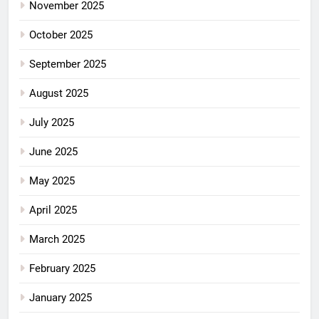
November 2025
October 2025
September 2025
August 2025
July 2025
June 2025
May 2025
April 2025
March 2025
February 2025
January 2025