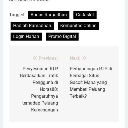
Tagged:
Bonus Ramadhan
Corlaslot
Hadiah Ramadhan
Komunitas Online
Login Harian
Promo Digital
Previous:
Next:
Post
navigation
Penyesuaian RTP
Perbandingan RTP di
Berdasarkan Trafik
Berbagai Situs
Pengguna di
Gacor: Mana yang
Horas88:
Memberi Peluang
Pengaruhnya
Terbaik?
terhadap Peluang
Kemenangan