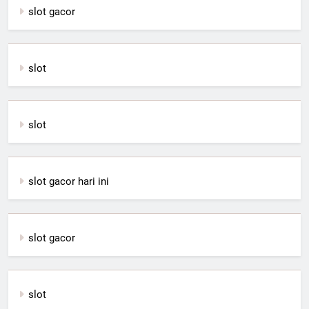
slot gacor
slot
slot
slot gacor hari ini
slot gacor
slot