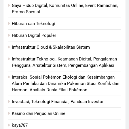
Gaya Hidup Digital, Komunitas Online, Event Ramadhan,
Promo Spesial
Hiburan dan Teknologi
Hiburan Digital Populer
Infrastruktur Cloud & Skalabilitas Sistem
Infrastruktur Teknologi, Keamanan Digital, Pengalaman
Pengguna, Arsitektur Sistem, Pengembangan Aplikasi
Interaksi Sosial Pokémon Ekologi dan Keseimbangan
Alam Perilaku dan Dinamika Pokémon Studi Konflik dan
Harmoni Analisis Dunia Fiksi Pokémon
Investasi, Teknologi Finansial, Panduan Investor
Kasino dan Perjudian Online
kaya787