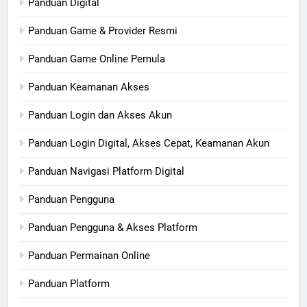
Panduan Digital
Panduan Game & Provider Resmi
Panduan Game Online Pemula
Panduan Keamanan Akses
Panduan Login dan Akses Akun
Panduan Login Digital, Akses Cepat, Keamanan Akun
Panduan Navigasi Platform Digital
Panduan Pengguna
Panduan Pengguna & Akses Platform
Panduan Permainan Online
Panduan Platform