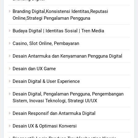
Branding Digital,Konsistensi Identitas,Reputasi
Online,Strategi Pengalaman Pengguna
Budaya Digital | Identitas Sosial | Tren Media
Casino, Slot Online, Pembayaran
Desain Antarmuka dan Kenyamanan Pengguna Digital
Desain dan UX Game
Desain Digital & User Experience
Desain Digital, Pengalaman Pengguna, Pengembangan
Sistem, Inovasi Teknologi, Strategi UI/UX
Desain Responsif dan Antarmuka Digital
Desain UX & Optimasi Konversi