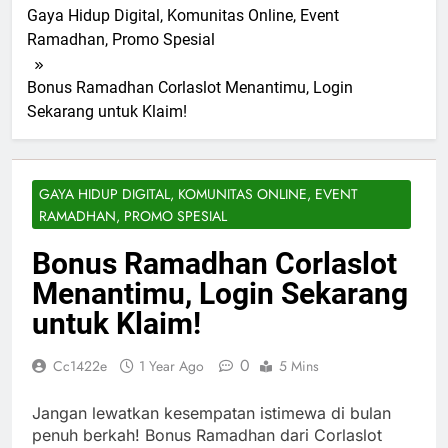
Gaya Hidup Digital, Komunitas Online, Event
Ramadhan, Promo Spesial
Bonus Ramadhan Corlaslot Menantimu, Login
Sekarang untuk Klaim!
GAYA HIDUP DIGITAL, KOMUNITAS ONLINE, EVENT
RAMADHAN, PROMO SPESIAL
Bonus Ramadhan Corlaslot
Menantimu, Login Sekarang
untuk Klaim!
0
Cc1422e
1 Year Ago
5 Mins
Jangan lewatkan kesempatan istimewa di bulan
penuh berkah! Bonus Ramadhan dari Corlaslot