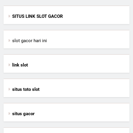
SITUS LINK SLOT GACOR
slot gacor hari ini
link slot
situs toto slot
situs gacor