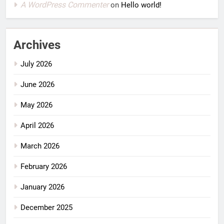
A WordPress Commenter
on
Hello world!
Archives
July 2026
June 2026
May 2026
April 2026
March 2026
February 2026
January 2026
December 2025