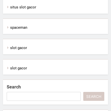
situs slot gacor
spaceman
slot gacor
slot gacor
Search
SEARCH