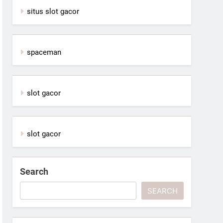
situs slot gacor
spaceman
slot gacor
slot gacor
Search
SEARCH