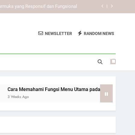
rmuka yang Responsif dan Fungsional
i Menu Utama pada Platform KAYA787
 untuk Mempermudah Akses Informasi
NEWSLETTER
RANDOM NEWS
ponsif untuk Aktivitas Digital Harian
w. Solusi Hukum Untuk Kebutuhan Anda.
rmuka yang Responsif dan Fungsional
i Menu Utama pada Platform KAYA787
 untuk Mempermudah Akses Informasi
 Memahami Fungsi Menu Utama pada Platform KAYA787
s Ago