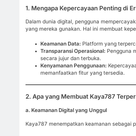
1. Mengapa Kepercayaan Penting di Era
Dalam dunia digital, pengguna mempercayaka
yang mereka gunakan. Hal ini membuat keper
Keamanan Data:
Platform yang terperc
Transparansi Operasional:
Pengguna me
secara jujur dan terbuka.
Kenyamanan Penggunaan:
Kepercayaa
memanfaatkan fitur yang tersedia.
2. Apa yang Membuat Kaya787 Terpe
a. Keamanan Digital yang Unggul
Kaya787 menempatkan keamanan sebagai pri