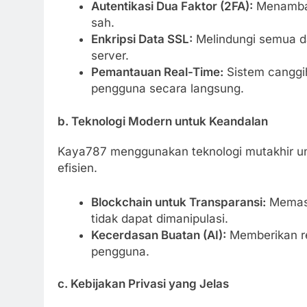
Autentikasi Dua Faktor (2FA):
Menambah
sah.
Enkripsi Data SSL:
Melindungi semua da
server.
Pemantauan Real-Time:
Sistem canggih
pengguna secara langsung.
b. Teknologi Modern untuk Keandalan
Kaya787 menggunakan teknologi mutakhir un
efisien.
Blockchain untuk Transparansi:
Memast
tidak dapat dimanipulasi.
Kecerdasan Buatan (AI):
Memberikan re
pengguna.
c. Kebijakan Privasi yang Jelas