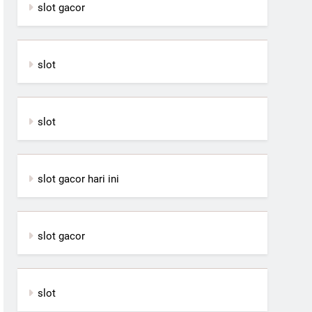
slot gacor
slot
slot
slot gacor hari ini
slot gacor
slot