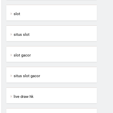
slot
situs slot
slot gacor
situs slot gacor
live draw hk