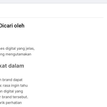
icari oleh
 digital yang jelas,
 yang mengutamakan
at dalam
h brand dapat
: rasa ingin tahu
 digital yang
 brand tersebut.
rik perhatian