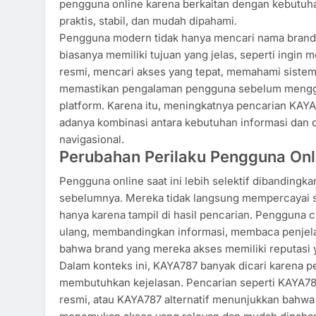
pengguna online karena berkaitan dengan kebutuha
praktis, stabil, dan mudah dipahami.
Pengguna modern tidak hanya mencari nama brand
biasanya memiliki tujuan yang jelas, seperti ingin 
resmi, mencari akses yang tepat, memahami siste
memastikan pengalaman pengguna sebelum meng
platform. Karena itu, meningkatnya pencarian KA
adanya kombinasi antara kebutuhan informasi dan
navigasional.
Perubahan Perilaku Pengguna On
Pengguna online saat ini lebih selektif dibandingk
sebelumnya. Mereka tidak langsung mempercayai 
hanya karena tampil di hasil pencarian. Pengguna
ulang, membandingkan informasi, membaca penjel
bahwa brand yang mereka akses memiliki reputasi y
Dalam konteks ini, KAYA787 banyak dicari karena 
membutuhkan kejelasan. Pencarian seperti KAYA78
resmi, atau KAYA787 alternatif menunjukkan bahwa