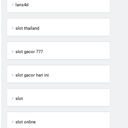
laris4d
slot thailand
slot gacor 777
slot gacor hari ini
slot
slot online