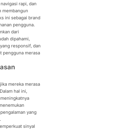
navigasi rapi, dan
dah membangun
s ini sebagai brand
amanan pengguna.
inkan dari
udah dipahami,
yang responsif, dan
at pengguna merasa
lasan
jika mereka merasa
alam hal ini,
 meningkatnya
h menemukan
n pengalaman yang
.
emperkuat sinyal