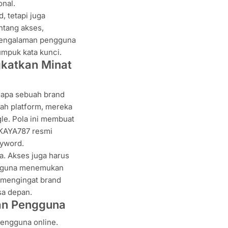
nal.
, tetapi juga
ntang akses,
n pengalaman pengguna
umpuk kata kunci.
gkatkan Minat
ngapa sebuah brand
uah platform, mereka
gle. Pola ini membuat
 KAYA787 resmi
eyword.
a. Akses juga harus
engguna menemukan
 mengingat brand
sa depan.
an Pengguna
pengguna online.