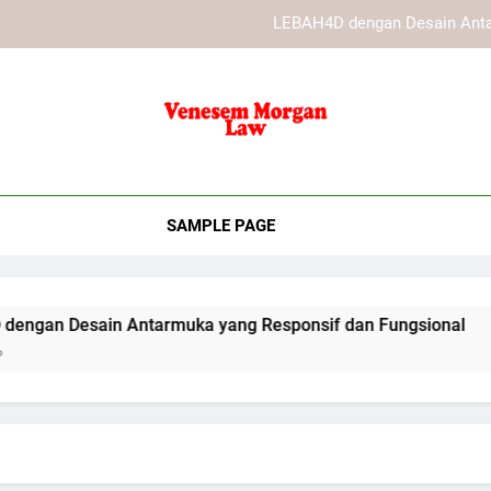
LEBAH4D dengan Desain Anta
Cara Memahami Fungs
KAYA787 dengan Navigasi Ringkas
esem Morgan Law
EDWINSLOT dengan Teknologi Res
Layanan Konsultasi Hukum Profesional Di Venesem Morgan La
LEBAH4D dengan Desain Anta
SAMPLE PAGE
Cara Memahami Fungs
KAYA787 dengan Navigasi Ringkas
in Antarmuka yang Responsif dan Fungsional
Cara Me
2 Weeks Ag