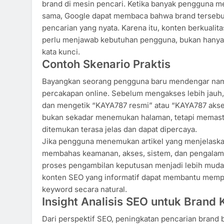
brand di mesin pencari. Ketika banyak pengguna 
sama, Google dapat membaca bahwa brand tersebut
pencarian yang nyata. Karena itu, konten berkualit
perlu menjawab kebutuhan pengguna, bukan hanya
kata kunci.
Contoh Skenario Praktis
Bayangkan seorang pengguna baru mendengar nam
percakapan online. Sebelum mengakses lebih jauh
dan mengetik “KAYA787 resmi” atau “KAYA787 akse
bukan sekadar menemukan halaman, tetapi memasti
ditemukan terasa jelas dan dapat dipercaya.
Jika pengguna menemukan artikel yang menjelaskan
membahas keamanan, akses, sistem, dan pengala
proses pengambilan keputusan menjadi lebih mudah.
konten SEO yang informatif dapat membantu memp
keyword secara natural.
Insight Analisis SEO untuk Brand
Dari perspektif SEO, peningkatan pencarian brand b