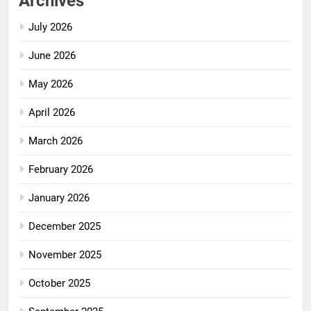
Archives
July 2026
June 2026
May 2026
April 2026
March 2026
February 2026
January 2026
December 2025
November 2025
October 2025