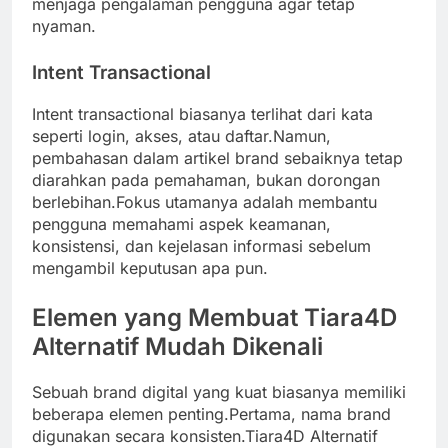
menjaga pengalaman pengguna agar tetap
nyaman.
Intent Transactional
Intent transactional biasanya terlihat dari kata
seperti login, akses, atau daftar.Namun,
pembahasan dalam artikel brand sebaiknya tetap
diarahkan pada pemahaman, bukan dorongan
berlebihan.Fokus utamanya adalah membantu
pengguna memahami aspek keamanan,
konsistensi, dan kejelasan informasi sebelum
mengambil keputusan apa pun.
Elemen yang Membuat Tiara4D
Alternatif Mudah Dikenali
Sebuah brand digital yang kuat biasanya memiliki
beberapa elemen penting.Pertama, nama brand
digunakan secara konsisten.Tiara4D Alternatif