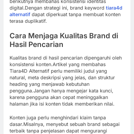
berikutnya membahas konsistensi identitas
digital.Dengan strategi ini, brand keyword
tiara4d
alternatif
dapat diperkuat tanpa membuat konten
terasa duplikatif.
Cara Menjaga Kualitas Brand di
Hasil Pencarian
Kualitas brand di hasil pencarian dipengaruhi oleh
konsistensi konten.Artikel yang membahas
Tiara4D Alternatif perlu memiliki judul yang
natural, meta deskripsi yang jelas, dan struktur
heading yang menjawab kebutuhan
pengguna.Jangan hanya mengejar kata kunci,
karena pengguna akan cepat meninggalkan
halaman jika isi konten tidak memberikan nilai.
Konten juga perlu menghindari klaim tanpa
dasar.Misalnya, menyebut sebuah brand sebagai
terbaik tanpa penjelasan dapat mengurangi