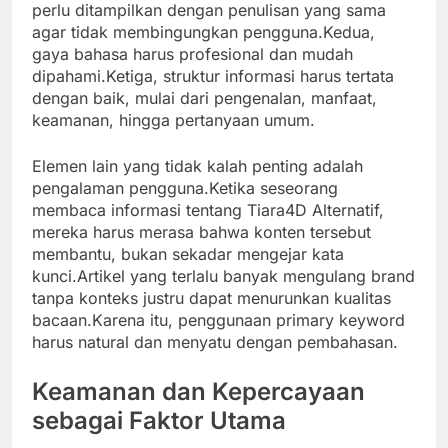
perlu ditampilkan dengan penulisan yang sama
agar tidak membingungkan pengguna.Kedua,
gaya bahasa harus profesional dan mudah
dipahami.Ketiga, struktur informasi harus tertata
dengan baik, mulai dari pengenalan, manfaat,
keamanan, hingga pertanyaan umum.
Elemen lain yang tidak kalah penting adalah
pengalaman pengguna.Ketika seseorang
membaca informasi tentang Tiara4D Alternatif,
mereka harus merasa bahwa konten tersebut
membantu, bukan sekadar mengejar kata
kunci.Artikel yang terlalu banyak mengulang brand
tanpa konteks justru dapat menurunkan kualitas
bacaan.Karena itu, penggunaan primary keyword
harus natural dan menyatu dengan pembahasan.
Keamanan dan Kepercayaan
sebagai Faktor Utama