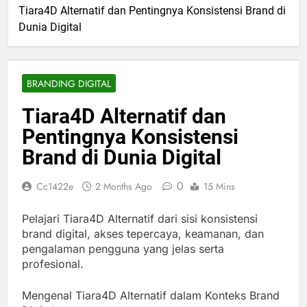
Tiara4D Alternatif dan Pentingnya Konsistensi Brand di
Dunia Digital
BRANDING DIGITAL
Tiara4D Alternatif dan
Pentingnya Konsistensi
Brand di Dunia Digital
0
Cc1422e
2 Months Ago
15 Mins
Pelajari Tiara4D Alternatif dari sisi konsistensi
brand digital, akses tepercaya, keamanan, dan
pengalaman pengguna yang jelas serta
profesional.
Mengenal Tiara4D Alternatif dalam Konteks Brand