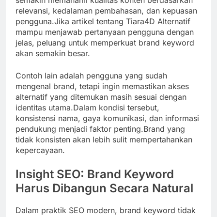
relevansi, kedalaman pembahasan, dan kepuasan
pengguna.Jika artikel tentang Tiara4D Alternatif
mampu menjawab pertanyaan pengguna dengan
jelas, peluang untuk memperkuat brand keyword
akan semakin besar.
Contoh lain adalah pengguna yang sudah
mengenal brand, tetapi ingin memastikan akses
alternatif yang ditemukan masih sesuai dengan
identitas utama.Dalam kondisi tersebut,
konsistensi nama, gaya komunikasi, dan informasi
pendukung menjadi faktor penting.Brand yang
tidak konsisten akan lebih sulit mempertahankan
kepercayaan.
Insight SEO: Brand Keyword
Harus Dibangun Secara Natural
Dalam praktik SEO modern, brand keyword tidak