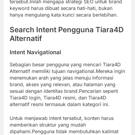
tersebut.Inilah mengapa strategi SEO untuk brand
keyword harus dibuat secara hati-hati, bukan
hanya mengulang kata kunci secara berlebihan.
Search Intent Pengguna Tiara4D
Alternatif
Intent Navigational
Sebagian besar pengguna yang mencari Tiara4D
Alternatif memiliki tujuan navigational.Mereka ingin
menemukan arah yang jelas menuju informasi
brand, akses yang relevan, atau halaman yang
sesuai dengan identitas brand.Pencarian seperti
Tiara4D login, Tiara4D resmi, dan Tiara4D
alternatif resmi termasuk dalam kategori ini.
Untuk menjawab intent tersebut, konten harus
memberikan struktur yang mudah
dipahami.Pengguna tidak membutuhkan kalimat