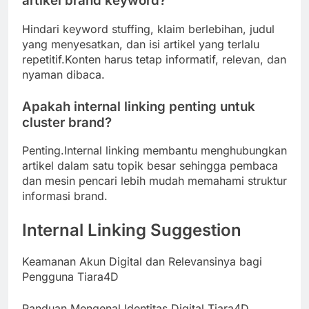
artikel brand keyword?
Hindari keyword stuffing, klaim berlebihan, judul
yang menyesatkan, dan isi artikel yang terlalu
repetitif.Konten harus tetap informatif, relevan, dan
nyaman dibaca.
Apakah internal linking penting untuk
cluster brand?
Penting.Internal linking membantu menghubungkan
artikel dalam satu topik besar sehingga pembaca
dan mesin pencari lebih mudah memahami struktur
informasi brand.
Internal Linking Suggestion
Keamanan Akun Digital dan Relevansinya bagi
Pengguna Tiara4D
Panduan Mengenal Identitas Digital Tiara4D