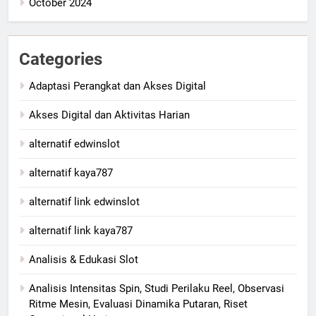
October 2024
Categories
Adaptasi Perangkat dan Akses Digital
Akses Digital dan Aktivitas Harian
alternatif edwinslot
alternatif kaya787
alternatif link edwinslot
alternatif link kaya787
Analisis & Edukasi Slot
Analisis Intensitas Spin, Studi Perilaku Reel, Observasi
Ritme Mesin, Evaluasi Dinamika Putaran, Riset