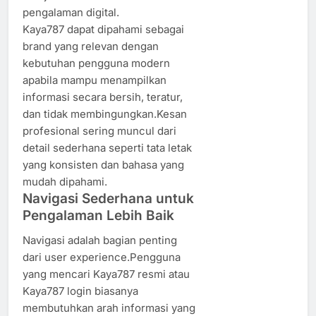
pengalaman digital.
Kaya787 dapat dipahami sebagai
brand yang relevan dengan
kebutuhan pengguna modern
apabila mampu menampilkan
informasi secara bersih, teratur,
dan tidak membingungkan.Kesan
profesional sering muncul dari
detail sederhana seperti tata letak
yang konsisten dan bahasa yang
mudah dipahami.
Navigasi Sederhana untuk
Pengalaman Lebih Baik
Navigasi adalah bagian penting
dari user experience.Pengguna
yang mencari Kaya787 resmi atau
Kaya787 login biasanya
membutuhkan arah informasi yang