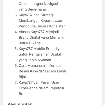
Online dengan Navigasi
yang Sederhana
Kaya787 dan Strategi
Membangun Kepercayaan
Pengguna Secara Konsisten
Alasan Kaya787 Menjadi
Brand Digital yang Menarik
untuk Dikenal
Kaya787 Mobile Friendly
untuk Pengalaman Digital
yang Lebih Nyaman
Cara Memahami Informasi
Resmi Kaya787 secara Lebih
Bijak
Kaya787 dan Peran User
Experience dalam Reputasi
Brand
Kesimpulan