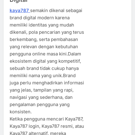
kaya787
semakin dikenal sebagai
brand digital modern karena
memiliki identitas yang mudah
dikenali, pola pencarian yang terus
berkembang, serta pembahasan
yang relevan dengan kebutuhan
pengguna online masa kini.Dalam
ekosistem digital yang kompetitif,
sebuah brand tidak cukup hanya
memiliki nama yang unik.Brand
juga perlu menghadirkan informasi
yang jelas, tampilan yang rapi,
navigasi yang sederhana, dan
pengalaman pengguna yang
konsisten.
Ketika pengguna mencari Kaya787,
Kaya787 login, Kaya787 resmi, atau
Kaya787 alternatif, mereka