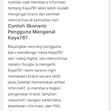
nyaman saat membaca informasi
tentang Kaya787 akan lebih mudah
mengingat brand dan kembali
mencarinya di kemudian hari.
Contoh Skenario
Pengguna Mengenal
Kaya787
Bayangkan seorang pengguna
baru mendengar nama Kaya787
dari ruang digital, lalu mencarinya
melalui Google.Ia mengetik
Kaya787 resmi karena ingin
memahami brand secara lebih
jelas.Setelah menemukan artikel
informatif, ia membaca bagian
pengenalan brand, tampilan
responsif, navigasi sederhana,
keamanan informasi, dan FAQ.