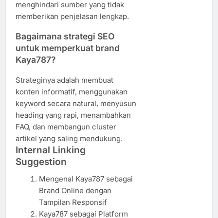
menghindari sumber yang tidak
memberikan penjelasan lengkap.
Bagaimana strategi SEO
untuk memperkuat brand
Kaya787?
Strateginya adalah membuat
konten informatif, menggunakan
keyword secara natural, menyusun
heading yang rapi, menambahkan
FAQ, dan membangun cluster
artikel yang saling mendukung.
Internal Linking
Suggestion
Mengenal Kaya787 sebagai
Brand Online dengan
Tampilan Responsif
Kaya787 sebagai Platform