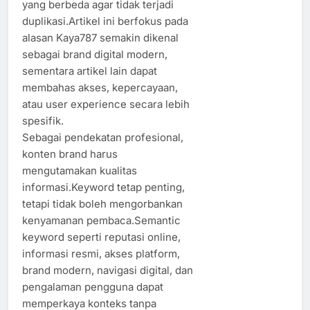
yang berbeda agar tidak terjadi
duplikasi.Artikel ini berfokus pada
alasan Kaya787 semakin dikenal
sebagai brand digital modern,
sementara artikel lain dapat
membahas akses, kepercayaan,
atau user experience secara lebih
spesifik.
Sebagai pendekatan profesional,
konten brand harus
mengutamakan kualitas
informasi.Keyword tetap penting,
tetapi tidak boleh mengorbankan
kenyamanan pembaca.Semantic
keyword seperti reputasi online,
informasi resmi, akses platform,
brand modern, navigasi digital, dan
pengalaman pengguna dapat
memperkaya konteks tanpa