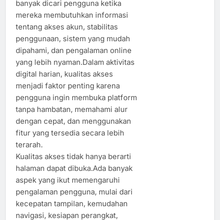
banyak dicari pengguna ketika
mereka membutuhkan informasi
tentang akses akun, stabilitas
penggunaan, sistem yang mudah
dipahami, dan pengalaman online
yang lebih nyaman.Dalam aktivitas
digital harian, kualitas akses
menjadi faktor penting karena
pengguna ingin membuka platform
tanpa hambatan, memahami alur
dengan cepat, dan menggunakan
fitur yang tersedia secara lebih
terarah.
Kualitas akses tidak hanya berarti
halaman dapat dibuka.Ada banyak
aspek yang ikut memengaruhi
pengalaman pengguna, mulai dari
kecepatan tampilan, kemudahan
navigasi, kesiapan perangkat,