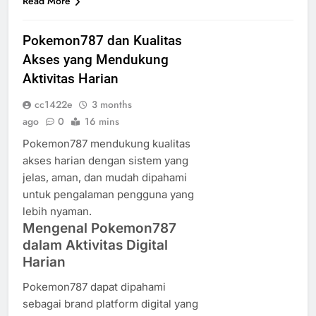
Read More
Pokemon787 dan Kualitas
Akses yang Mendukung
Aktivitas Harian
cc1422e
3 months
ago
0
16 mins
Pokemon787 mendukung kualitas
akses harian dengan sistem yang
jelas, aman, dan mudah dipahami
untuk pengalaman pengguna yang
lebih nyaman.
Mengenal Pokemon787
dalam Aktivitas Digital
Harian
Pokemon787 dapat dipahami
sebagai brand platform digital yang