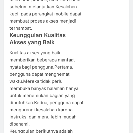
sebelum melanjutkan.Kesalahan
kecil pada perangkat mobile dapat
membuat proses akses menjadi
terhambat.
Keunggulan Kualitas
Akses yang Baik
Kualitas akses yang baik
memberikan beberapa manfaat
nyata bagi pengguna.Pertama,
pengguna dapat menghemat
waktu.Mereka tidak perlu
membuka banyak halaman hanya
untuk menemukan bagian yang
dibutuhkan.Kedua, pengguna dapat
mengurangi kesalahan karena
instruksi dan menu lebih mudah
dipahami.
Keunggulan berikutnya adalah