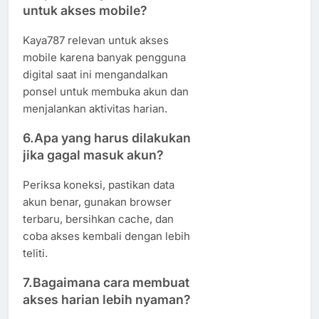
untuk akses mobile?
Kaya787 relevan untuk akses
mobile karena banyak pengguna
digital saat ini mengandalkan
ponsel untuk membuka akun dan
menjalankan aktivitas harian.
6.Apa yang harus dilakukan
jika gagal masuk akun?
Periksa koneksi, pastikan data
akun benar, gunakan browser
terbaru, bersihkan cache, dan
coba akses kembali dengan lebih
teliti.
7.Bagaimana cara membuat
akses harian lebih nyaman?