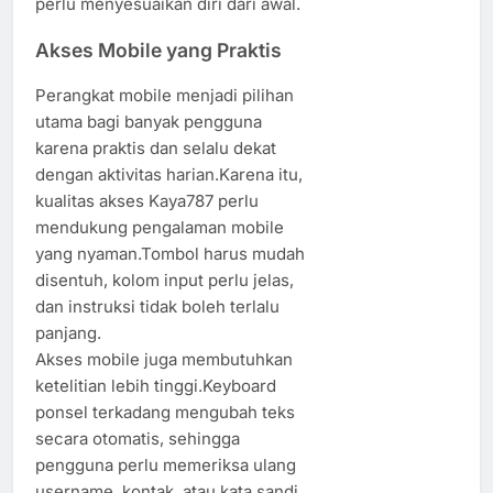
perlu menyesuaikan diri dari awal.
Akses Mobile yang Praktis
Perangkat mobile menjadi pilihan
utama bagi banyak pengguna
karena praktis dan selalu dekat
dengan aktivitas harian.Karena itu,
kualitas akses Kaya787 perlu
mendukung pengalaman mobile
yang nyaman.Tombol harus mudah
disentuh, kolom input perlu jelas,
dan instruksi tidak boleh terlalu
panjang.
Akses mobile juga membutuhkan
ketelitian lebih tinggi.Keyboard
ponsel terkadang mengubah teks
secara otomatis, sehingga
pengguna perlu memeriksa ulang
username, kontak, atau kata sandi