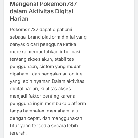
Mengenal Pokemon787
dalam Aktivitas Digital
Harian
Pokemon787 dapat dipahami
sebagai brand platform digital yang
banyak dicari pengguna ketika
mereka membutuhkan informasi
tentang akses akun, stabilitas
penggunaan, sistem yang mudah
dipahami, dan pengalaman online
yang lebih nyaman.Dalam aktivitas
digital harian, kualitas akses
menjadi faktor penting karena
pengguna ingin membuka platform
tanpa hambatan, memahami alur
dengan cepat, dan menggunakan
fitur yang tersedia secara lebih
terarah.