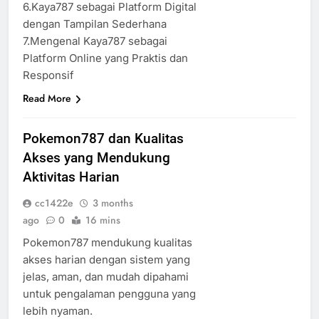
6.Kaya787 sebagai Platform Digital
dengan Tampilan Sederhana
7.Mengenal Kaya787 sebagai
Platform Online yang Praktis dan
Responsif
Read More
Pokemon787 dan Kualitas
Akses yang Mendukung
Aktivitas Harian
cc1422e
3 months
ago
0
16 mins
Pokemon787 mendukung kualitas
akses harian dengan sistem yang
jelas, aman, dan mudah dipahami
untuk pengalaman pengguna yang
lebih nyaman.