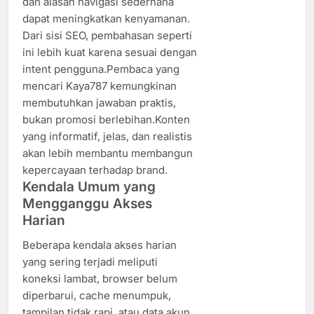
dan alasan navigasi sederhana
dapat meningkatkan kenyamanan.
Dari sisi SEO, pembahasan seperti
ini lebih kuat karena sesuai dengan
intent pengguna.Pembaca yang
mencari Kaya787 kemungkinan
membutuhkan jawaban praktis,
bukan promosi berlebihan.Konten
yang informatif, jelas, dan realistis
akan lebih membantu membangun
kepercayaan terhadap brand.
Kendala Umum yang
Mengganggu Akses
Harian
Beberapa kendala akses harian
yang sering terjadi meliputi
koneksi lambat, browser belum
diperbarui, cache menumpuk,
tampilan tidak rapi, atau data akun