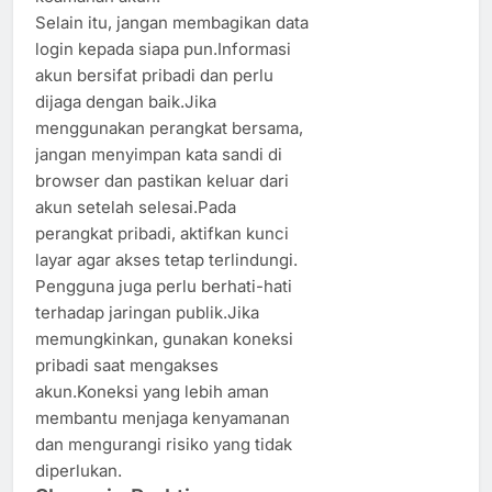
Selain itu, jangan membagikan data
login kepada siapa pun.Informasi
akun bersifat pribadi dan perlu
dijaga dengan baik.Jika
menggunakan perangkat bersama,
jangan menyimpan kata sandi di
browser dan pastikan keluar dari
akun setelah selesai.Pada
perangkat pribadi, aktifkan kunci
layar agar akses tetap terlindungi.
Pengguna juga perlu berhati-hati
terhadap jaringan publik.Jika
memungkinkan, gunakan koneksi
pribadi saat mengakses
akun.Koneksi yang lebih aman
membantu menjaga kenyamanan
dan mengurangi risiko yang tidak
diperlukan.