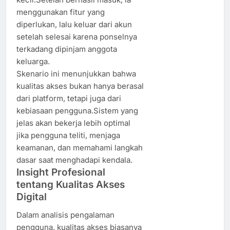
menggunakan fitur yang
diperlukan, lalu keluar dari akun
setelah selesai karena ponselnya
terkadang dipinjam anggota
keluarga.
Skenario ini menunjukkan bahwa
kualitas akses bukan hanya berasal
dari platform, tetapi juga dari
kebiasaan pengguna.Sistem yang
jelas akan bekerja lebih optimal
jika pengguna teliti, menjaga
keamanan, dan memahami langkah
dasar saat menghadapi kendala.
Insight Profesional
tentang Kualitas Akses
Digital
Dalam analisis pengalaman
pengguna, kualitas akses biasanya