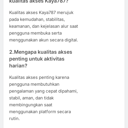
kualitas akses Kaya787?
Kualitas akses Kaya787 merujuk
pada kemudahan, stabilitas,
keamanan, dan kejelasan alur saat
pengguna membuka serta
menggunakan akun secara digital.
2.Mengapa kualitas akses
penting untuk aktivitas
harian?
Kualitas akses penting karena
pengguna membutuhkan
pengalaman yang cepat dipahami,
stabil, aman, dan tidak
membingungkan saat
menggunakan platform secara
rutin.