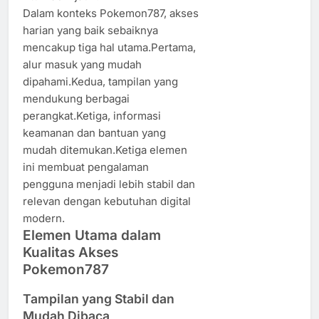
Dalam konteks Pokemon787, akses
harian yang baik sebaiknya
mencakup tiga hal utama.Pertama,
alur masuk yang mudah
dipahami.Kedua, tampilan yang
mendukung berbagai
perangkat.Ketiga, informasi
keamanan dan bantuan yang
mudah ditemukan.Ketiga elemen
ini membuat pengalaman
pengguna menjadi lebih stabil dan
relevan dengan kebutuhan digital
modern.
Elemen Utama dalam
Kualitas Akses
Pokemon787
Tampilan yang Stabil dan
Mudah Dibaca