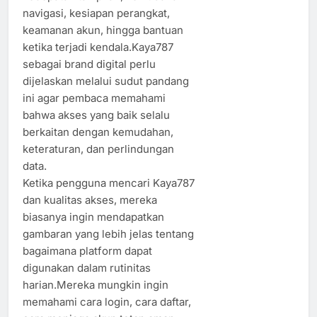
navigasi, kesiapan perangkat,
keamanan akun, hingga bantuan
ketika terjadi kendala.Kaya787
sebagai brand digital perlu
dijelaskan melalui sudut pandang
ini agar pembaca memahami
bahwa akses yang baik selalu
berkaitan dengan kemudahan,
keteraturan, dan perlindungan
data.
Ketika pengguna mencari Kaya787
dan kualitas akses, mereka
biasanya ingin mendapatkan
gambaran yang lebih jelas tentang
bagaimana platform dapat
digunakan dalam rutinitas
harian.Mereka mungkin ingin
memahami cara login, cara daftar,