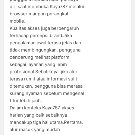
diri saat membuka Kaya787 melalui
browser maupun perangkat
mobile.
Kualitas akses juga berpengaruh
terhadap persepsi brand.Jika
pengalaman awal terasa jelas dan
tidak membingungkan, pengguna
cenderung melihat platform
sebagai layanan yang lebih
profesional.Sebaliknya, jika alur
terasa rumit atau informasi sulit
ditemukan, pengguna bisa merasa
kurang nyaman sebelum mengenal
fitur lebih jauh.
Dalam konteks Kaya787, akses
harian yang baik sebaiknya
mencakup tiga hal utama.Pertama,
alur masuk yang mudah