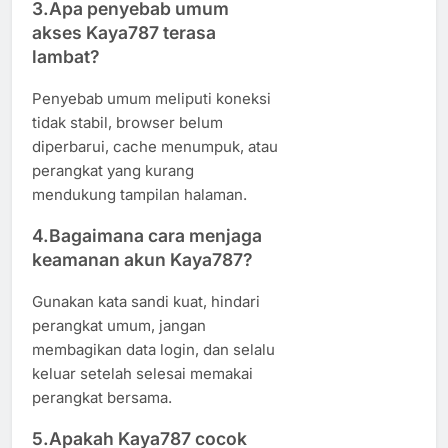
3.Apa penyebab umum
akses Kaya787 terasa
lambat?
Penyebab umum meliputi koneksi
tidak stabil, browser belum
diperbarui, cache menumpuk, atau
perangkat yang kurang
mendukung tampilan halaman.
4.Bagaimana cara menjaga
keamanan akun Kaya787?
Gunakan kata sandi kuat, hindari
perangkat umum, jangan
membagikan data login, dan selalu
keluar setelah selesai memakai
perangkat bersama.
5.Apakah Kaya787 cocok