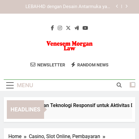
Skip
Cara Memahami Fungsi Menu Utama pada
to
Platform KAYA787
content
KAYA787 dengan Navigasi Ringkas untuk
Mempermudah Akses Informasi
EDWINSLOT dengan Teknologi Responsif untuk
Aktivitas Digital Harian
LEBAH4D dengan Desain Antarmuka yang
Responsif dan Fungsional
Venesem
Dapatkan Layanan Konsultasi Hukum
Cara Memahami Fungsi Menu Utama pada
NEWSLETTER
RANDOM NEWS
Platform KAYA787
Morgan Law
Profesional Di Venesem Morgan Law.
KAYA787 dengan Navigasi Ringkas untuk
Solusi Hukum Untuk Kebutuhan Anda.
Mempermudah Akses Informasi
MENU
WINSLOT dengan Teknologi Responsif untuk Aktivitas Digital 
HEADLINES
Weeks Ago
Home
Casino, Slot Online, Pembayaran