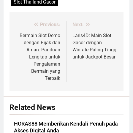
Slot Thailand Gacor
Previous:
Next:
Post
navigation
Bermain Slot Demo
Laris4D: Main Slot
dengan Bijak dan
Gacor dengan
Aman: Panduan
Winrate Paling Tinggi
Lengkap untuk
untuk Jackpot Besar
Pengalaman
Bermain yang
Terbaik
Related News
HORAS88 Memberikan Kendali Penuh pada
Akses Digital Anda