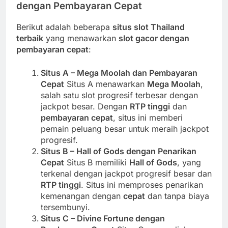
dengan Pembayaran Cepat
Berikut adalah beberapa
situs slot Thailand
terbaik
yang menawarkan
slot gacor dengan
pembayaran cepat
:
Situs A – Mega Moolah dan Pembayaran
Cepat
Situs A menawarkan
Mega Moolah
,
salah satu slot progresif terbesar dengan
jackpot besar. Dengan
RTP tinggi
dan
pembayaran cepat
, situs ini memberi
pemain peluang besar untuk meraih jackpot
progresif.
Situs B – Hall of Gods dengan Penarikan
Cepat
Situs B memiliki
Hall of Gods
, yang
terkenal dengan jackpot progresif besar dan
RTP tinggi
. Situs ini memproses penarikan
kemenangan dengan
cepat
dan tanpa biaya
tersembunyi.
Situs C – Divine Fortune dengan