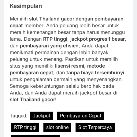
Kesimpulan
Memilih
slot Thailand gacor dengan pembayaran
cepat
memberi Anda peluang lebih besar untuk
meraih kemenangan besar tanpa harus menunggu
lama. Dengan
RTP tinggi
,
jackpot progresif besar
,
dan
pembayaran yang efisien
, Anda dapat
menikmati permainan dengan lebih banyak
peluang untuk menang. Pastikan untuk memilih
situs yang memiliki
lisensi resmi
,
metode
pembayaran cepat
, dan
tanpa biaya tersembunyi
untuk pengalaman bermain yang menyenangkan.
Semoga keberuntungan selalu berpihak pada
Anda, dan Anda dapat meraih jackpot besar di
slot Thailand gacor
!
Tagged:
Jackpot
Pembayaran Cepat
RTP tinggi
slot online
Slot Terpercaya