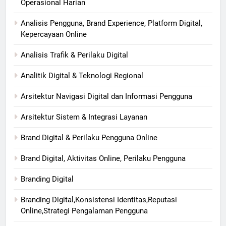
Operasional Harian
Analisis Pengguna, Brand Experience, Platform Digital,
Kepercayaan Online
Analisis Trafik & Perilaku Digital
Analitik Digital & Teknologi Regional
Arsitektur Navigasi Digital dan Informasi Pengguna
Arsitektur Sistem & Integrasi Layanan
Brand Digital & Perilaku Pengguna Online
Brand Digital, Aktivitas Online, Perilaku Pengguna
Branding Digital
Branding Digital,Konsistensi Identitas,Reputasi
Online,Strategi Pengalaman Pengguna