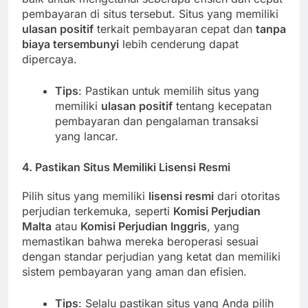
pembayaran di situs tersebut. Situs yang memiliki
ulasan positif
terkait pembayaran cepat dan
tanpa
biaya tersembunyi
lebih cenderung dapat
dipercaya.
Tips
: Pastikan untuk memilih situs yang
memiliki
ulasan positif
tentang kecepatan
pembayaran dan pengalaman transaksi
yang lancar.
4.
Pastikan Situs Memiliki Lisensi Resmi
Pilih situs yang memiliki
lisensi resmi
dari otoritas
perjudian terkemuka, seperti
Komisi Perjudian
Malta
atau
Komisi Perjudian Inggris
, yang
memastikan bahwa mereka beroperasi sesuai
dengan standar perjudian yang ketat dan memiliki
sistem pembayaran yang aman dan efisien.
Tips
: Selalu pastikan situs yang Anda pilih