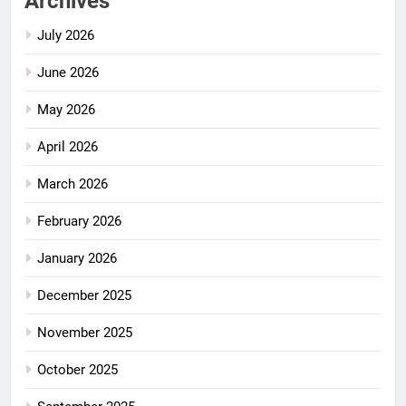
Archives
July 2026
June 2026
May 2026
April 2026
March 2026
February 2026
January 2026
December 2025
November 2025
October 2025