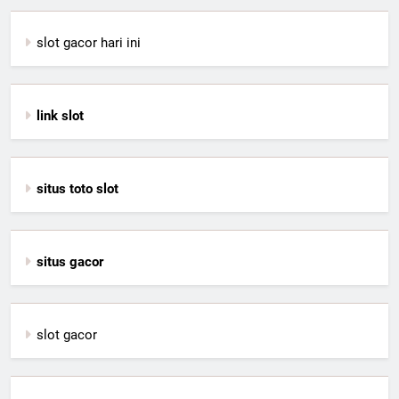
slot gacor hari ini
link slot
situs toto slot
situs gacor
slot gacor