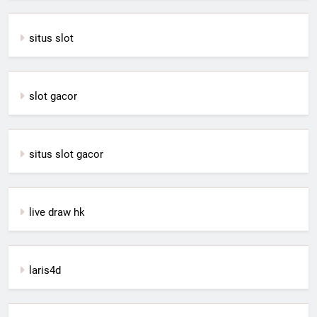
situs slot
slot gacor
situs slot gacor
live draw hk
laris4d