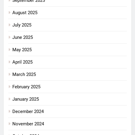
September 2025
August 2025
July 2025
June 2025
May 2025
April 2025
March 2025
February 2025
January 2025
December 2024
November 2024