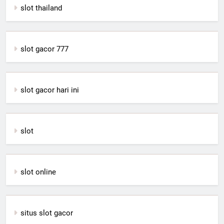
slot thailand
slot gacor 777
slot gacor hari ini
slot
slot online
situs slot gacor