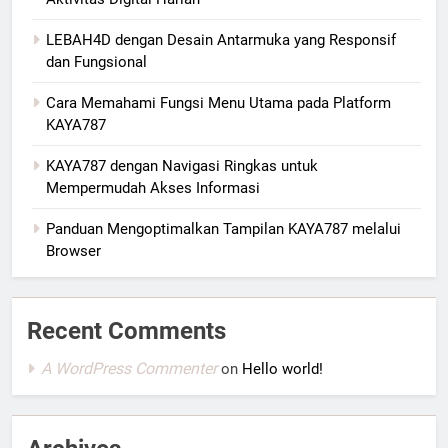
LEBAH4D dengan Desain Antarmuka yang Responsif
dan Fungsional
Cara Memahami Fungsi Menu Utama pada Platform
KAYA787
KAYA787 dengan Navigasi Ringkas untuk
Mempermudah Akses Informasi
Panduan Mengoptimalkan Tampilan KAYA787 melalui
Browser
Recent Comments
A WordPress Commenter
on
Hello world!