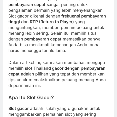
pembayaran cepat
sangat penting untuk
pengalaman bermain yang lebih menyenangkan.
Slot gacor dikenal dengan
frekuensi pembayaran
tinggi
dan
RTP (Return to Player)
yang
menguntungkan, memberi pemain peluang untuk
menang lebih sering. Selain itu, memilih situs
dengan
pembayaran cepat
memastikan bahwa
Anda bisa menikmati kemenangan Anda tanpa
harus menunggu terlalu lama.
Dalam artikel ini, kami akan membahas mengapa
memilih
slot Thailand gacor dengan pembayaran
cepat
adalah pilihan yang tepat dan memberikan
tips untuk memaksimalkan peluang menang Anda
di permainan ini.
Apa Itu Slot Gacor?
Slot gacor
adalah istilah yang digunakan untuk
menggambarkan permainan slot yang sering