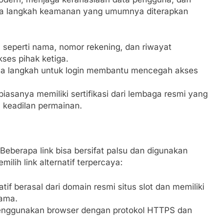
rapa langkah keamanan yang umumnya diterapkan
 seperti nama, nomor rekening, dan riwayat
akses pihak ketiga.
dua langkah untuk login membantu mencegah akses
biasanya memiliki sertifikasi dari lembaga resmi yang
 keadilan permainan.
Beberapa link bisa bersifat palsu dan digunakan
ilih link alternatif terpercaya:
atif berasal dari domain resmi situs slot dan memiliki
tama.
enggunakan browser dengan protokol HTTPS dan