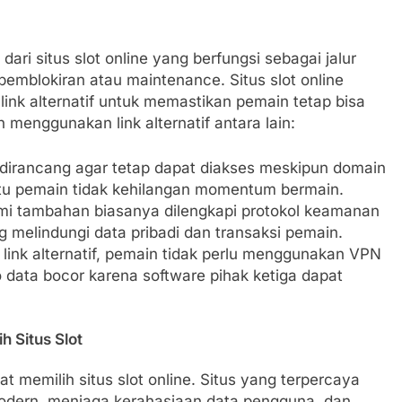
dari situs slot online yang berfungsi sebagai jalur
emblokiran atau maintenance. Situs slot online
ink alternatif untuk memastikan pemain tetap bisa
menggunakan link alternatif antara lain:
f dirancang agar tetap dapat diakses meskipun domain
ntu pemain tidak kehilangan momentum bermain.
mi tambahan biasanya dilengkapi protokol keamanan
 melindungi data pribadi dan transaksi pemain.
ink alternatif, pemain tidak perlu menggunakan VPN
o data bocor karena software pihak ketiga dapat
 Situs Slot
 memilih situs slot online. Situs yang terpercaya
modern, menjaga kerahasiaan data pengguna, dan