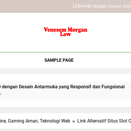
LEBAH4D dengan Desain Anta
Cara Memahami Fungs
KAYA787 dengan Navigasi Ringkas
esem Morgan Law
EDWINSLOT dengan Teknologi Res
Layanan Konsultasi Hukum Profesional Di Venesem Morgan La
LEBAH4D dengan Desain Anta
SAMPLE PAGE
Cara Memahami Fungs
KAYA787 dengan Navigasi Ringkas
ain Antarmuka yang Responsif dan Fungsional
Cara M
3 Weeks A
nline, Gaming Aman, Teknologi Web
Link Alternatif Situs Slo