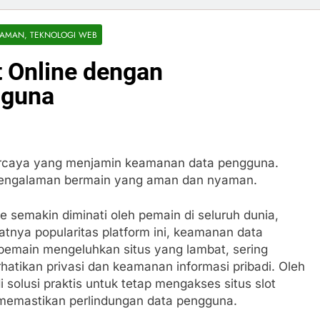
G AMAN, TEKNOLOGI WEB
ot Online dengan
gguna
erpercaya yang menjamin keamanan data pengguna.
k pengalaman bermain yang aman dan nyaman.
line semakin diminati oleh pemain di seluruh dunia,
tnya popularitas platform ini, keamanan data
pemain mengeluhkan situs yang lambat, sering
rhatikan privasi dan keamanan informasi pribadi. Oleh
 solusi praktis untuk tetap mengakses situs slot
memastikan perlindungan data pengguna.