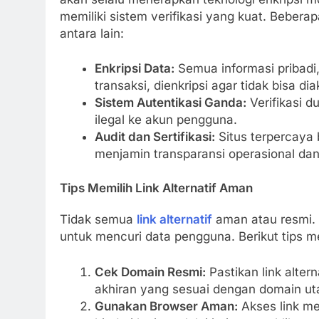
memiliki sistem verifikasi yang kuat. Bebe
antara lain:
Enkripsi Data:
Semua informasi pribadi,
transaksi, dienkripsi agar tidak bisa di
Sistem Autentikasi Ganda:
Verifikasi 
ilegal ke akun pengguna.
Audit dan Sertifikasi:
Situs terpercaya 
menjamin transparansi operasional dan
Tips Memilih Link Alternatif Aman
Tidak semua
link alternatif
aman atau resmi. 
untuk mencuri data pengguna. Berikut tips mem
Cek Domain Resmi:
Pastikan link altern
akhiran yang sesuai dengan domain u
Gunakan Browser Aman:
Akses link m