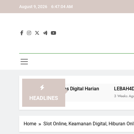
Skip
August 9, 2026
6:47:05 AM
to
content
Ven
Dapatkan 
if untuk Aktivitas Digital Harian
LEBAH4D dengan Des
3 Weeks Ago
HEADLINES
Home
Slot Online, Keamanan Digital, Hiburan O