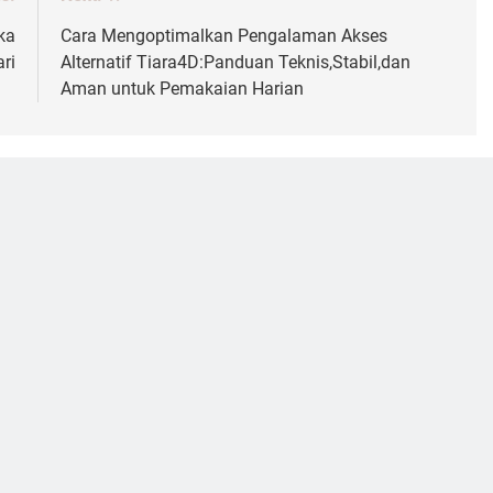
ka
Cara Mengoptimalkan Pengalaman Akses
ri
Alternatif Tiara4D:Panduan Teknis,Stabil,dan
Aman untuk Pemakaian Harian