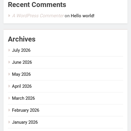
Recent Comments
A WordPress Commenter
on
Hello world!
Archives
July 2026
June 2026
May 2026
April 2026
March 2026
February 2026
January 2026