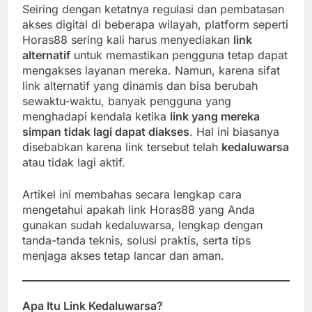
Seiring dengan ketatnya regulasi dan pembatasan
akses digital di beberapa wilayah, platform seperti
Horas88 sering kali harus menyediakan
link
alternatif
untuk memastikan pengguna tetap dapat
mengakses layanan mereka. Namun, karena sifat
link alternatif yang dinamis dan bisa berubah
sewaktu-waktu, banyak pengguna yang
menghadapi kendala ketika
link yang mereka
simpan tidak lagi dapat diakses
. Hal ini biasanya
disebabkan karena link tersebut telah
kedaluwarsa
atau tidak lagi aktif.
Artikel ini membahas secara lengkap cara
mengetahui apakah link Horas88 yang Anda
gunakan sudah kedaluwarsa, lengkap dengan
tanda-tanda teknis, solusi praktis, serta tips
menjaga akses tetap lancar dan aman.
Apa Itu Link Kedaluwarsa?