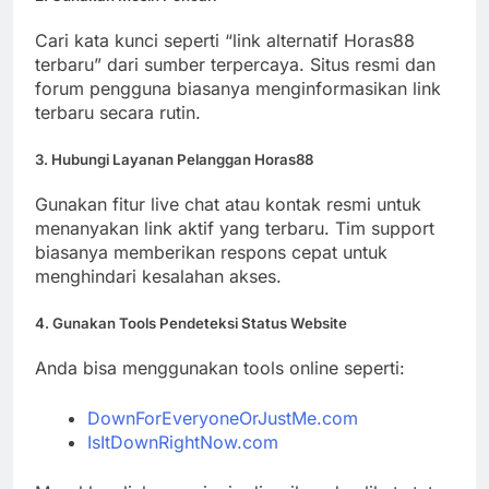
Cari kata kunci seperti “link alternatif Horas88
terbaru” dari sumber terpercaya. Situs resmi dan
forum pengguna biasanya menginformasikan link
terbaru secara rutin.
3.
Hubungi Layanan Pelanggan Horas88
Gunakan fitur live chat atau kontak resmi untuk
menanyakan link aktif yang terbaru. Tim support
biasanya memberikan respons cepat untuk
menghindari kesalahan akses.
4.
Gunakan Tools Pendeteksi Status Website
Anda bisa menggunakan tools online seperti:
DownForEveryoneOrJustMe.com
IsItDownRightNow.com