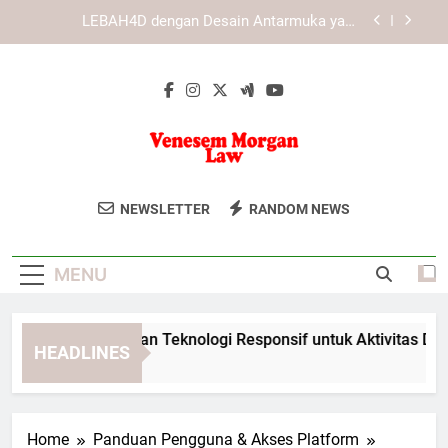
Skip
Cara Memahami Fungsi Menu Utama pada
to
Platform KAYA787
content
KAYA787 dengan Navigasi Ringkas untuk
Mempermudah Akses Informasi
EDWINSLOT dengan Teknologi Responsif untuk
Aktivitas Digital Harian
LEBAH4D dengan Desain Antarmuka yang
Responsif dan Fungsional
Venesem
Dapatkan Layanan Konsultasi Hukum
Cara Memahami Fungsi Menu Utama pada
NEWSLETTER
RANDOM NEWS
Platform KAYA787
Morgan Law
Profesional Di Venesem Morgan Law.
KAYA787 dengan Navigasi Ringkas untuk
Solusi Hukum Untuk Kebutuhan Anda.
Mempermudah Akses Informasi
MENU
WINSLOT dengan Teknologi Responsif untuk Aktivitas Digital 
HEADLINES
Weeks Ago
Home
Panduan Pengguna & Akses Platform