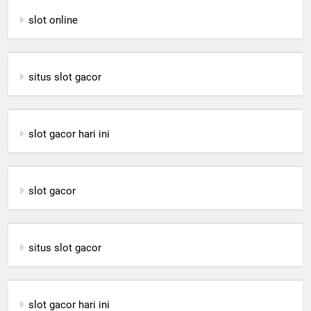
slot online
situs slot gacor
slot gacor hari ini
slot gacor
situs slot gacor
slot gacor hari ini