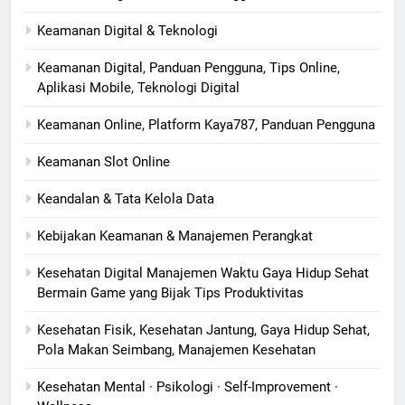
Keamanan Digital & Teknologi
Keamanan Digital, Panduan Pengguna, Tips Online,
Aplikasi Mobile, Teknologi Digital
Keamanan Online, Platform Kaya787, Panduan Pengguna
Keamanan Slot Online
Keandalan & Tata Kelola Data
Kebijakan Keamanan & Manajemen Perangkat
Kesehatan Digital Manajemen Waktu Gaya Hidup Sehat
Bermain Game yang Bijak Tips Produktivitas
Kesehatan Fisik, Kesehatan Jantung, Gaya Hidup Sehat,
Pola Makan Seimbang, Manajemen Kesehatan
Kesehatan Mental · Psikologi · Self-Improvement ·