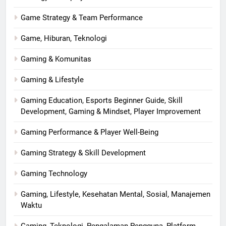
Game Strategy & Team Performance
Game, Hiburan, Teknologi
Gaming & Komunitas
Gaming & Lifestyle
Gaming Education, Esports Beginner Guide, Skill
Development, Gaming & Mindset, Player Improvement
Gaming Performance & Player Well-Being
Gaming Strategy & Skill Development
Gaming Technology
Gaming, Lifestyle, Kesehatan Mental, Sosial, Manajemen
Waktu