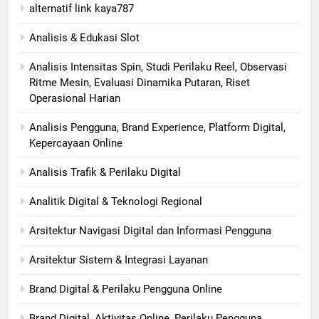
alternatif link kaya787
Analisis & Edukasi Slot
Analisis Intensitas Spin, Studi Perilaku Reel, Observasi
Ritme Mesin, Evaluasi Dinamika Putaran, Riset
Operasional Harian
Analisis Pengguna, Brand Experience, Platform Digital,
Kepercayaan Online
Analisis Trafik & Perilaku Digital
Analitik Digital & Teknologi Regional
Arsitektur Navigasi Digital dan Informasi Pengguna
Arsitektur Sistem & Integrasi Layanan
Brand Digital & Perilaku Pengguna Online
Brand Digital, Aktivitas Online, Perilaku Pengguna