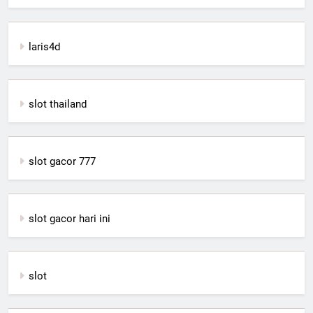
laris4d
slot thailand
slot gacor 777
slot gacor hari ini
slot