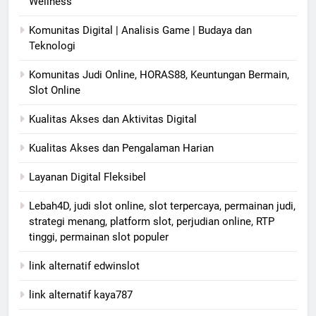
Wellness
Komunitas Digital | Analisis Game | Budaya dan
Teknologi
Komunitas Judi Online, HORAS88, Keuntungan Bermain,
Slot Online
Kualitas Akses dan Aktivitas Digital
Kualitas Akses dan Pengalaman Harian
Layanan Digital Fleksibel
Lebah4D, judi slot online, slot terpercaya, permainan judi,
strategi menang, platform slot, perjudian online, RTP
tinggi, permainan slot populer
link alternatif edwinslot
link alternatif kaya787