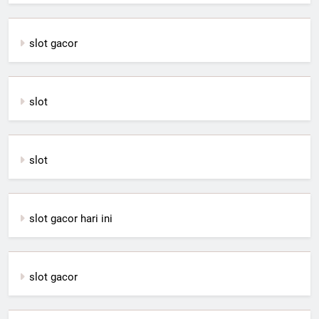
slot gacor
slot
slot
slot gacor hari ini
slot gacor