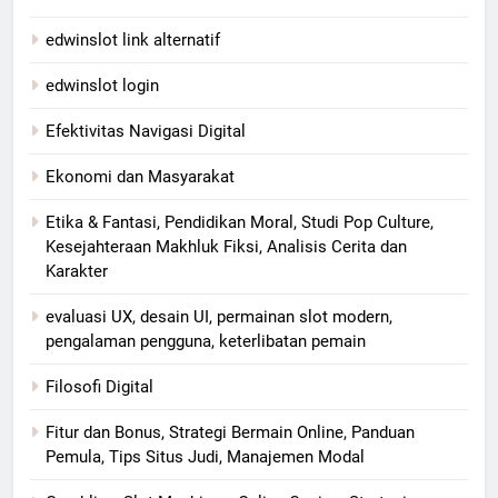
edwinslot link alternatif
edwinslot login
Efektivitas Navigasi Digital
Ekonomi dan Masyarakat
Etika & Fantasi, Pendidikan Moral, Studi Pop Culture,
Kesejahteraan Makhluk Fiksi, Analisis Cerita dan
Karakter
evaluasi UX, desain UI, permainan slot modern,
pengalaman pengguna, keterlibatan pemain
Filosofi Digital
Fitur dan Bonus, Strategi Bermain Online, Panduan
Pemula, Tips Situs Judi, Manajemen Modal