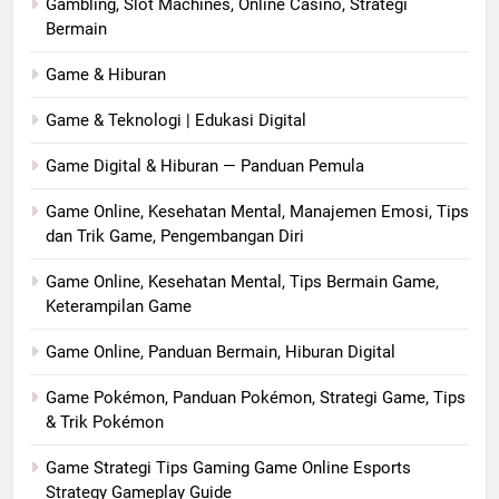
Gambling, Slot Machines, Online Casino, Strategi
Bermain
Game & Hiburan
Game & Teknologi | Edukasi Digital
Game Digital & Hiburan — Panduan Pemula
Game Online, Kesehatan Mental, Manajemen Emosi, Tips
dan Trik Game, Pengembangan Diri
Game Online, Kesehatan Mental, Tips Bermain Game,
Keterampilan Game
Game Online, Panduan Bermain, Hiburan Digital
Game Pokémon, Panduan Pokémon, Strategi Game, Tips
& Trik Pokémon
Game Strategi Tips Gaming Game Online Esports
Strategy Gameplay Guide