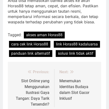
Anda bisa memastikan bahwa akses ke akun
Horas88 tetap aman, cepat, dan efisien. Pastikan
untuk hanya menggunakan tautan resmi,
memperbarui informasi secara berkala, dan tetap
waspada terhadap perubahan yang tidak biasa.
Tagged:
akses aman Horas88
cara cek link Horas88
link Horas88 kadaluarsa
panduan link alternatif
solusi link tidak aktif
Previous:
Next:
Post
navigation
Slot Online yang
Menemukan
Menggunakan
Identitas Budaya
Ilustrasi Gaya
dalam Slot Gacor
Tangan: Daya Tarik
Inklusif
Tersendiri?