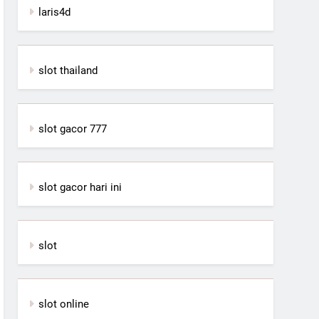
laris4d
slot thailand
slot gacor 777
slot gacor hari ini
slot
slot online