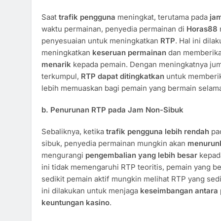
Saat
trafik pengguna
meningkat, terutama pada
ja
waktu permainan, penyedia permainan di
Horas88
penyesuaian untuk meningkatkan
RTP
. Hal ini dil
meningkatkan
keseruan permainan
dan memberik
menarik
kepada pemain. Dengan meningkatnya jum
terkumpul,
RTP dapat ditingkatkan
untuk memberi
lebih memuaskan bagi pemain yang bermain selama
b. Penurunan RTP pada Jam Non-Sibuk
Sebaliknya, ketika
trafik pengguna lebih rendah
pa
sibuk, penyedia permainan mungkin akan
menurun
mengurangi
pengembalian yang lebih besar
kepad
ini tidak memengaruhi RTP teoritis, pemain yang be
sedikit pemain aktif mungkin melihat RTP yang sedik
ini dilakukan untuk menjaga
keseimbangan antara
keuntungan kasino
.