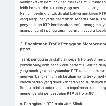
meningkatkan kemungkinan mereka untuk
mendapa
lebih banyak
dari taruhan yang mereka pasang.
Namun, penting untuk dicatat bahwa meskipun RTP 
yang tetap, penyedia permainan seperti
Horas88
se
penyesuaian RTP berdasarkan trafik pengguna
, y
mempengaruhi
pengalaman bermain
secara kesel
2.
Bagaimana Trafik Pengguna Mempengar
RTP?
Trafik pengguna
di platform seperti
Horas88
meruj
pemain yang aktif pada waktu tertentu. Seiring de
yang meningkat,
penyesuaian RTP
dapat dilakukan
menyeimbangkan
jumlah taruhan yang terkumpul
bahwa hadiah yang diberikan tetap sesuai dengan 
Berikut adalah beberapa cara bagaimana trafik pe
memengaruhi
penyesuaian RTP
di Horas88:
a. Peningkatan RTP pada Jam Sibuk