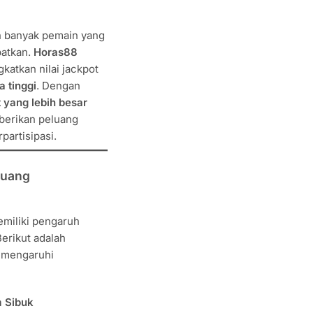
n banyak pemain yang
patkan.
Horas88
atkan nilai jackpot
a tinggi
. Dengan
 yang lebih besar
berikan peluang
partisipasi.
luang
miliki pengaruh
erikut adalah
emengaruhi
 Sibuk