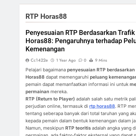
RTP Horas88
Penyesuaian RTP Berdasarkan Trafik
Horas88: Pengaruhnya terhadap Pel
Kemenangan
Cc1422e
1 Year Ago
0
9 Mins
Pelajari bagaimana
penyesuaian RTP berdasarkan t
Horas88
dapat memengaruhi
peluang kemenanga
pemain dapat memanfaatkan informasi ini untuk
me
permainan
mereka.
RTP (Return to Player)
adalah salah satu metrik pa
perjudian online, termasuk di
rtp horas88
. RTP me
tentang seberapa banyak dari total taruhan yang a
kepada pemain dalam bentuk kemenangan dalam ja
Namun, meskipun
RTP teoritis
adalah angka yang di
permainan, ada faktor-faktor eksternal yang dapa