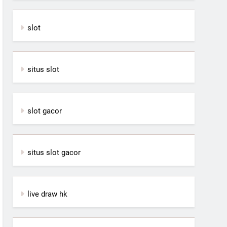
slot
situs slot
slot gacor
situs slot gacor
live draw hk