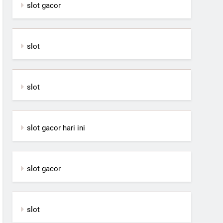
slot gacor
slot
slot
slot gacor hari ini
slot gacor
slot