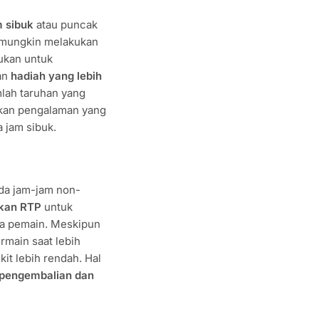
m sibuk
atau puncak
mungkin melakukan
akukan untuk
an
hadiah yang lebih
lah taruhan yang
kan pengalaman yang
 jam sibuk.
da jam-jam non-
kan RTP
untuk
a pemain. Meskipun
rmain saat lebih
it lebih rendah. Hal
 pengembalian dan