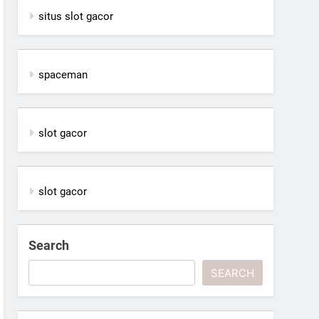
situs slot gacor
spaceman
slot gacor
slot gacor
Search
SEARCH