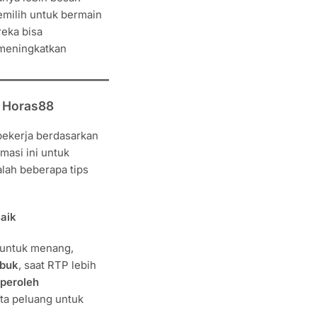
milih untuk bermain
reka bisa
meningkatkan
 Horas88
ekerja berdasarkan
masi ini untuk
lah beberapa tips
aik
 untuk menang,
ibuk
, saat RTP lebih
eroleh
ta peluang untuk