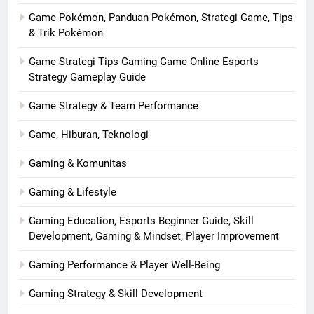
Game Pokémon, Panduan Pokémon, Strategi Game, Tips
& Trik Pokémon
Game Strategi Tips Gaming Game Online Esports
Strategy Gameplay Guide
Game Strategy & Team Performance
Game, Hiburan, Teknologi
Gaming & Komunitas
Gaming & Lifestyle
Gaming Education, Esports Beginner Guide, Skill
Development, Gaming & Mindset, Player Improvement
Gaming Performance & Player Well-Being
Gaming Strategy & Skill Development