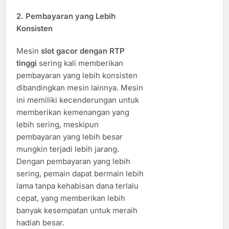
2.
Pembayaran yang Lebih
Konsisten
Mesin
slot gacor dengan RTP
tinggi
sering kali memberikan
pembayaran yang lebih konsisten
dibandingkan mesin lainnya. Mesin
ini memiliki kecenderungan untuk
memberikan kemenangan yang
lebih sering, meskipun
pembayaran yang lebih besar
mungkin terjadi lebih jarang.
Dengan pembayaran yang lebih
sering, pemain dapat bermain lebih
lama tanpa kehabisan dana terlalu
cepat, yang memberikan lebih
banyak kesempatan untuk meraih
hadiah besar.