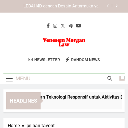
Skip
Cara Memahami Fungsi Menu Utama pada
to
Platform KAYA787
content
KAYA787 dengan Navigasi Ringkas untuk
Mempermudah Akses Informasi
EDWINSLOT dengan Teknologi Responsif untuk
Aktivitas Digital Harian
LEBAH4D dengan Desain Antarmuka yang
Responsif dan Fungsional
Venesem
Dapatkan Layanan Konsultasi Hukum
Cara Memahami Fungsi Menu Utama pada
NEWSLETTER
RANDOM NEWS
Platform KAYA787
Morgan Law
Profesional Di Venesem Morgan Law.
KAYA787 dengan Navigasi Ringkas untuk
Solusi Hukum Untuk Kebutuhan Anda.
Mempermudah Akses Informasi
MENU
WINSLOT dengan Teknologi Responsif untuk Aktivitas Digital 
HEADLINES
Weeks Ago
Home
pilihan favorit