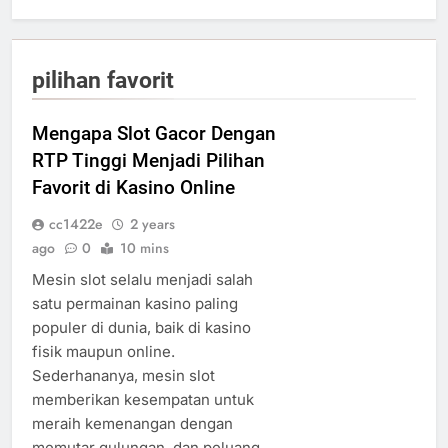
pilihan favorit
Mengapa Slot Gacor Dengan
RTP Tinggi Menjadi Pilihan
Favorit di Kasino Online
cc1422e
2 years
ago
0
10 mins
Mesin slot selalu menjadi salah
satu permainan kasino paling
populer di dunia, baik di kasino
fisik maupun online.
Sederhananya, mesin slot
memberikan kesempatan untuk
meraih kemenangan dengan
memutar gulungan, dan peluang