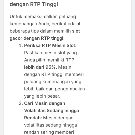
dengan RTP Tinggi
Untuk memaksimalkan peluang
kemenangan Anda, berikut adalah
beberapa tips dalam memilih
slot
gacor dengan RTP tinggi
:
Periksa RTP Mesin Slot
:
Pastikan mesin slot yang
Anda pilih memiliki
RTP
lebih dari 95%
. Mesin
dengan RTP tinggi memberi
peluang kemenangan yang
lebih baik dan pengembalian
yang lebih besar.
Cari Mesin dengan
Volatilitas Sedang hingga
Rendah
: Mesin dengan
volatilitas sedang hingga
rendah sering memberi