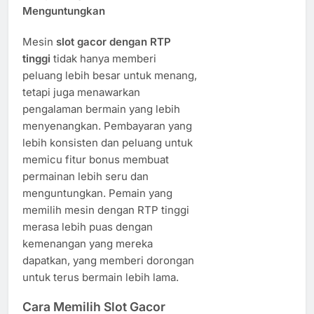
Menguntungkan
Mesin
slot gacor dengan RTP
tinggi
tidak hanya memberi
peluang lebih besar untuk menang,
tetapi juga menawarkan
pengalaman bermain yang lebih
menyenangkan. Pembayaran yang
lebih konsisten dan peluang untuk
memicu fitur bonus membuat
permainan lebih seru dan
menguntungkan. Pemain yang
memilih mesin dengan RTP tinggi
merasa lebih puas dengan
kemenangan yang mereka
dapatkan, yang memberi dorongan
untuk terus bermain lebih lama.
Cara Memilih Slot Gacor