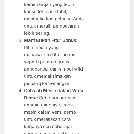
kemenangan yang lebih
konsisten dan stabil,
meningkatkan peluang Anda
untuk meraih pembayaran
lebih sering.
Manfaatkan Fitur Bonus
:
Pilih mesin yang
menawarkan
fitur bonus
seperti putaran gratis,
pengganda, dan simbol wild
untuk memaksimalkan
peluang kemenangan.
Cobalah Mesin dalam Versi
Demo
: Sebelum bermain
dengan uang asli, coba
mesin dalam
versi demo
untuk merasakan cara
kerjanya dan seberapa
sering mesin memberikan