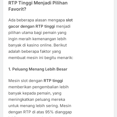
RTP Tinggi Menjadi Pilihan
Favorit?
Ada beberapa alasan mengapa
slot
gacor dengan RTP tinggi
menjadi
pilihan utama bagi pemain yang
ingin meraih kemenangan lebih
banyak di kasino online. Berikut
adalah beberapa faktor yang
membuat mesin ini begitu menarik:
1.
Peluang Menang Lebih Besar
Mesin slot dengan
RTP tinggi
memberikan pengembalian lebih
banyak kepada pemain, yang
meningkatkan peluang mereka
untuk menang lebih sering. Mesin
dengan RTP di atas 95% dianggap