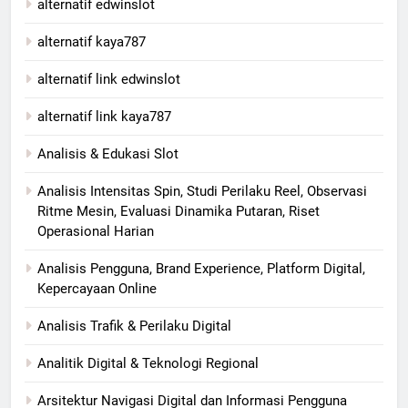
alternatif edwinslot
alternatif kaya787
alternatif link edwinslot
alternatif link kaya787
Analisis & Edukasi Slot
Analisis Intensitas Spin, Studi Perilaku Reel, Observasi
Ritme Mesin, Evaluasi Dinamika Putaran, Riset
Operasional Harian
Analisis Pengguna, Brand Experience, Platform Digital,
Kepercayaan Online
Analisis Trafik & Perilaku Digital
Analitik Digital & Teknologi Regional
Arsitektur Navigasi Digital dan Informasi Pengguna