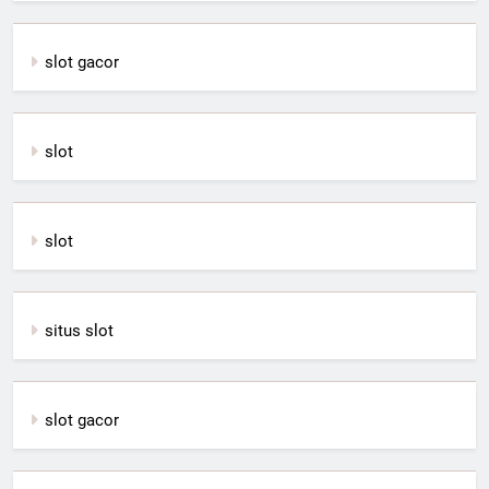
slot gacor
slot
slot
situs slot
slot gacor