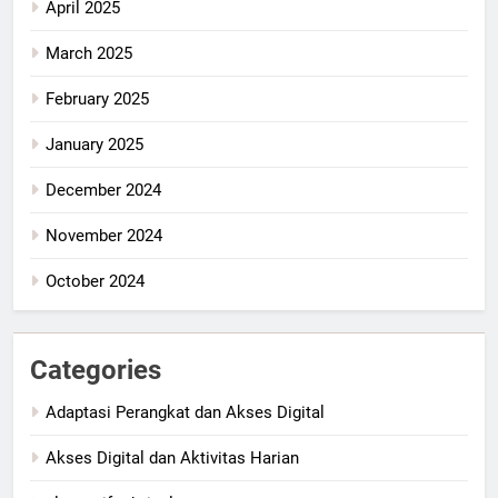
April 2025
March 2025
February 2025
January 2025
December 2024
November 2024
October 2024
Categories
Adaptasi Perangkat dan Akses Digital
Akses Digital dan Aktivitas Harian