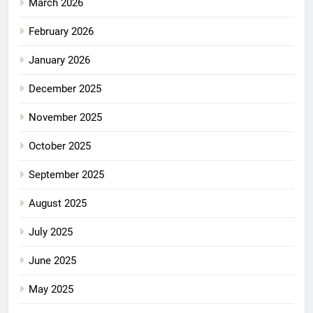
March 2026
February 2026
January 2026
December 2025
November 2025
October 2025
September 2025
August 2025
July 2025
June 2025
May 2025