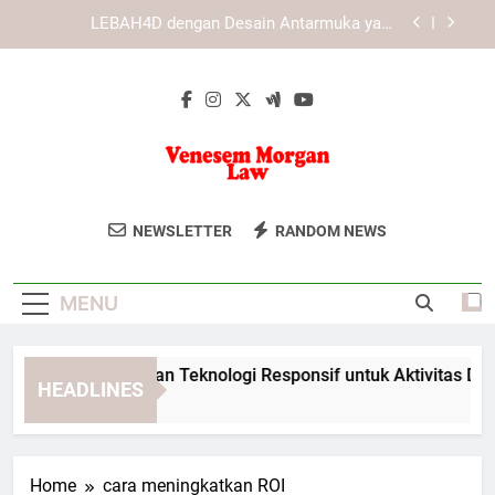
Skip
Cara Memahami Fungsi Menu Utama pada
to
Platform KAYA787
content
KAYA787 dengan Navigasi Ringkas untuk
Mempermudah Akses Informasi
EDWINSLOT dengan Teknologi Responsif untuk
Aktivitas Digital Harian
LEBAH4D dengan Desain Antarmuka yang
Responsif dan Fungsional
Venesem
Dapatkan Layanan Konsultasi Hukum
Cara Memahami Fungsi Menu Utama pada
NEWSLETTER
RANDOM NEWS
Platform KAYA787
Morgan Law
Profesional Di Venesem Morgan Law.
KAYA787 dengan Navigasi Ringkas untuk
Solusi Hukum Untuk Kebutuhan Anda.
Mempermudah Akses Informasi
MENU
WINSLOT dengan Teknologi Responsif untuk Aktivitas Digital 
HEADLINES
Weeks Ago
Home
cara meningkatkan ROI