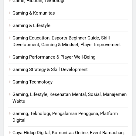
Game, Hiburan, Teknologi
Gaming & Komunitas
Gaming & Lifestyle
Gaming Education, Esports Beginner Guide, Skill
Development, Gaming & Mindset, Player Improvement
Gaming Performance & Player Well-Being
Gaming Strategy & Skill Development
Gaming Technology
Gaming, Lifestyle, Kesehatan Mental, Sosial, Manajemen
Waktu
Gaming, Teknologi, Pengalaman Pengguna, Platform
Digital
Gaya Hidup Digital, Komunitas Online, Event Ramadhan,