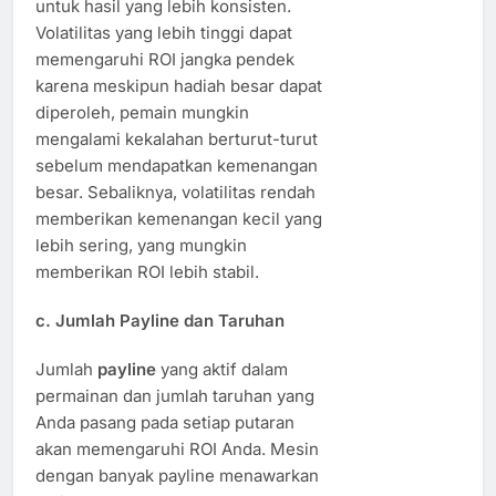
untuk hasil yang lebih konsisten.
Volatilitas yang lebih tinggi dapat
memengaruhi ROI jangka pendek
karena meskipun hadiah besar dapat
diperoleh, pemain mungkin
mengalami kekalahan berturut-turut
sebelum mendapatkan kemenangan
besar. Sebaliknya, volatilitas rendah
memberikan kemenangan kecil yang
lebih sering, yang mungkin
memberikan ROI lebih stabil.
c.
Jumlah Payline dan Taruhan
Jumlah
payline
yang aktif dalam
permainan dan jumlah taruhan yang
Anda pasang pada setiap putaran
akan memengaruhi ROI Anda. Mesin
dengan banyak payline menawarkan