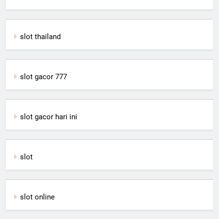
slot thailand
slot gacor 777
slot gacor hari ini
slot
slot online