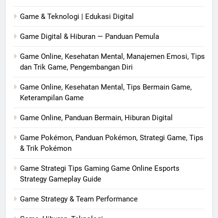
Game & Teknologi | Edukasi Digital
Game Digital & Hiburan — Panduan Pemula
Game Online, Kesehatan Mental, Manajemen Emosi, Tips
dan Trik Game, Pengembangan Diri
Game Online, Kesehatan Mental, Tips Bermain Game,
Keterampilan Game
Game Online, Panduan Bermain, Hiburan Digital
Game Pokémon, Panduan Pokémon, Strategi Game, Tips
& Trik Pokémon
Game Strategi Tips Gaming Game Online Esports
Strategy Gameplay Guide
Game Strategy & Team Performance