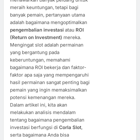
meraih keuntungan, tetapi bagi
banyak pemain, pertanyaan utama
adalah bagaimana mengoptimalkan
pengembalian investasi
atau
ROI
(Return on Investment)
mereka.
Mengingat slot adalah permainan
yang bergantung pada
keberuntungan, memahami
bagaimana ROI bekerja dan faktor-
faktor apa saja yang mempengaruhi
hasil permainan sangat penting bagi
pemain yang ingin memaksimalkan
potensi kemenangan mereka.
Dalam artikel ini, kita akan
melakukan analisis mendalam
tentang bagaimana pengembalian
investasi berfungsi di
Corla Slot
,
serta bagaimana Anda bisa