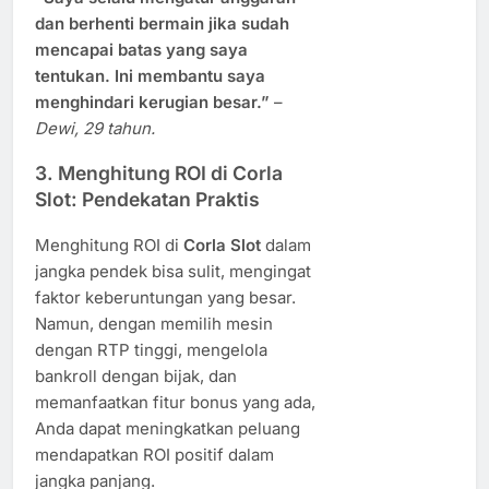
dan berhenti bermain jika sudah
mencapai batas yang saya
tentukan. Ini membantu saya
menghindari kerugian besar.”
–
Dewi, 29 tahun.
3.
Menghitung ROI di Corla
Slot: Pendekatan Praktis
Menghitung ROI di
Corla Slot
dalam
jangka pendek bisa sulit, mengingat
faktor keberuntungan yang besar.
Namun, dengan memilih mesin
dengan RTP tinggi, mengelola
bankroll dengan bijak, dan
memanfaatkan fitur bonus yang ada,
Anda dapat meningkatkan peluang
mendapatkan ROI positif dalam
jangka panjang.