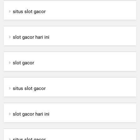
situs slot gacor
slot gacor hari ini
slot gacor
situs slot gacor
slot gacor hari ini
situs slot gacor