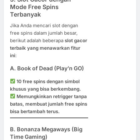
Mode Free Spins
Terbanyak
Jika Anda mencari slot dengan
free spins dalam jumlah besar,
berikut adalah beberapa
slot gacor
terbaik yang menawarkan fitur
ini
:
A. Book of Dead (Play’n GO)
10 free spins dengan simbol
khusus yang bisa berkembang.
Memungkinkan retrigger tanpa
batas, membuat jumlah free spins
bisa bertambah terus.
B. Bonanza Megaways (Big
Time Gaming)