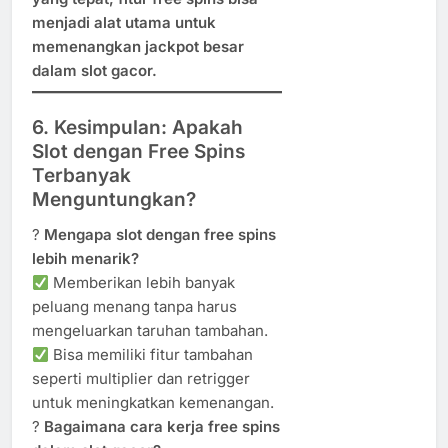
menjadi alat utama untuk
memenangkan jackpot besar
dalam slot gacor.
6. Kesimpulan: Apakah
Slot dengan Free Spins
Terbanyak
Menguntungkan?
?
Mengapa slot dengan free spins
lebih menarik?
Memberikan lebih banyak
peluang menang tanpa harus
mengeluarkan taruhan tambahan.
Bisa memiliki fitur tambahan
seperti multiplier dan retrigger
untuk meningkatkan kemenangan.
?
Bagaimana cara kerja free spins