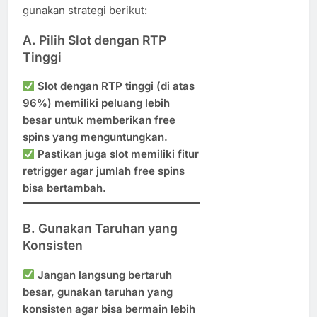
gunakan strategi berikut:
A. Pilih Slot dengan RTP
Tinggi
Slot dengan RTP tinggi (di atas
96%) memiliki peluang lebih
besar untuk memberikan free
spins yang menguntungkan.
Pastikan juga slot memiliki fitur
retrigger agar jumlah free spins
bisa bertambah.
B. Gunakan Taruhan yang
Konsisten
Jangan langsung bertaruh
besar, gunakan taruhan yang
konsisten agar bisa bermain lebih