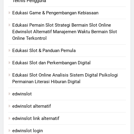
Teknis Pengguna
Edukasi Game & Pengembangan Kebiasaan
Edukasi Pemain Slot Strategi Bermain Slot Online
Edwinslot Alternatif Manajemen Waktu Bermain Slot
Online Terkontrol
Edukasi Slot & Panduan Pemula
Edukasi Slot dan Perkembangan Digital
Edukasi Slot Online Analisis Sistem Digital Psikologi
Permainan Literasi Hiburan Digital
edwinslot
edwinslot alternatif
edwinslot link alternatif
edwinslot login