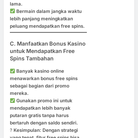
lama.
Bermain dalam jangka waktu
lebih panjang meningkatkan
peluang mendapatkan free spins.
C. Manfaatkan Bonus Kasino
untuk Mendapatkan Free
Spins Tambahan
Banyak kasino online
menawarkan bonus free spins
sebagai bagian dari promo
mereka.
Gunakan promo ini untuk
mendapatkan lebih banyak
putaran gratis tanpa harus
bertaruh dengan saldo sendiri.
?
Kesimpulan:
Dengan strategi
yang tepat, fitur free spins bisa