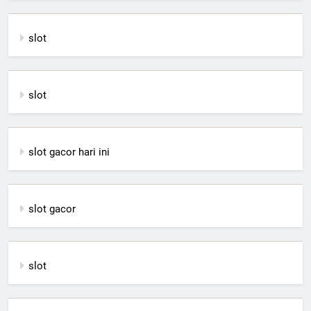
slot
slot
slot gacor hari ini
slot gacor
slot