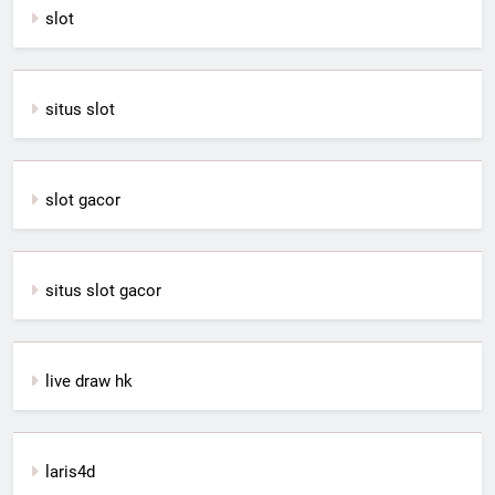
slot
situs slot
slot gacor
situs slot gacor
live draw hk
laris4d