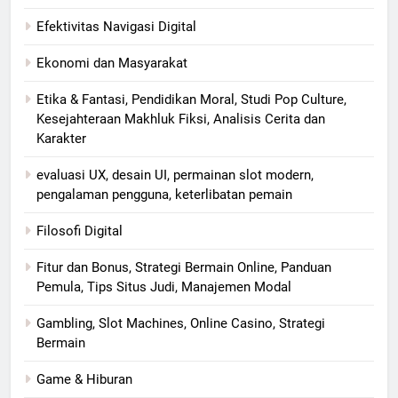
Efektivitas Navigasi Digital
Ekonomi dan Masyarakat
Etika & Fantasi, Pendidikan Moral, Studi Pop Culture,
Kesejahteraan Makhluk Fiksi, Analisis Cerita dan
Karakter
evaluasi UX, desain UI, permainan slot modern,
pengalaman pengguna, keterlibatan pemain
Filosofi Digital
Fitur dan Bonus, Strategi Bermain Online, Panduan
Pemula, Tips Situs Judi, Manajemen Modal
Gambling, Slot Machines, Online Casino, Strategi
Bermain
Game & Hiburan