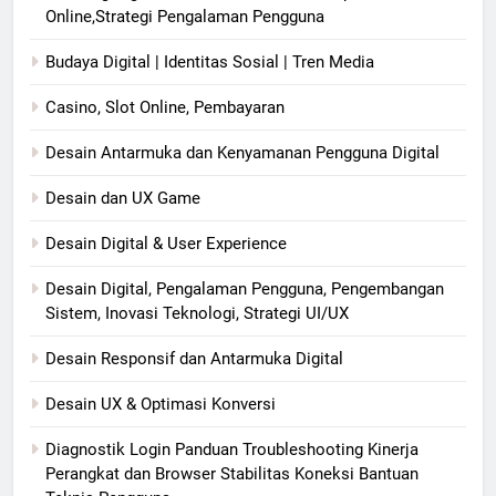
Online,Strategi Pengalaman Pengguna
Budaya Digital | Identitas Sosial | Tren Media
Casino, Slot Online, Pembayaran
Desain Antarmuka dan Kenyamanan Pengguna Digital
Desain dan UX Game
Desain Digital & User Experience
Desain Digital, Pengalaman Pengguna, Pengembangan
Sistem, Inovasi Teknologi, Strategi UI/UX
Desain Responsif dan Antarmuka Digital
Desain UX & Optimasi Konversi
Diagnostik Login Panduan Troubleshooting Kinerja
Perangkat dan Browser Stabilitas Koneksi Bantuan