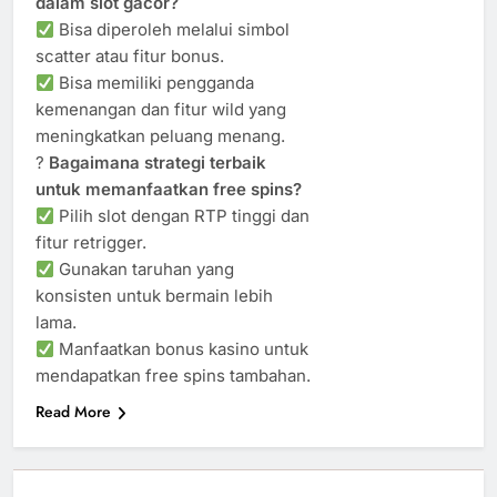
dalam slot gacor?
Bisa diperoleh melalui simbol
scatter atau fitur bonus.
Bisa memiliki pengganda
kemenangan dan fitur wild yang
meningkatkan peluang menang.
?
Bagaimana strategi terbaik
untuk memanfaatkan free spins?
Pilih slot dengan RTP tinggi dan
fitur retrigger.
Gunakan taruhan yang
konsisten untuk bermain lebih
lama.
Manfaatkan bonus kasino untuk
mendapatkan free spins tambahan.
Read More