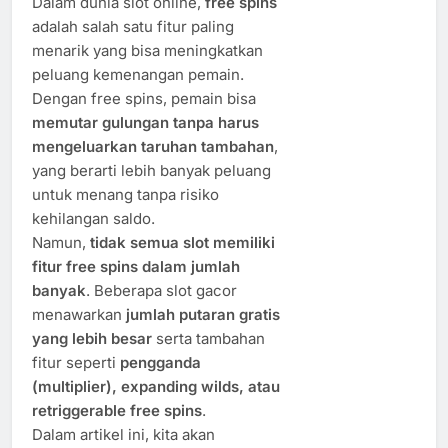
Dalam dunia slot online,
free spins
adalah salah satu fitur paling
menarik yang bisa meningkatkan
peluang kemenangan pemain.
Dengan free spins, pemain bisa
memutar gulungan tanpa harus
mengeluarkan taruhan tambahan
,
yang berarti lebih banyak peluang
untuk menang tanpa risiko
kehilangan saldo.
Namun,
tidak semua slot memiliki
fitur free spins dalam jumlah
banyak
. Beberapa slot gacor
menawarkan
jumlah putaran gratis
yang lebih besar
serta tambahan
fitur seperti
pengganda
(multiplier), expanding wilds, atau
retriggerable free spins
.
Dalam artikel ini, kita akan