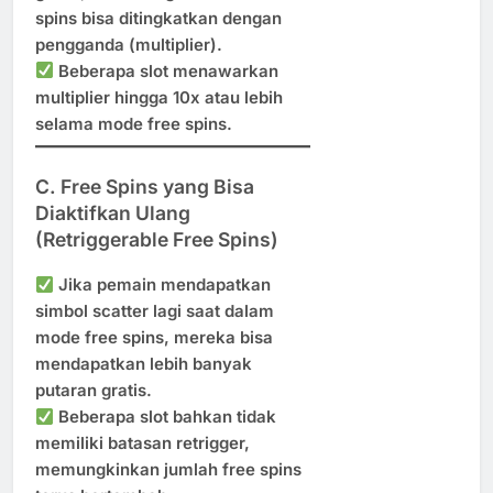
spins bisa ditingkatkan dengan
pengganda (multiplier).
Beberapa slot menawarkan
multiplier hingga 10x atau lebih
selama mode free spins.
C. Free Spins yang Bisa
Diaktifkan Ulang
(Retriggerable Free Spins)
Jika pemain mendapatkan
simbol scatter lagi saat dalam
mode free spins, mereka bisa
mendapatkan lebih banyak
putaran gratis.
Beberapa slot bahkan tidak
memiliki batasan retrigger,
memungkinkan jumlah free spins