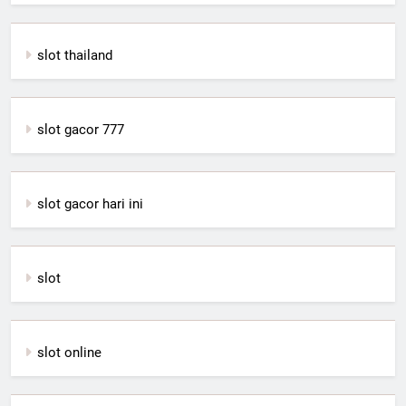
slot thailand
slot gacor 777
slot gacor hari ini
slot
slot online