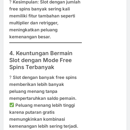
?
Kesimpulan:
Slot dengan jumlah
free spins banyak sering kali
memiliki fitur tambahan seperti
multiplier dan retrigger,
meningkatkan peluang
kemenangan besar.
4. Keuntungan Bermain
Slot dengan Mode Free
Spins Terbanyak
?
Slot dengan banyak free spins
memberikan lebih banyak
peluang menang tanpa
mempertaruhkan saldo pemain.
Peluang menang lebih tinggi
karena putaran gratis
memungkinkan kombinasi
kemenangan lebih sering terjadi.