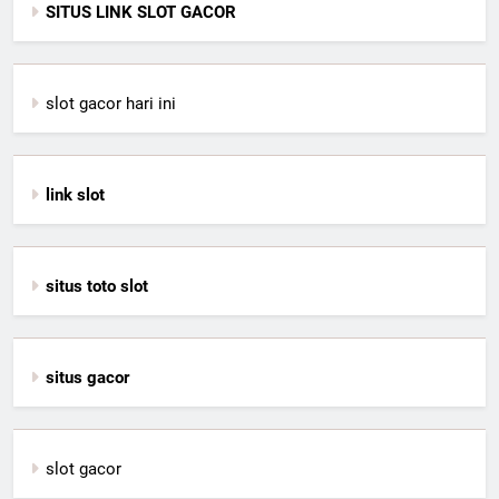
SITUS LINK SLOT GACOR
slot gacor hari ini
link slot
situs toto slot
situs gacor
slot gacor