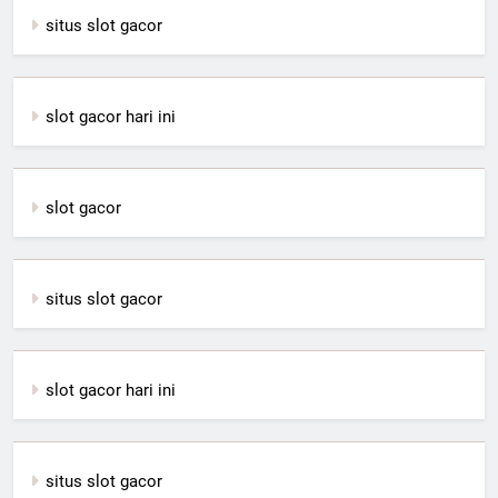
situs slot gacor
slot gacor hari ini
slot gacor
situs slot gacor
slot gacor hari ini
situs slot gacor