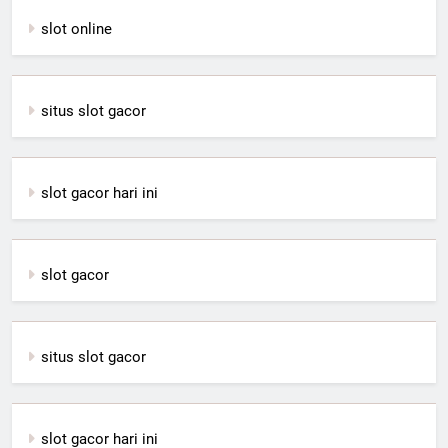
slot online
situs slot gacor
slot gacor hari ini
slot gacor
situs slot gacor
slot gacor hari ini