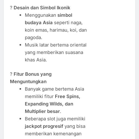
?
Desain dan Simbol Ikonik
Menggunakan
simbol
budaya Asia
seperti naga,
koin emas, harimau, koi, dan
pagoda.
Musik latar bertema oriental
yang memberikan suasana
khas Asia.
?
Fitur Bonus yang
Menguntungkan
Banyak game bertema Asia
memiliki fitur
Free Spins,
Expanding Wilds, dan
Multiplier besar
.
Beberapa slot juga memiliki
jackpot progresif
yang bisa
memberikan kemenangan