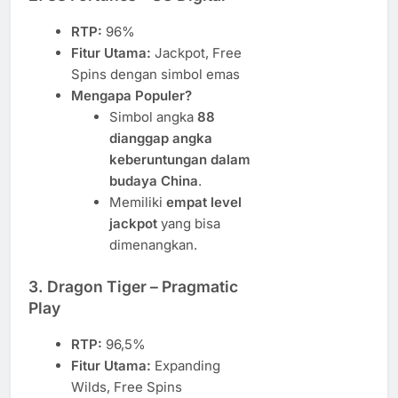
RTP:
96%
Fitur Utama:
Jackpot, Free
Spins dengan simbol emas
Mengapa Populer?
Simbol angka
88
dianggap angka
keberuntungan dalam
budaya China
.
Memiliki
empat level
jackpot
yang bisa
dimenangkan.
3. Dragon Tiger – Pragmatic
Play
RTP:
96,5%
Fitur Utama:
Expanding
Wilds, Free Spins