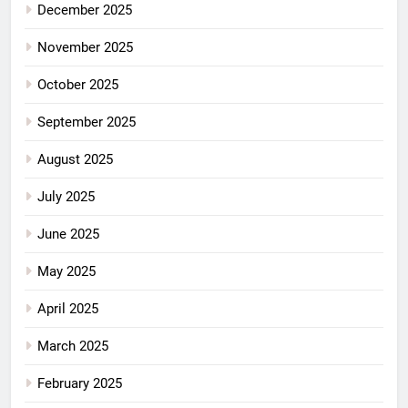
December 2025
November 2025
October 2025
September 2025
August 2025
July 2025
June 2025
May 2025
April 2025
March 2025
February 2025