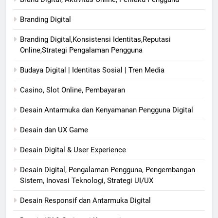
Branding Digital
Branding Digital,Konsistensi Identitas,Reputasi
Online,Strategi Pengalaman Pengguna
Budaya Digital | Identitas Sosial | Tren Media
Casino, Slot Online, Pembayaran
Desain Antarmuka dan Kenyamanan Pengguna Digital
Desain dan UX Game
Desain Digital & User Experience
Desain Digital, Pengalaman Pengguna, Pengembangan
Sistem, Inovasi Teknologi, Strategi UI/UX
Desain Responsif dan Antarmuka Digital