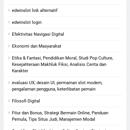
edwinslot link alternatif
edwinslot login
Efektivitas Navigasi Digital
Ekonomi dan Masyarakat
Etika & Fantasi, Pendidikan Moral, Studi Pop Culture,
Kesejahteraan Makhluk Fiksi, Analisis Cerita dan
Karakter
evaluasi UX, desain UI, permainan slot modern,
pengalaman pengguna, keterlibatan pemain
Filosofi Digital
Fitur dan Bonus, Strategi Bermain Online, Panduan
Pemula, Tips Situs Judi, Manajemen Modal