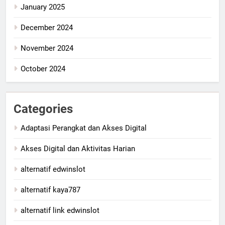
January 2025
December 2024
November 2024
October 2024
Categories
Adaptasi Perangkat dan Akses Digital
Akses Digital dan Aktivitas Harian
alternatif edwinslot
alternatif kaya787
alternatif link edwinslot