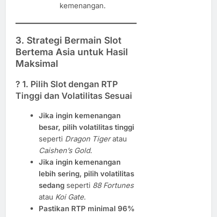
kemenangan.
3. Strategi Bermain Slot
Bertema Asia untuk Hasil
Maksimal
? 1. Pilih Slot dengan RTP
Tinggi dan Volatilitas Sesuai
Jika ingin kemenangan
besar, pilih volatilitas tinggi
seperti
Dragon Tiger
atau
Caishen’s Gold
.
Jika ingin kemenangan
lebih sering, pilih volatilitas
sedang
seperti
88 Fortunes
atau
Koi Gate
.
Pastikan RTP minimal 96%