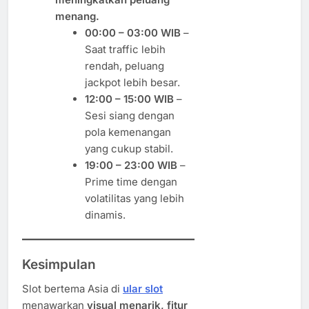
menang.
00:00 – 03:00 WIB
–
Saat traffic lebih
rendah, peluang
jackpot lebih besar.
12:00 – 15:00 WIB
–
Sesi siang dengan
pola kemenangan
yang cukup stabil.
19:00 – 23:00 WIB
–
Prime time dengan
volatilitas yang lebih
dinamis.
Kesimpulan
Slot bertema Asia di
ular slot
menawarkan
visual menarik, fitur