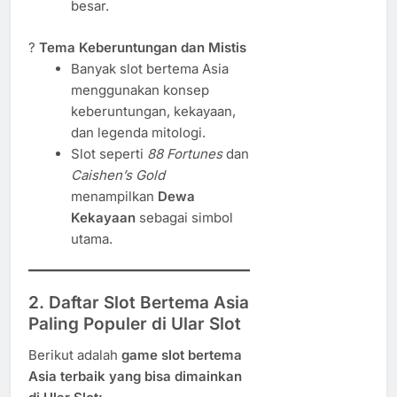
besar.
?
Tema Keberuntungan dan Mistis
Banyak slot bertema Asia
menggunakan konsep
keberuntungan, kekayaan,
dan legenda mitologi.
Slot seperti
88 Fortunes
dan
Caishen’s Gold
menampilkan
Dewa
Kekayaan
sebagai simbol
utama.
2. Daftar Slot Bertema Asia
Paling Populer di Ular Slot
Berikut adalah
game slot bertema
Asia terbaik yang bisa dimainkan