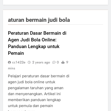
aturan bermain judi bola
Peraturan Dasar Bermain di
Agen Judi Bola Online:
Panduan Lengkap untuk
Pemain
cc1422e
2 years ago
0
9
mins
Pelajari peraturan dasar bermain di
agen judi bola online untuk
pengalaman taruhan yang aman
dan menyenangkan. Artikel ini
memberikan panduan lengkap
untuk pemula dan pemain