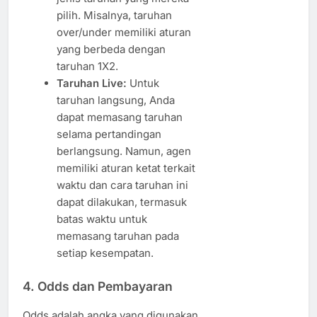
pilih. Misalnya, taruhan
over/under memiliki aturan
yang berbeda dengan
taruhan 1X2.
Taruhan Live:
Untuk
taruhan langsung, Anda
dapat memasang taruhan
selama pertandingan
berlangsung. Namun, agen
memiliki aturan ketat terkait
waktu dan cara taruhan ini
dapat dilakukan, termasuk
batas waktu untuk
memasang taruhan pada
setiap kesempatan.
4.
Odds dan Pembayaran
Odds adalah angka yang digunakan