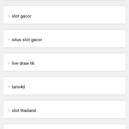
slot gacor
situs slot gacor
live draw hk
laris4d
slot thailand