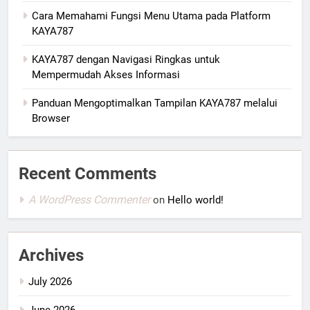
Cara Memahami Fungsi Menu Utama pada Platform
KAYA787
KAYA787 dengan Navigasi Ringkas untuk
Mempermudah Akses Informasi
Panduan Mengoptimalkan Tampilan KAYA787 melalui
Browser
Recent Comments
A WordPress Commenter
on
Hello world!
Archives
July 2026