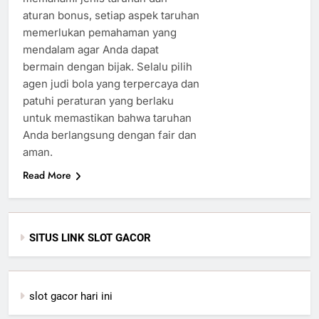
aturan bonus, setiap aspek taruhan
memerlukan pemahaman yang
mendalam agar Anda dapat
bermain dengan bijak. Selalu pilih
agen judi bola yang terpercaya dan
patuhi peraturan yang berlaku
untuk memastikan bahwa taruhan
Anda berlangsung dengan fair dan
aman.
Read More
SITUS LINK SLOT GACOR
slot gacor hari ini