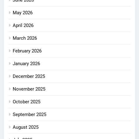
June 2026
May 2026
April 2026
March 2026
February 2026
January 2026
December 2025
November 2025
October 2025
September 2025
August 2025