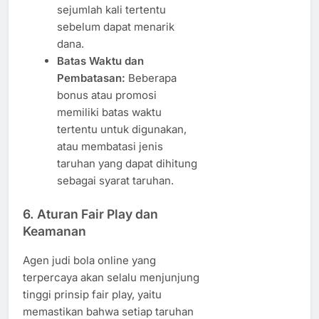
sejumlah kali tertentu
sebelum dapat menarik
dana.
Batas Waktu dan
Pembatasan:
Beberapa
bonus atau promosi
memiliki batas waktu
tertentu untuk digunakan,
atau membatasi jenis
taruhan yang dapat dihitung
sebagai syarat taruhan.
6.
Aturan Fair Play dan
Keamanan
Agen judi bola online yang
terpercaya akan selalu menjunjung
tinggi prinsip fair play, yaitu
memastikan bahwa setiap taruhan