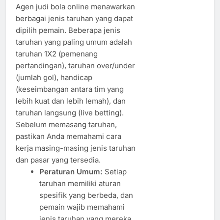
Agen judi bola online menawarkan
berbagai jenis taruhan yang dapat
dipilih pemain. Beberapa jenis
taruhan yang paling umum adalah
taruhan 1X2 (pemenang
pertandingan), taruhan over/under
(jumlah gol), handicap
(keseimbangan antara tim yang
lebih kuat dan lebih lemah), dan
taruhan langsung (live betting).
Sebelum memasang taruhan,
pastikan Anda memahami cara
kerja masing-masing jenis taruhan
dan pasar yang tersedia.
Peraturan Umum:
Setiap
taruhan memiliki aturan
spesifik yang berbeda, dan
pemain wajib memahami
jenis taruhan yang mereka