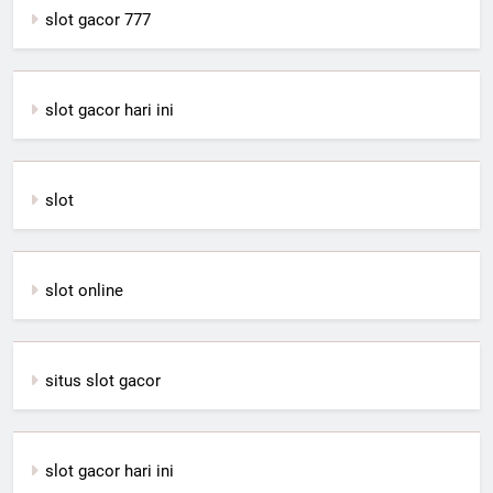
slot gacor 777
slot gacor hari ini
slot
slot online
situs slot gacor
slot gacor hari ini