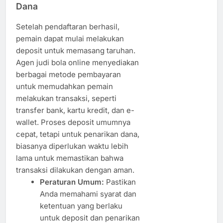
Dana
Setelah pendaftaran berhasil,
pemain dapat mulai melakukan
deposit untuk memasang taruhan.
Agen judi bola online menyediakan
berbagai metode pembayaran
untuk memudahkan pemain
melakukan transaksi, seperti
transfer bank, kartu kredit, dan e-
wallet. Proses deposit umumnya
cepat, tetapi untuk penarikan dana,
biasanya diperlukan waktu lebih
lama untuk memastikan bahwa
transaksi dilakukan dengan aman.
Peraturan Umum:
Pastikan
Anda memahami syarat dan
ketentuan yang berlaku
untuk deposit dan penarikan