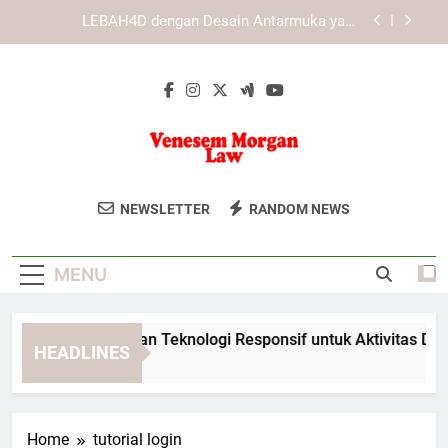
Skip
Cara Memahami Fungsi Menu Utama pada
to
Platform KAYA787
content
KAYA787 dengan Navigasi Ringkas untuk
Mempermudah Akses Informasi
EDWINSLOT dengan Teknologi Responsif untuk
Aktivitas Digital Harian
LEBAH4D dengan Desain Antarmuka yang
Responsif dan Fungsional
Venesem
Dapatkan Layanan Konsultasi Hukum
Cara Memahami Fungsi Menu Utama pada
NEWSLETTER
RANDOM NEWS
Platform KAYA787
Morgan Law
Profesional Di Venesem Morgan Law.
KAYA787 dengan Navigasi Ringkas untuk
Solusi Hukum Untuk Kebutuhan Anda.
Mempermudah Akses Informasi
MENU
WINSLOT dengan Teknologi Responsif untuk Aktivitas Digital 
HEADLINES
Weeks Ago
Home
tutorial login