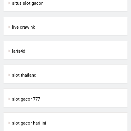
situs slot gacor
live draw hk
laris4d
slot thailand
slot gacor 777
slot gacor hari ini