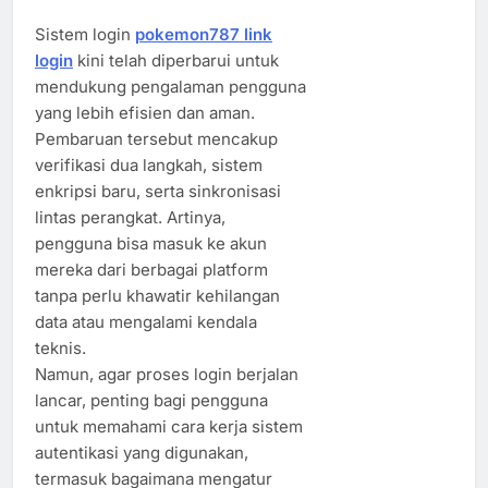
Sistem login
pokemon787 link
login
kini telah diperbarui untuk
mendukung pengalaman pengguna
yang lebih efisien dan aman.
Pembaruan tersebut mencakup
verifikasi dua langkah, sistem
enkripsi baru, serta sinkronisasi
lintas perangkat. Artinya,
pengguna bisa masuk ke akun
mereka dari berbagai platform
tanpa perlu khawatir kehilangan
data atau mengalami kendala
teknis.
Namun, agar proses login berjalan
lancar, penting bagi pengguna
untuk memahami cara kerja sistem
autentikasi yang digunakan,
termasuk bagaimana mengatur