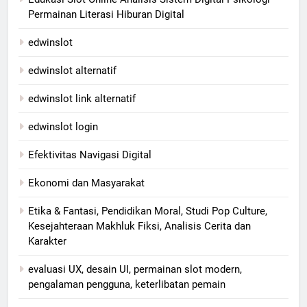
Permainan Literasi Hiburan Digital
edwinslot
edwinslot alternatif
edwinslot link alternatif
edwinslot login
Efektivitas Navigasi Digital
Ekonomi dan Masyarakat
Etika & Fantasi, Pendidikan Moral, Studi Pop Culture,
Kesejahteraan Makhluk Fiksi, Analisis Cerita dan
Karakter
evaluasi UX, desain UI, permainan slot modern,
pengalaman pengguna, keterlibatan pemain