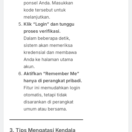
ponsel Anda. Masukkan
kode tersebut untuk
melanjutkan.
Klik “Login” dan tunggu
proses verifikasi.
Dalam beberapa detik,
sistem akan memeriksa
kredensial dan membawa
Anda ke halaman utama
akun.
Aktifkan “Remember Me”
hanya di perangkat pribadi.
Fitur ini memudahkan login
otomatis, tetapi tidak
disarankan di perangkat
umum atau bersama.
3. Tips Mengatasi Kendala