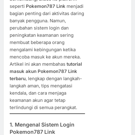
seperti
Pokemon787 Link
menjadi
bagian penting dari aktivitas daring
banyak pengguna. Namun,
perubahan sistem login dan
peningkatan keamanan sering
membuat beberapa orang
mengalami kebingungan ketika
mencoba masuk ke akun mereka.
Artikel ini akan membahas
tutorial
masuk akun Pokemon787 Link
terbaru
, lengkap dengan langkah-
langkah aman, tips mengatasi
kendala, dan cara menjaga
keamanan akun agar tetap
terlindungi di semua perangkat.
1. Mengenal Sistem Login
Pokemon787 Link