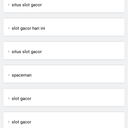
situs slot gacor
slot gacor hari ini
situs slot gacor
spaceman
slot gacor
slot gacor