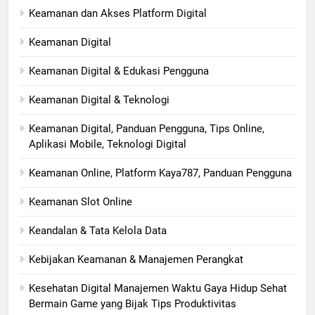
Keamanan dan Akses Platform Digital
Keamanan Digital
Keamanan Digital & Edukasi Pengguna
Keamanan Digital & Teknologi
Keamanan Digital, Panduan Pengguna, Tips Online,
Aplikasi Mobile, Teknologi Digital
Keamanan Online, Platform Kaya787, Panduan Pengguna
Keamanan Slot Online
Keandalan & Tata Kelola Data
Kebijakan Keamanan & Manajemen Perangkat
Kesehatan Digital Manajemen Waktu Gaya Hidup Sehat
Bermain Game yang Bijak Tips Produktivitas