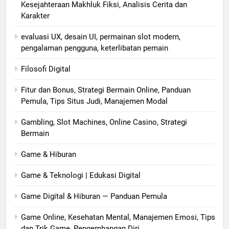
Kesejahteraan Makhluk Fiksi, Analisis Cerita dan
Karakter
evaluasi UX, desain UI, permainan slot modern,
pengalaman pengguna, keterlibatan pemain
Filosofi Digital
Fitur dan Bonus, Strategi Bermain Online, Panduan
Pemula, Tips Situs Judi, Manajemen Modal
Gambling, Slot Machines, Online Casino, Strategi
Bermain
Game & Hiburan
Game & Teknologi | Edukasi Digital
Game Digital & Hiburan — Panduan Pemula
Game Online, Kesehatan Mental, Manajemen Emosi, Tips
dan Trik Game, Pengembangan Diri