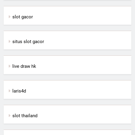
slot gacor
situs slot gacor
live draw hk
laris4d
slot thailand