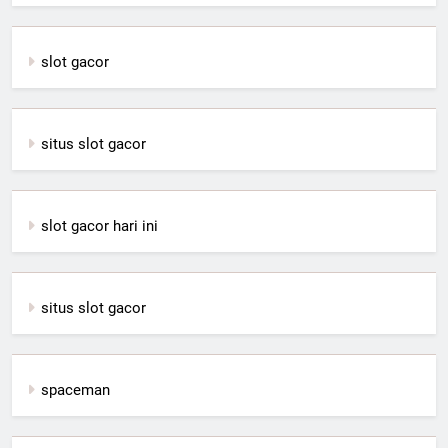
slot gacor
situs slot gacor
slot gacor hari ini
situs slot gacor
spaceman