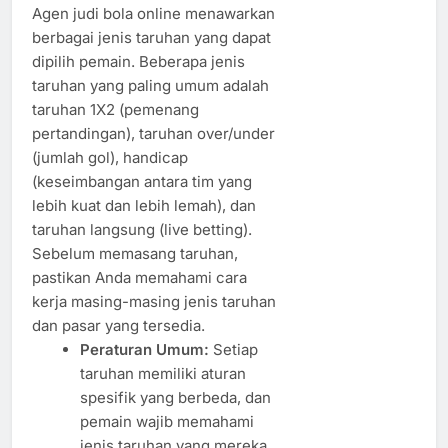
Agen judi bola online menawarkan
berbagai jenis taruhan yang dapat
dipilih pemain. Beberapa jenis
taruhan yang paling umum adalah
taruhan 1X2 (pemenang
pertandingan), taruhan over/under
(jumlah gol), handicap
(keseimbangan antara tim yang
lebih kuat dan lebih lemah), dan
taruhan langsung (live betting).
Sebelum memasang taruhan,
pastikan Anda memahami cara
kerja masing-masing jenis taruhan
dan pasar yang tersedia.
Peraturan Umum:
Setiap
taruhan memiliki aturan
spesifik yang berbeda, dan
pemain wajib memahami
jenis taruhan yang mereka