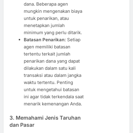
dana. Beberapa agen
mungkin mengenakan biaya
untuk penarikan, atau
menetapkan jumlah
minimum yang perlu ditarik.
Batasan Penarikan:
Setiap
agen memiliki batasan
tertentu terkait jumlah
penarikan dana yang dapat
dilakukan dalam satu kali
transaksi atau dalam jangka
waktu tertentu. Penting
untuk mengetahui batasan
ini agar tidak terkendala saat
menarik kemenangan Anda.
3.
Memahami Jenis Taruhan
dan Pasar