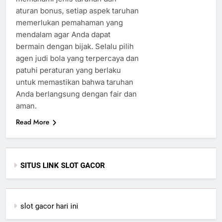
aturan bonus, setiap aspek taruhan
memerlukan pemahaman yang
mendalam agar Anda dapat
bermain dengan bijak. Selalu pilih
agen judi bola yang terpercaya dan
patuhi peraturan yang berlaku
untuk memastikan bahwa taruhan
Anda berlangsung dengan fair dan
aman.
Read More
SITUS LINK SLOT GACOR
slot gacor hari ini