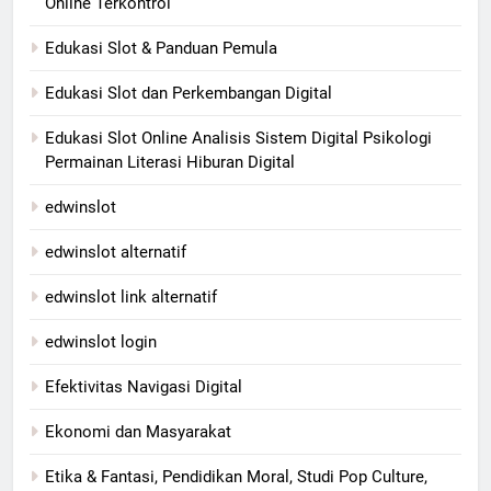
Online Terkontrol
Edukasi Slot & Panduan Pemula
Edukasi Slot dan Perkembangan Digital
Edukasi Slot Online Analisis Sistem Digital Psikologi
Permainan Literasi Hiburan Digital
edwinslot
edwinslot alternatif
edwinslot link alternatif
edwinslot login
Efektivitas Navigasi Digital
Ekonomi dan Masyarakat
Etika & Fantasi, Pendidikan Moral, Studi Pop Culture,