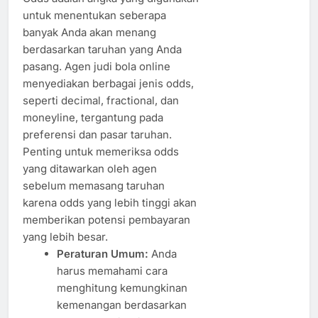
untuk menentukan seberapa
banyak Anda akan menang
berdasarkan taruhan yang Anda
pasang. Agen judi bola online
menyediakan berbagai jenis odds,
seperti decimal, fractional, dan
moneyline, tergantung pada
preferensi dan pasar taruhan.
Penting untuk memeriksa odds
yang ditawarkan oleh agen
sebelum memasang taruhan
karena odds yang lebih tinggi akan
memberikan potensi pembayaran
yang lebih besar.
Peraturan Umum:
Anda
harus memahami cara
menghitung kemungkinan
kemenangan berdasarkan