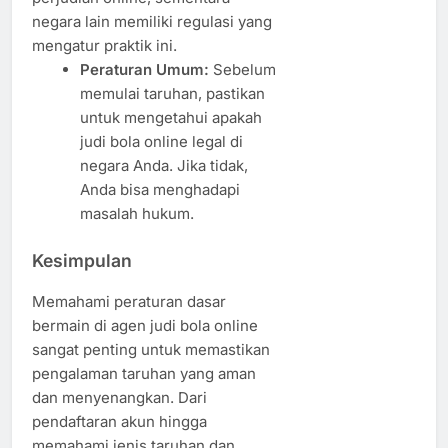
negara lain memiliki regulasi yang
mengatur praktik ini.
Peraturan Umum:
Sebelum
memulai taruhan, pastikan
untuk mengetahui apakah
judi bola online legal di
negara Anda. Jika tidak,
Anda bisa menghadapi
masalah hukum.
Kesimpulan
Memahami peraturan dasar
bermain di agen judi bola online
sangat penting untuk memastikan
pengalaman taruhan yang aman
dan menyenangkan. Dari
pendaftaran akun hingga
memahami jenis taruhan dan