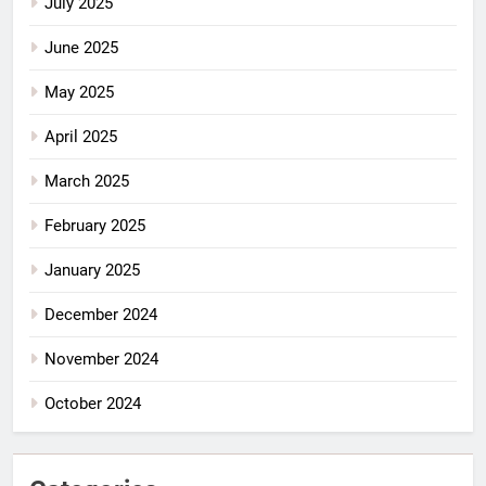
July 2025
June 2025
May 2025
April 2025
March 2025
February 2025
January 2025
December 2024
November 2024
October 2024