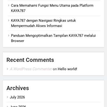
Cara Memahami Fungsi Menu Utama pada Platform
KAYA787
KAYA787 dengan Navigasi Ringkas untuk
Mempermudah Akses Informasi
Panduan Mengoptimalkan Tampilan KAYA787 melalui
Browser
Recent Comments
A WordPress Commenter
on
Hello world!
Archives
July 2026