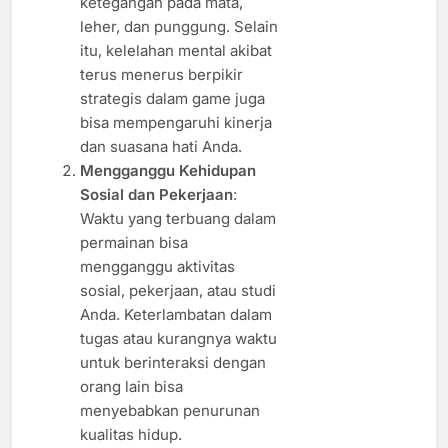
ketegangan pada mata,
leher, dan punggung. Selain
itu, kelelahan mental akibat
terus menerus berpikir
strategis dalam game juga
bisa mempengaruhi kinerja
dan suasana hati Anda.
Mengganggu Kehidupan
Sosial dan Pekerjaan
:
Waktu yang terbuang dalam
permainan bisa
mengganggu aktivitas
sosial, pekerjaan, atau studi
Anda. Keterlambatan dalam
tugas atau kurangnya waktu
untuk berinteraksi dengan
orang lain bisa
menyebabkan penurunan
kualitas hidup.