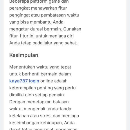
Beberapa platform game dan
perangkat menawarkan fitur
pengingat atau pembatasan waktu
yang bisa membantu Anda
mengatur durasi bermain. Gunakan
fitur-fitur ini untuk menjaga diri
Anda tetap pada jalur yang sehat.
Kesimpulan
Menentukan waktu yang tepat
untuk berhenti bermain dalam
kaya787 login
online adalah
keterampilan penting yang perlu
dimiliki oleh setiap pemain.
Dengan menetapkan batasan
waktu, mengenali tanda-tanda
kelelahan atau stres, dan menjaga
keseimbangan kehidupan, Anda
dapat tetap menikmati permainan