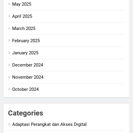
May 2025
April 2025
March 2025
February 2025
January 2025
December 2024
November 2024
October 2024
Categories
Adaptasi Perangkat dan Akses Digital