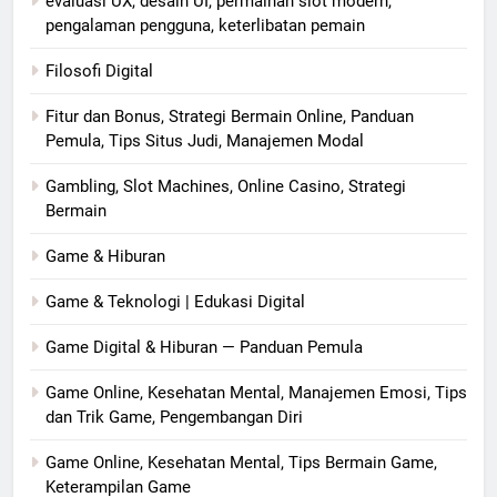
evaluasi UX, desain UI, permainan slot modern,
pengalaman pengguna, keterlibatan pemain
Filosofi Digital
Fitur dan Bonus, Strategi Bermain Online, Panduan
Pemula, Tips Situs Judi, Manajemen Modal
Gambling, Slot Machines, Online Casino, Strategi
Bermain
Game & Hiburan
Game & Teknologi | Edukasi Digital
Game Digital & Hiburan — Panduan Pemula
Game Online, Kesehatan Mental, Manajemen Emosi, Tips
dan Trik Game, Pengembangan Diri
Game Online, Kesehatan Mental, Tips Bermain Game,
Keterampilan Game