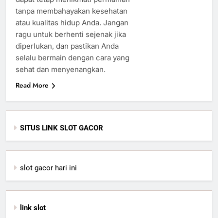
tanpa membahayakan kesehatan
atau kualitas hidup Anda. Jangan
ragu untuk berhenti sejenak jika
diperlukan, dan pastikan Anda
selalu bermain dengan cara yang
sehat dan menyenangkan.
Read More
SITUS LINK SLOT GACOR
slot gacor hari ini
link slot