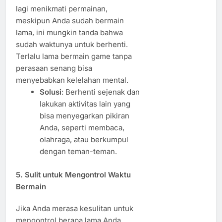
lagi menikmati permainan,
meskipun Anda sudah bermain
lama, ini mungkin tanda bahwa
sudah waktunya untuk berhenti.
Terlalu lama bermain game tanpa
perasaan senang bisa
menyebabkan kelelahan mental.
Solusi
: Berhenti sejenak dan
lakukan aktivitas lain yang
bisa menyegarkan pikiran
Anda, seperti membaca,
olahraga, atau berkumpul
dengan teman-teman.
5.
Sulit untuk Mengontrol Waktu
Bermain
Jika Anda merasa kesulitan untuk
mengontrol berapa lama Anda