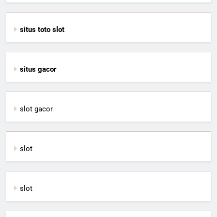
situs toto slot
situs gacor
slot gacor
slot
slot