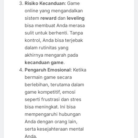
Risiko Kecanduan
: Game
online yang mengandalkan
sistem
reward
dan
leveling
bisa membuat Anda merasa
sulit untuk berhenti. Tanpa
kontrol, Anda bisa terjebak
dalam rutinitas yang
akhirnya mengarah pada
kecanduan game
.
Pengaruh Emosional
: Ketika
bermain game secara
berlebihan, terutama dalam
game kompetitif, emosi
seperti frustrasi dan stres
bisa meningkat. Ini bisa
mempengaruhi hubungan
Anda dengan orang lain,
serta kesejahteraan mental
Anda.