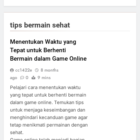
tips bermain sehat
Menentukan Waktu yang
Tepat untuk Berhenti
Bermain dalam Game Online
cc1422e
8 months
ago
0
9 mins
Pelajari cara menentukan waktu
yang tepat untuk berhenti bermain
dalam game online. Temukan tips
untuk menjaga keseimbangan dan
menghindari kecanduan game agar
tetap menikmati permainan dengan
sehat.
Game online telah menjadi bagian