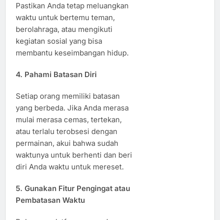
Pastikan Anda tetap meluangkan
waktu untuk bertemu teman,
berolahraga, atau mengikuti
kegiatan sosial yang bisa
membantu keseimbangan hidup.
4.
Pahami Batasan Diri
Setiap orang memiliki batasan
yang berbeda. Jika Anda merasa
mulai merasa cemas, tertekan,
atau terlalu terobsesi dengan
permainan, akui bahwa sudah
waktunya untuk berhenti dan beri
diri Anda waktu untuk mereset.
5.
Gunakan Fitur Pengingat atau
Pembatasan Waktu