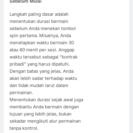
Sebelum Mulai
Langkah paling dasar adalah
menentukan durasi bermain
sebelum Anda menekan tombol
spin pertama. Misalnya, Anda
menetapkan waktu bermain 30
atau 60 menit per sesi. Anggap
waktu tersebut sebagai “kontrak
pribadi” yang harus dipatuhi.
Dengan batas yang jelas, Anda
akan lebih sadar terhadap waktu
dan tidak mudah larut dalam
permainan.
Menentukan durasi sejak awal juga
membantu Anda bermain dengan
tujuan yang lebih jelas, bukan
sekadar mengikuti alur permainan
tanpa kontrol.