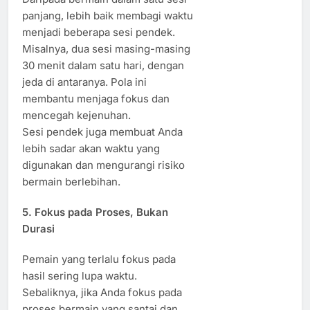
panjang, lebih baik membagi waktu
menjadi beberapa sesi pendek.
Misalnya, dua sesi masing-masing
30 menit dalam satu hari, dengan
jeda di antaranya. Pola ini
membantu menjaga fokus dan
mencegah kejenuhan.
Sesi pendek juga membuat Anda
lebih sadar akan waktu yang
digunakan dan mengurangi risiko
bermain berlebihan.
5. Fokus pada Proses, Bukan
Durasi
Pemain yang terlalu fokus pada
hasil sering lupa waktu.
Sebaliknya, jika Anda fokus pada
proses bermain yang santai dan