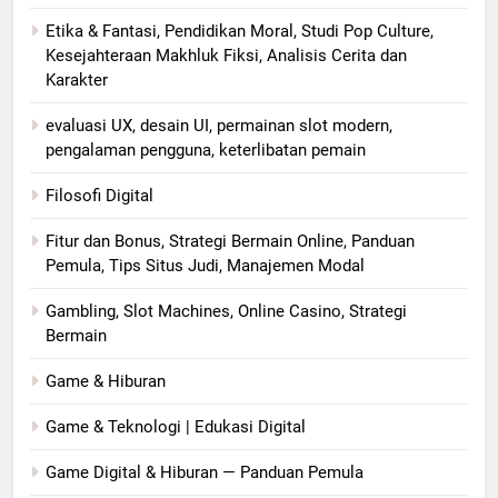
Etika & Fantasi, Pendidikan Moral, Studi Pop Culture,
Kesejahteraan Makhluk Fiksi, Analisis Cerita dan
Karakter
evaluasi UX, desain UI, permainan slot modern,
pengalaman pengguna, keterlibatan pemain
Filosofi Digital
Fitur dan Bonus, Strategi Bermain Online, Panduan
Pemula, Tips Situs Judi, Manajemen Modal
Gambling, Slot Machines, Online Casino, Strategi
Bermain
Game & Hiburan
Game & Teknologi | Edukasi Digital
Game Digital & Hiburan — Panduan Pemula