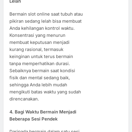
Lelah
Bermain slot online saat tubuh atau
pikiran sedang lelah bisa membuat
Anda kehilangan kontrol waktu.
Konsentrasi yang menurun
membuat keputusan menjadi
kurang rasional, termasuk
keinginan untuk terus bermain
tanpa memperhatikan durasi.
Sebaiknya bermain saat kondisi
fisik dan mental sedang baik,
sehingga Anda lebih mudah
mengikuti batas waktu yang sudah
direncanakan.
4. Bagi Waktu Bermain Menjadi
Beberapa Sesi Pendek
Daripada bermain dalam satu sesi