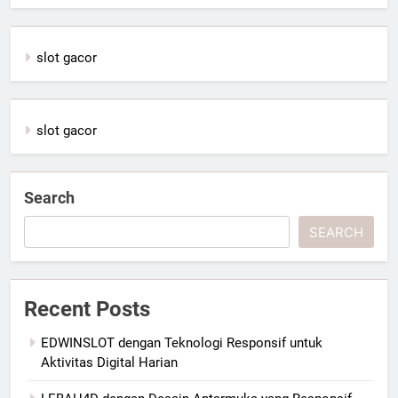
slot gacor
slot gacor
Search
SEARCH
Recent Posts
EDWINSLOT dengan Teknologi Responsif untuk
Aktivitas Digital Harian