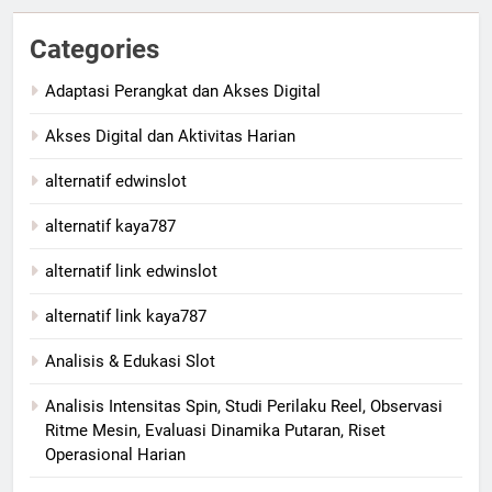
Categories
Adaptasi Perangkat dan Akses Digital
Akses Digital dan Aktivitas Harian
alternatif edwinslot
alternatif kaya787
alternatif link edwinslot
alternatif link kaya787
Analisis & Edukasi Slot
Analisis Intensitas Spin, Studi Perilaku Reel, Observasi
Ritme Mesin, Evaluasi Dinamika Putaran, Riset
Operasional Harian