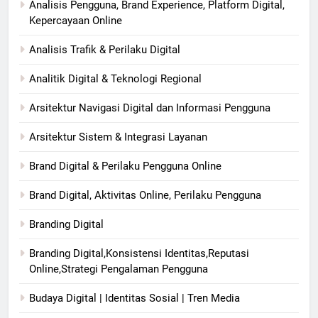
Analisis Pengguna, Brand Experience, Platform Digital,
Kepercayaan Online
Analisis Trafik & Perilaku Digital
Analitik Digital & Teknologi Regional
Arsitektur Navigasi Digital dan Informasi Pengguna
Arsitektur Sistem & Integrasi Layanan
Brand Digital & Perilaku Pengguna Online
Brand Digital, Aktivitas Online, Perilaku Pengguna
Branding Digital
Branding Digital,Konsistensi Identitas,Reputasi
Online,Strategi Pengalaman Pengguna
Budaya Digital | Identitas Sosial | Tren Media