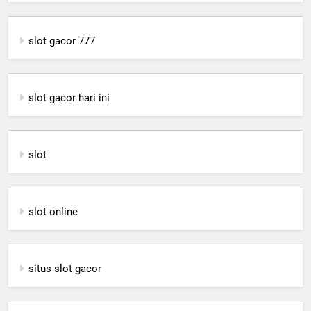
slot gacor 777
slot gacor hari ini
slot
slot online
situs slot gacor