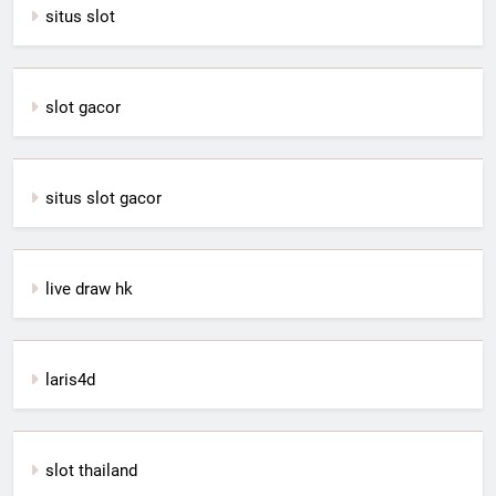
situs slot
slot gacor
situs slot gacor
live draw hk
laris4d
slot thailand