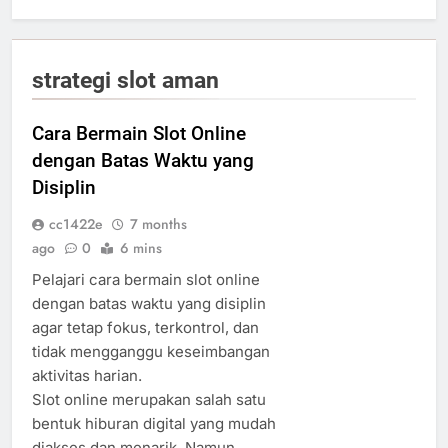
strategi slot aman
Cara Bermain Slot Online
dengan Batas Waktu yang
Disiplin
cc1422e
7 months
ago
0
6 mins
Pelajari cara bermain slot online
dengan batas waktu yang disiplin
agar tetap fokus, terkontrol, dan
tidak mengganggu keseimbangan
aktivitas harian.
Slot online merupakan salah satu
bentuk hiburan digital yang mudah
diakses dan menarik. Namun,