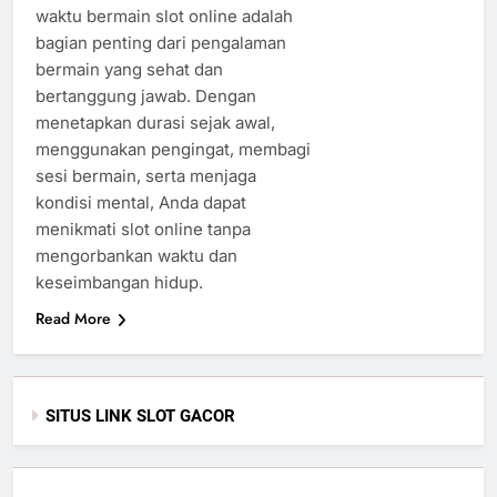
waktu bermain slot online adalah
bagian penting dari pengalaman
bermain yang sehat dan
bertanggung jawab. Dengan
menetapkan durasi sejak awal,
menggunakan pengingat, membagi
sesi bermain, serta menjaga
kondisi mental, Anda dapat
menikmati slot online tanpa
mengorbankan waktu dan
keseimbangan hidup.
Read More
SITUS LINK SLOT GACOR