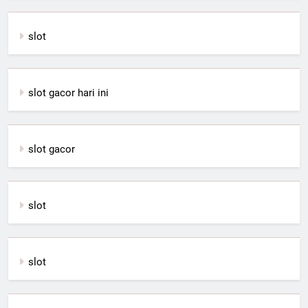
slot
slot gacor hari ini
slot gacor
slot
slot