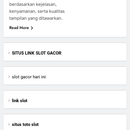
berdasarkan kejelasan,
kenyamanan, serta kualitas
tampilan yang ditawarkan.
Read More
SITUS LINK SLOT GACOR
slot gacor hari ini
link slot
situs toto slot