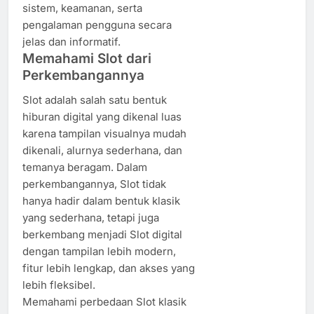
sistem, keamanan, serta
pengalaman pengguna secara
jelas dan informatif.
Memahami Slot dari
Perkembangannya
Slot adalah salah satu bentuk
hiburan digital yang dikenal luas
karena tampilan visualnya mudah
dikenali, alurnya sederhana, dan
temanya beragam. Dalam
perkembangannya, Slot tidak
hanya hadir dalam bentuk klasik
yang sederhana, tetapi juga
berkembang menjadi Slot digital
dengan tampilan lebih modern,
fitur lebih lengkap, dan akses yang
lebih fleksibel.
Memahami perbedaan Slot klasik