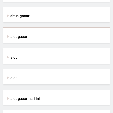
situs gacor
slot gacor
slot
slot
slot gacor hari ini