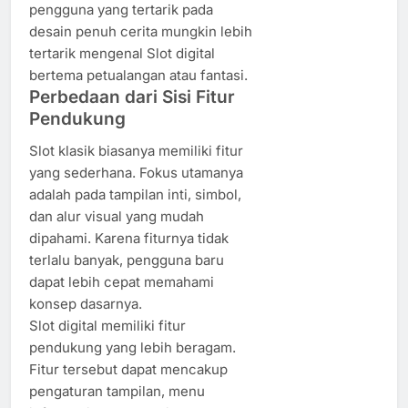
pengguna yang tertarik pada
desain penuh cerita mungkin lebih
tertarik mengenal Slot digital
bertema petualangan atau fantasi.
Perbedaan dari Sisi Fitur
Pendukung
Slot klasik biasanya memiliki fitur
yang sederhana. Fokus utamanya
adalah pada tampilan inti, simbol,
dan alur visual yang mudah
dipahami. Karena fiturnya tidak
terlalu banyak, pengguna baru
dapat lebih cepat memahami
konsep dasarnya.
Slot digital memiliki fitur
pendukung yang lebih beragam.
Fitur tersebut dapat mencakup
pengaturan tampilan, menu