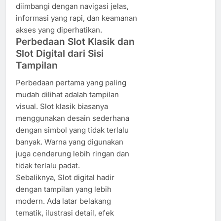
diimbangi dengan navigasi jelas,
informasi yang rapi, dan keamanan
akses yang diperhatikan.
Perbedaan Slot Klasik dan
Slot Digital dari Sisi
Tampilan
Perbedaan pertama yang paling
mudah dilihat adalah tampilan
visual. Slot klasik biasanya
menggunakan desain sederhana
dengan simbol yang tidak terlalu
banyak. Warna yang digunakan
juga cenderung lebih ringan dan
tidak terlalu padat.
Sebaliknya, Slot digital hadir
dengan tampilan yang lebih
modern. Ada latar belakang
tematik, ilustrasi detail, efek