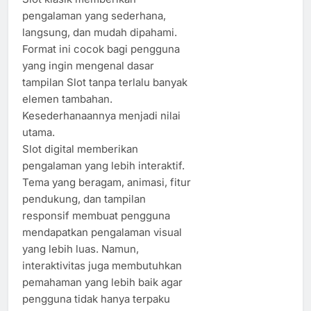
pengalaman yang sederhana,
langsung, dan mudah dipahami.
Format ini cocok bagi pengguna
yang ingin mengenal dasar
tampilan Slot tanpa terlalu banyak
elemen tambahan.
Kesederhanaannya menjadi nilai
utama.
Slot digital memberikan
pengalaman yang lebih interaktif.
Tema yang beragam, animasi, fitur
pendukung, dan tampilan
responsif membuat pengguna
mendapatkan pengalaman visual
yang lebih luas. Namun,
interaktivitas juga membutuhkan
pemahaman yang lebih baik agar
pengguna tidak hanya terpaku