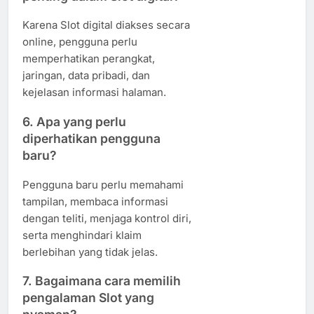
Karena Slot digital diakses secara
online, pengguna perlu
memperhatikan perangkat,
jaringan, data pribadi, dan
kejelasan informasi halaman.
6. Apa yang perlu
diperhatikan pengguna
baru?
Pengguna baru perlu memahami
tampilan, membaca informasi
dengan teliti, menjaga kontrol diri,
serta menghindari klaim
berlebihan yang tidak jelas.
7. Bagaimana cara memilih
pengalaman Slot yang