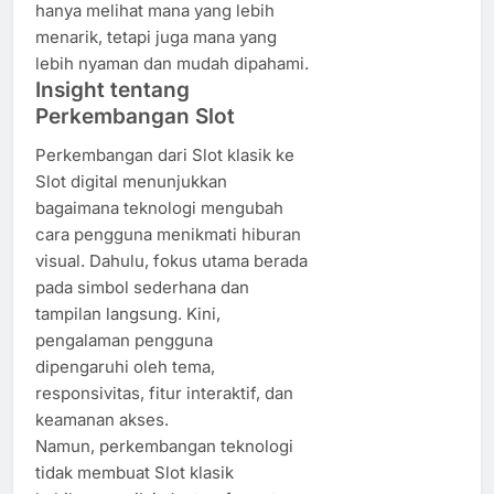
hanya melihat mana yang lebih
menarik, tetapi juga mana yang
lebih nyaman dan mudah dipahami.
Insight tentang
Perkembangan Slot
Perkembangan dari Slot klasik ke
Slot digital menunjukkan
bagaimana teknologi mengubah
cara pengguna menikmati hiburan
visual. Dahulu, fokus utama berada
pada simbol sederhana dan
tampilan langsung. Kini,
pengalaman pengguna
dipengaruhi oleh tema,
responsivitas, fitur interaktif, dan
keamanan akses.
Namun, perkembangan teknologi
tidak membuat Slot klasik