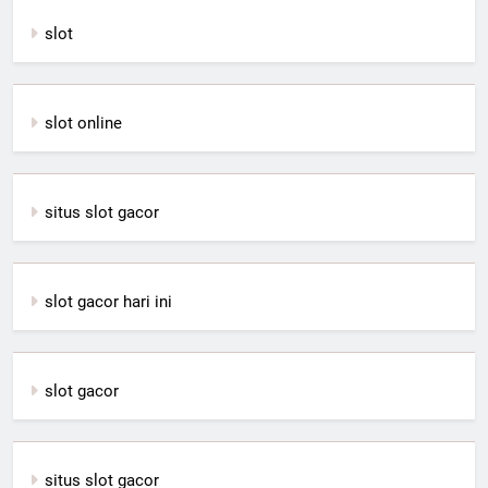
slot
slot online
situs slot gacor
slot gacor hari ini
slot gacor
situs slot gacor