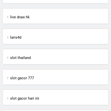
live draw hk
laris4d
slot thailand
slot gacor 777
slot gacor hari ini