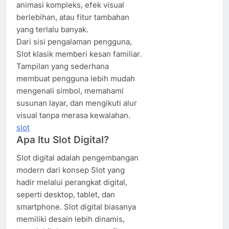
animasi kompleks, efek visual
berlebihan, atau fitur tambahan
yang terlalu banyak.
Dari sisi pengalaman pengguna,
Slot klasik memberi kesan familiar.
Tampilan yang sederhana
membuat pengguna lebih mudah
mengenali simbol, memahami
susunan layar, dan mengikuti alur
visual tanpa merasa kewalahan.
slot
Apa Itu Slot Digital?
Slot digital adalah pengembangan
modern dari konsep Slot yang
hadir melalui perangkat digital,
seperti desktop, tablet, dan
smartphone. Slot digital biasanya
memiliki desain lebih dinamis,