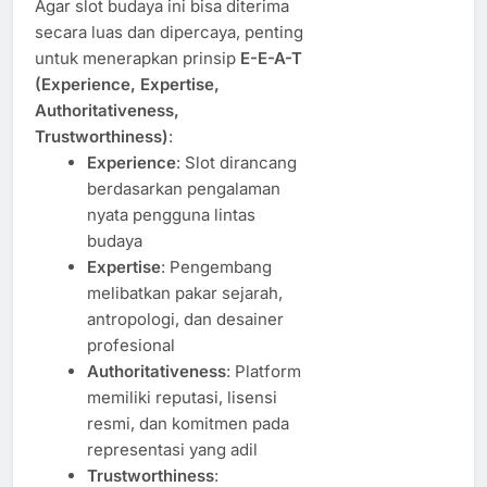
Agar slot budaya ini bisa diterima
secara luas dan dipercaya, penting
untuk menerapkan prinsip
E-E-A-T
(Experience, Expertise,
Authoritativeness,
Trustworthiness)
:
Experience
: Slot dirancang
berdasarkan pengalaman
nyata pengguna lintas
budaya
Expertise
: Pengembang
melibatkan pakar sejarah,
antropologi, dan desainer
profesional
Authoritativeness
: Platform
memiliki reputasi, lisensi
resmi, dan komitmen pada
representasi yang adil
Trustworthiness
: