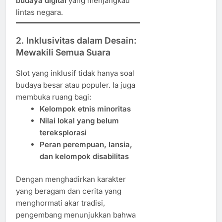
budaya digital
yang menjangkau
lintas negara.
2.
Inklusivitas dalam Desain:
Mewakili Semua Suara
Slot yang inklusif tidak hanya soal
budaya besar atau populer. Ia juga
membuka ruang bagi:
Kelompok etnis minoritas
Nilai lokal yang belum
tereksplorasi
Peran perempuan, lansia,
dan kelompok disabilitas
Dengan menghadirkan karakter
yang beragam dan cerita yang
menghormati akar tradisi,
pengembang menunjukkan bahwa