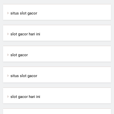
situs slot gacor
slot gacor hari ini
slot gacor
situs slot gacor
slot gacor hari ini