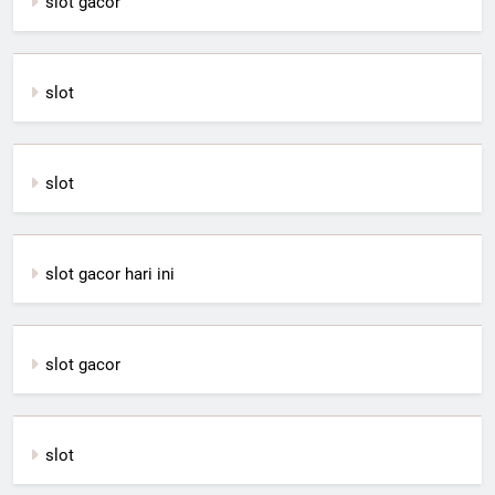
slot gacor
slot
slot
slot gacor hari ini
slot gacor
slot