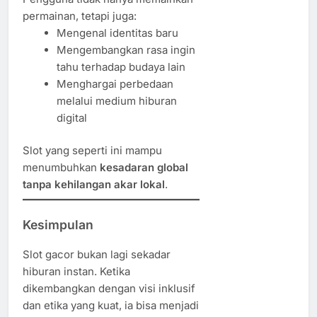
permainan, tetapi juga:
Mengenal identitas baru
Mengembangkan rasa ingin
tahu terhadap budaya lain
Menghargai perbedaan
melalui medium hiburan
digital
Slot yang seperti ini mampu
menumbuhkan
kesadaran global
tanpa kehilangan akar lokal
.
Kesimpulan
Slot gacor bukan lagi sekadar
hiburan instan. Ketika
dikembangkan dengan visi inklusif
dan etika yang kuat, ia bisa menjadi