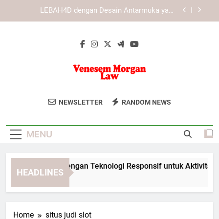
Skip
LEBAH4D dengan Desain Antarmuka yang
to
Responsif dan Fungsional
content
Cara Memahami Fungsi Menu Utama pada
Platform KAYA787
KAYA787 dengan Navigasi Ringkas untuk
Mempermudah Akses Informasi
EDWINSLOT dengan Teknologi Responsif untuk
Aktivitas Digital Harian
Venesem
Dapatkan Layanan Konsultasi Hukum
LEBAH4D dengan Desain Antarmuka yang
NEWSLETTER
RANDOM NEWS
Responsif dan Fungsional
Morgan Law
Profesional Di Venesem Morgan Law.
Cara Memahami Fungsi Menu Utama pada
Solusi Hukum Untuk Kebutuhan Anda.
Platform KAYA787
MENU
KAYA787 dengan Navigasi Ringkas untuk
Mempermudah Akses Informasi
EDWINSLOT dengan Teknologi Responsif untuk Aktivitas Digi
HEADLINES
3 Weeks Ago
Home
situs judi slot